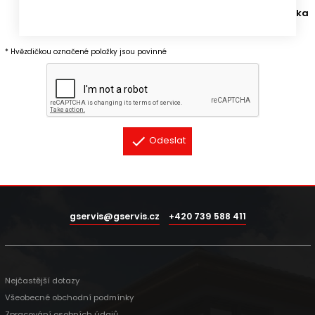
a zajímavé informace ze stavebnictví. Zaškrtnutím políčka
souhlasím se zasíláním newsletterů G SERVIS CZ.
* Hvězdičkou označené položky jsou povinné
Odeslat
gservis@gservis.cz
+420 739 588 411
Nejčastější dotazy
Všeobecné obchodní podmínky
Zpracování osobních údajů