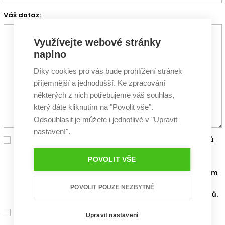
Váš dotaz:
Využívejte webové stránky
naplno
Díky cookies pro vás bude prohlížení stránek
příjemnější a jednodušší. Ke zpracování
některých z nich potřebujeme váš souhlas,
který dáte kliknutím na "Povolit vše".
Odsouhlasit je můžete i jednotlivě v "Upravit
nastavení".
Chci, aby se o mě postarali výrobci stavebních materiálů
a nabídli mi nejlepší cenu a podporu pro stavbu mého
POVOLIT VŠE
vysněného domu. Zaškrtnutím políčka tedy souhlasím
se zpracováním výše zadaných osobních údajů za účelem
předání
partnerským společnostem
G SERVIS CZ, jejichž
POVOLIT POUZE NEZBYTNÉ
materiály jsou zapracovány do projektů rodinných domů.
Chci dostávat zdarma vstupenky na veletrhy, výhodné
Upravit nastavení
nabídky zlevněných stavebních výrobků a materiálů