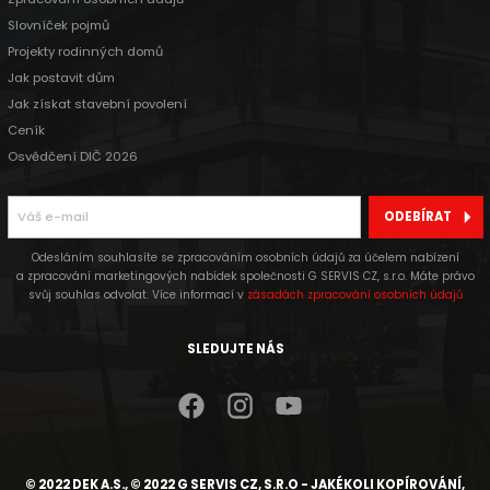
Slovníček pojmů
Projekty rodinných domů
Jak postavit dům
Jak získat stavební povolení
Ceník
Osvědčení DIČ 2026
ODEBÍRAT
Odesláním souhlasíte se zpracováním osobních údajů za účelem nabízení
a zpracování marketingových nabídek společnosti G SERVIS CZ, s.r.o. Máte právo
svůj souhlas odvolat. Více informací v
zásadách zpracování osobních údajů
SLEDUJTE NÁS
© 2022 DEK A.S., © 2022 G SERVIS CZ, S.R.O - JAKÉKOLI KOPÍROVÁNÍ,