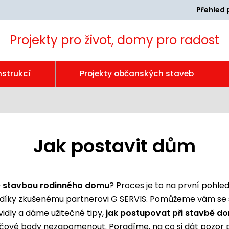
Přehled 
Projekty pro život, domy pro radost
nstrukcí
Projekty občanských staveb
Jak postavit dům
se stavbou rodinného domu
? Proces je to na první pohle
 díky zkušenému partnerovi G SERVIS. Pomůžeme vám se s
dly a dáme užitečné tipy,
jak postupovat při stavbě d
klíčové body nezapomenout. Poradíme, na co si dát pozor 