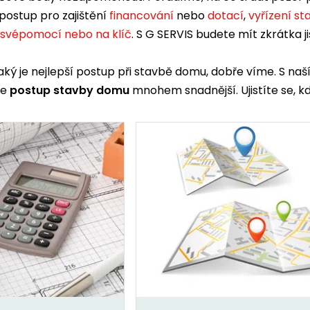
postup pro zajištění
financování
nebo
dotací
,
vyřízení s
 svépomocí nebo na klíč
. S G SERVIS budete mít zkrátka
jaký je nejlepší postup při stavbě domu, dobře víme. S
de
postup stavby domu
mnohem snadnější. Ujistíte se, kd