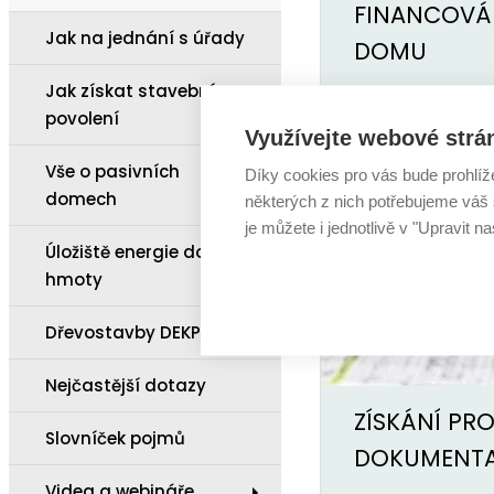
FINANCOVÁ
Jak na jednání s úřady
DOMU
Jak získat stavební
povolení
Využívejte webové strá
Vše o pasivních
Díky cookies pro vás bude prohlíž
domech
některých z nich potřebujeme váš s
je můžete i jednotlivě v "Upravit na
Úložiště energie do
hmoty
Dřevostavby DEKPANEL
Nejčastější dotazy
ZÍSKÁNÍ PR
Slovníček pojmů
DOKUMENT
Videa a webináře