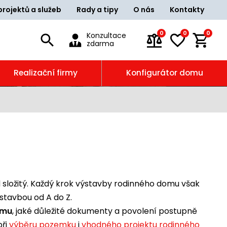
projektů a služeb
Rady a tipy
O nás
Kontakty
0
0
0
Konzultace
zdarma
Realizační firmy
Konfigurátor domu
d složitý. Každý krok výstavby rodinného domu však
tavbou od A do Z.
omu
, jaké důležité dokumenty a povolení postupně
při
výběru pozemku
i
vhodného projektu rodinného