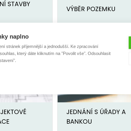
NÍ STAVBY
VÝBĚR POZEMKU
nky naplno
ení stránek příjemnější a jednodušší. Ke zpracování
ouhlas, který dáte kliknutím na "Povolit vše". Odsouhlasit
stavení".
OJEKTOVÉ
JEDNÁNÍ S ÚŘADY A
ACE
BANKOU