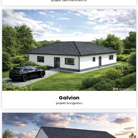
projekt rodinného domu
Cena projektu:
44 990 Kč
Dispozice:
5+1
Užitná plocha:
120,6 m²
Galvion
Cena stavby svépomocí:
7 183 800 Kč
projekt bungalovu
Cena projektu:
44 990 Kč
Dispozice:
5+kk
Užitná plocha:
164,7 m²