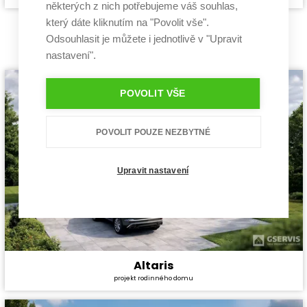
některých z nich potřebujeme váš souhlas,
Dispozice:
4+kk
který dáte kliknutím na "Povolit vše".
Užitná plocha:
181,5 m²
Projekty na objednávku
Odsouhlasit je můžete i jednotlivě v "Upravit
nastavení".
POVOLIT VŠE
POVOLIT POUZE NEZBYTNÉ
Upravit nastavení
Altaris
Cena stavby svépomocí:
7 968 600 Kč
projekt rodinného domu
Cena projektu:
59 990 Kč
Dispozice:
2*2+kk, 1*4+kk
Užitná plocha:
228,7 m²