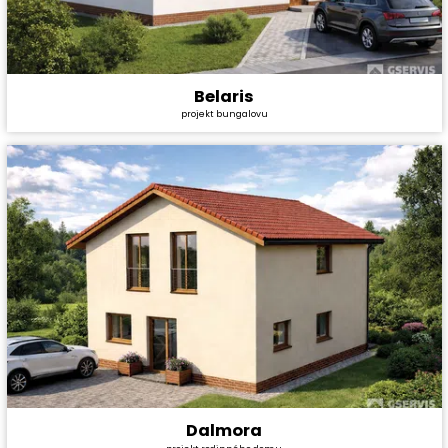
Belaris
Cena stavby svépomocí:
3 601 200 Kč
projekt bungalovu
Cena projektu:
44 990 Kč
Dispozice:
4+kk
Užitná plocha:
97,2 m²
Dalmora
Cena stavby svépomocí:
3 812 400 Kč