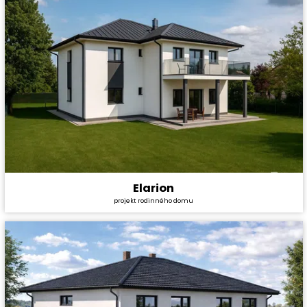
Elarion
Cena stavby svépomocí:
6 663 600 Kč
projekt rodinného domu
Cena projektu:
59 990 Kč
Dispozice:
2* 4+kk
Užitná plocha:
216,3 m²