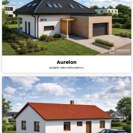
Aurelon
Cena stavby svépomocí:
7 175 400 Kč
projekt rodinného domu
Cena projektu:
44 990 Kč
Dispozice:
7+kk
Užitná plocha:
277,4 m²