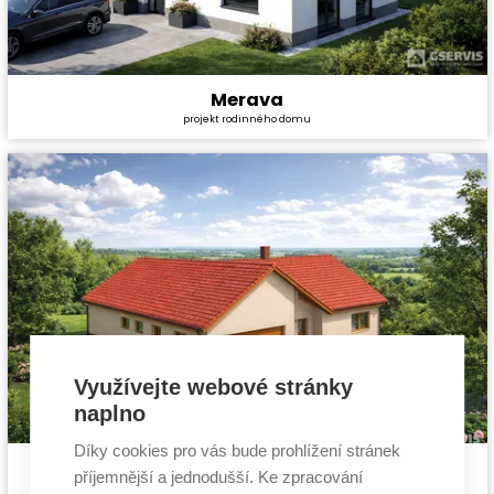
Merava
Cena stavby svépomocí:
5 424 000 Kč
projekt rodinného domu
Cena projektu:
44 990 Kč
Dispozice:
6+kk
Užitná plocha:
194,0 m²
Využívejte webové stránky
naplno
Díky cookies pro vás bude prohlížení stránek
Valona
Cena stavby svépomocí:
7 497 600 Kč
příjemnější a jednodušší. Ke zpracování
projekt bungalovu
Cena projektu:
44 990 Kč