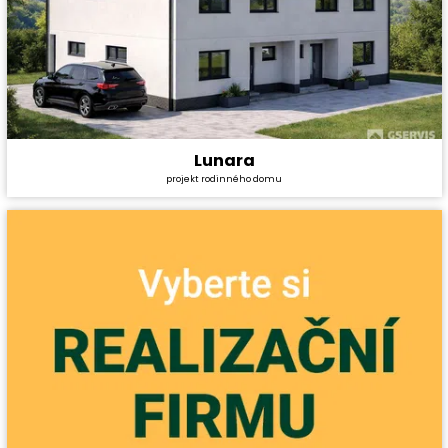
Lunara
Cena stavby svépomocí:
10 732 200 Kč
projekt rodinného domu
Cena projektu:
59 990 Kč
Dispozice:
2* 5+kk
Užitná plocha:
307,0 m²