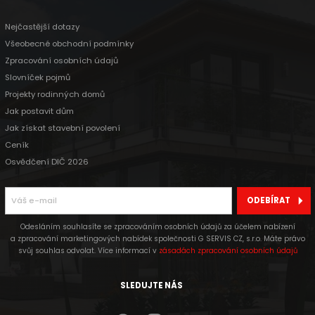
Nejčastější dotazy
Všeobecné obchodní podmínky
Zpracování osobních údajů
Slovníček pojmů
Projekty rodinných domů
Jak postavit dům
Jak získat stavební povolení
Ceník
Osvědčení DIČ 2026
ODEBÍRAT
Odesláním souhlasíte se zpracováním osobních údajů za účelem nabízení
a zpracování marketingových nabídek společnosti G SERVIS CZ, s.r.o. Máte právo
svůj souhlas odvolat. Více informací v
zásadách zpracování osobních údajů
SLEDUJTE NÁS