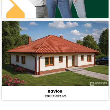
Ravion
Cena stavby svépomocí:
7 830 000 Kč
projekt bungalovu
Cena projektu:
59 990 Kč
Dispozice:
2* 4+kk
Užitná plocha:
157,1 m²