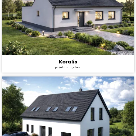
Koralis
Cena stavby svépomocí:
5 340 000 Kč
projekt bungalovu
Cena projektu:
44 990 Kč
Dispozice:
5+kk
Užitná plocha:
133,4 m²