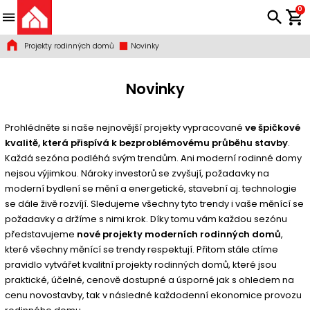
0
Projekty rodinných domů
Novinky
Novinky
Prohlédněte si naše nejnovější projekty vypracované
ve špičkové
kvalitě, která přispívá k bezproblémovému průběhu stavby
.
Každá sezóna podléhá svým trendům. Ani moderní rodinné domy
nejsou výjimkou. Nároky investorů se zvyšují, požadavky na
moderní bydlení se mění a energetické, stavební aj. technologie
se dále živě rozvíjí. Sledujeme všechny tyto trendy i vaše měnící se
požadavky a držíme s nimi krok. Díky tomu vám každou sezónu
představujeme
nové projekty moderních rodinných domů
,
které všechny měnící se trendy respektují. Přitom stále ctíme
pravidlo vytvářet kvalitní projekty rodinných domů, které jsou
praktické, účelné, cenově dostupné a úsporné jak s ohledem na
cenu novostavby, tak v následné každodenní ekonomice provozu