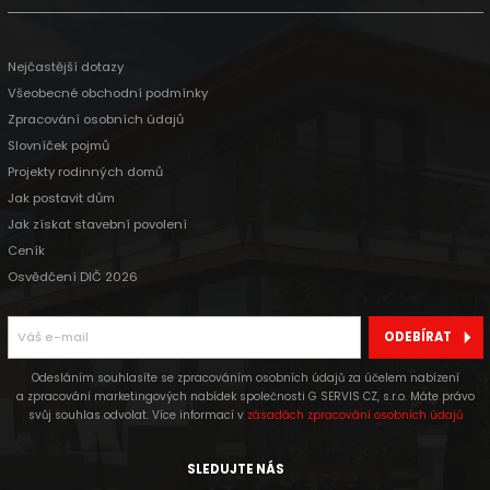
Nejčastější dotazy
Všeobecné obchodní podmínky
Zpracování osobních údajů
Slovníček pojmů
Projekty rodinných domů
Jak postavit dům
Jak získat stavební povolení
Ceník
Osvědčení DIČ 2026
ODEBÍRAT
Odesláním souhlasíte se zpracováním osobních údajů za účelem nabízení
a zpracování marketingových nabídek společnosti G SERVIS CZ, s.r.o. Máte právo
svůj souhlas odvolat. Více informací v
zásadách zpracování osobních údajů
SLEDUJTE NÁS