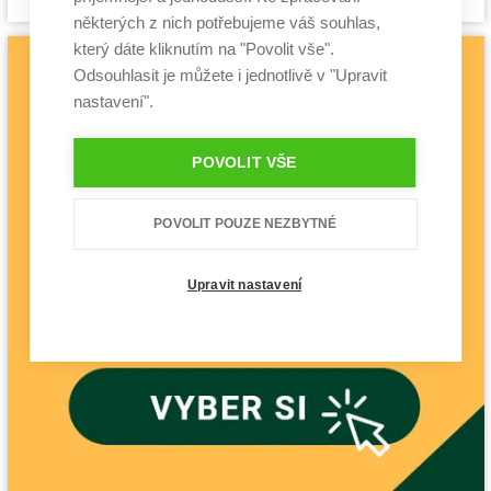
projekt
některých z nich potřebujeme váš souhlas,
který dáte kliknutím na "Povolit vše".
Odsouhlasit je můžete i jednotlivě v "Upravit
nastavení".
POVOLIT VŠE
POVOLIT POUZE NEZBYTNÉ
Upravit nastavení