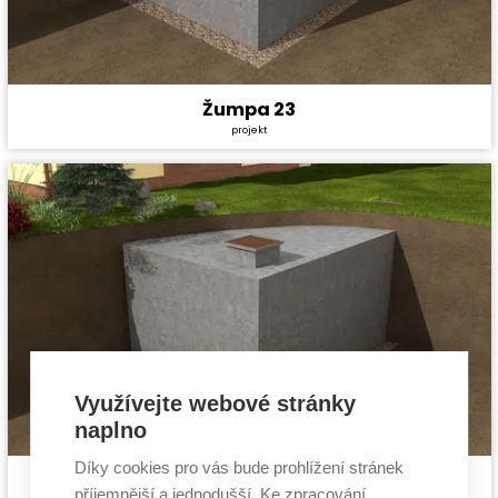
Žumpa 23
Cena projektu:
1 990 Kč
projekt
Využívejte webové stránky
naplno
Díky cookies pro vás bude prohlížení stránek
Žumpa 28
Cena projektu:
1 990 Kč
příjemnější a jednodušší. Ke zpracování