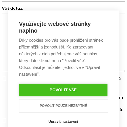
Váš dotaz:
Využívejte webové stránky
naplno
Díky cookies pro vás bude prohlížení stránek
příjemnější a jednodušší. Ke zpracování
některých z nich potřebujeme váš souhlas,
který dáte kliknutím na "Povolit vše".
Odsouhlasit je můžete i jednotlivě v "Upravit
nastavení".
Chci, aby se o mě postarali výrobci stavebních materiálů
a nabídli mi nejlepší cenu a podporu pro stavbu mého
POVOLIT VŠE
vysněného domu. Zaškrtnutím políčka tedy souhlasím
se zpracováním výše zadaných osobních údajů za účelem
předání
partnerským společnostem
G SERVIS CZ, jejichž
POVOLIT POUZE NEZBYTNÉ
materiály jsou zapracovány do projektů rodinných domů.
Chci dostávat zdarma vstupenky na veletrhy, výhodné
Upravit nastavení
nabídky zlevněných stavebních výrobků a materiálů