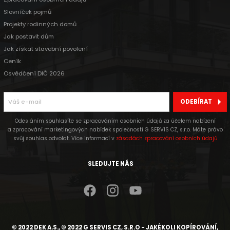
Slovníček pojmů
Projekty rodinných domů
Jak postavit dům
Jak získat stavební povolení
Ceník
Osvědčení DIČ 2026
ODEBÍRAT
Odesláním souhlasíte se zpracováním osobních údajů za účelem nabízení
a zpracování marketingových nabídek společnosti G SERVIS CZ, s.r.o. Máte právo
svůj souhlas odvolat. Více informací v
zásadách zpracování osobních údajů
SLEDUJTE NÁS
© 2022 DEK A.S., © 2022 G SERVIS CZ, S.R.O - JAKÉKOLI KOPÍROVÁNÍ,