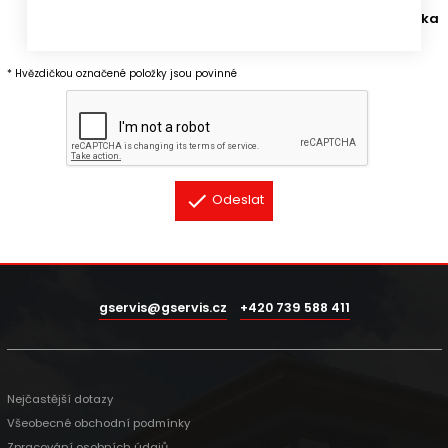
a zajímavé informace ze stavebnictví. Zaškrtnutím políčka
souhlasím se zasíláním newsletterů G SERVIS CZ.
* Hvězdičkou označené položky jsou povinné
Odeslat
gservis@gservis.cz
+420 739 588 411
Nejčastější dotazy
Všeobecné obchodní podmínky
Zpracování osobních údajů