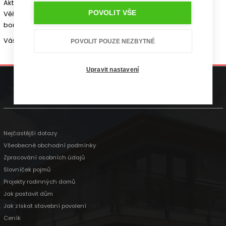
Aktivace karty Vás nezavazuje k žádnému odběru ani jednání.
POVOLIT VŠE
Věříme, že tato služba pro Vás bude užitečným a příjemným
bonusem při stavbě Vašeho domu!
Váš tým G SERVIS CZ
POVOLIT POUZE NEZBYTNÉ
Upravit nastavení
gservis@gservis.cz
+420 739 588 411
Nejčastější dotazy
Všeobecné obchodní podmínky
Zpracování osobních údajů
Slovníček pojmů
Projekty rodinných domů
Jak postavit dům
Jak získat stavební povolení
Ceník