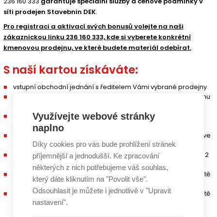
236 160 333
garantuje speciální služby a cenové podmínky v
síti prodejen Stavebnin DEK
.
Pro registraci a aktivací svých bonusů volejte na naši
zákaznickou linku 236 160 333, kde si vyberete konkrétní
kmenovou prodejnu, ve které budete materiál odebírat.
S naší kartou získáváte:
vstupní obchodní jednání s ředitelem Vámi vybrané prodejny
1× technické poradenství s technikem Stavebnin DEK v průběhu
stavby Vašeho rodinného domu
Využívejte webové stránky
výhodné podmínky pro půjčování techniky a strojů z DEK
půjčovny, minimální sleva 10 %
naplno
speciální cenové podmínky na nákup stavebního materiálu ve
Díky cookies pro vás bude prohlížení stránek
Stavebninách DEK
možnost získání zpětného bonusu
při odběru materiálu do 2
příjemnější a jednodušší. Ke zpracování
kalendářních let od data prvního odběru
některých z nich potřebujeme váš souhlas,
poukaz na nákup stavebního materiálu nebo služeb v hodnotě
který dáte kliknutím na "Povolit vše".
15 000 Kč při celkovém odběru přes 700 tisíc Kč bez DPH
Odsouhlasit je můžete i jednotlivě v "Upravit
poukaz na nákup stavebního materiálu nebo služeb v hodnotě
nastavení".
25 000 Kč při celkovém odběru přes 1 mil. Kč bez DPH