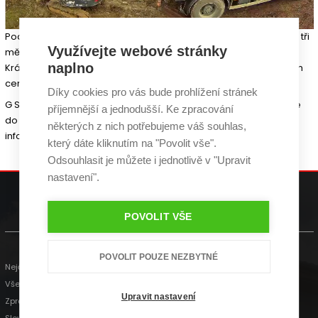
Podívejte se na nové časosběrné video, ve kterém uvidíte první tři
Využívejte webové stránky
měsíce stavby úložiště energie do hmoty, které se staví v
naplno
Královehradeckém kraji v obci Žernov pod obecním komunitním
centrem.
Díky cookies pro vás bude prohlížení stránek
G SERVIS se na této realizaci experimentálního ukládání energie
příjemnější a jednodušší. Ke zpracování
do hmoty podílí jako hlavní projektant technologické části. Více
některých z nich potřebujeme váš souhlas,
informací najdete v našich
ostatních článcích.
který dáte kliknutím na "Povolit vše".
Odsouhlasit je můžete i jednotlivě v "Upravit
nastavení".
gservis@gservis.cz
+420 739 588 411
POVOLIT VŠE
POVOLIT POUZE NEZBYTNÉ
Nejčastější dotazy
Všeobecné obchodní podmínky
Upravit nastavení
Zpracování osobních údajů