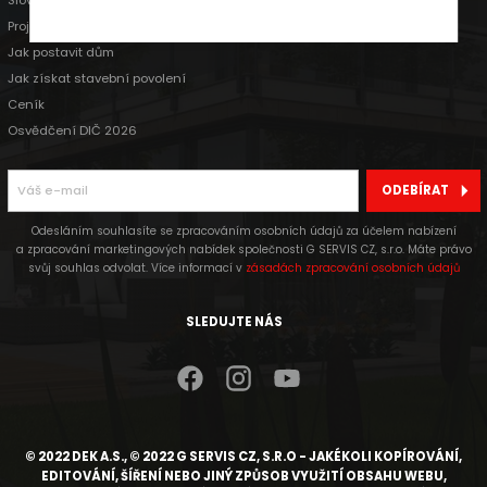
Slovníček pojmů
Projekty rodinných domů
Jak postavit dům
Jak získat stavební povolení
Ceník
Osvědčení DIČ 2026
ODEBÍRAT
Odesláním souhlasíte se zpracováním osobních údajů za účelem nabízení
a zpracování marketingových nabídek společnosti G SERVIS CZ, s.r.o. Máte právo
svůj souhlas odvolat. Více informací v
zásadách zpracování osobních údajů
SLEDUJTE NÁS
© 2022 DEK A.S., © 2022 G SERVIS CZ, S.R.O - JAKÉKOLI KOPÍROVÁNÍ,
EDITOVÁNÍ, ŠÍŘENÍ NEBO JINÝ ZPŮSOB VYUŽITÍ OBSAHU WEBU,