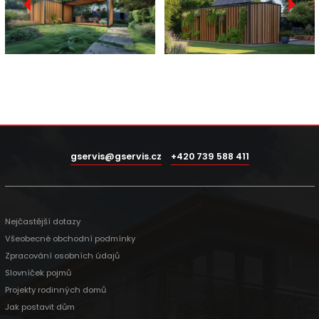
gservis@gservis.cz
+420 739 588 411
Nejčastější dotazy
Všeobecné obchodní podmínky
Zpracování osobních údajů
Slovníček pojmů
Projekty rodinných domů
Jak postavit dům