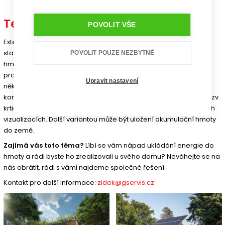
Technické řešení úložišť
POVOLIT VŠE
Externí úložiště energie může být mimo stavbu i jakou součást
stavby. Jako součást stavby se nabízí například akumulační
POVOLIT POUZE NEZBYTNÉ
hmota uložená v prostorech pod domem. Na tomto reálném
projektu se již nyní podílíme. Mimo dům můžeme uvažovat o
Upravit nastavení
několika způsobech uložení akumulační hmoty, buď v
kontejnerech nebo formou kopce, kterou pracovně nazýváme tzv.
krtičinec.. Obě tyto varianty si můžete prohlédnout na přiložených
vizualizacích. Další variantou může být uložení akumulační hmoty
do země.
Zajímá vás toto téma?
Líbí se vám nápad ukládání energie do
hmoty a rádi byste ho zrealizovali u svého domu? Neváhejte se na
nás obrátit, rádi s vámi najdeme společné řešení.
Kontakt pro další informace:
zidek@gservis.cz