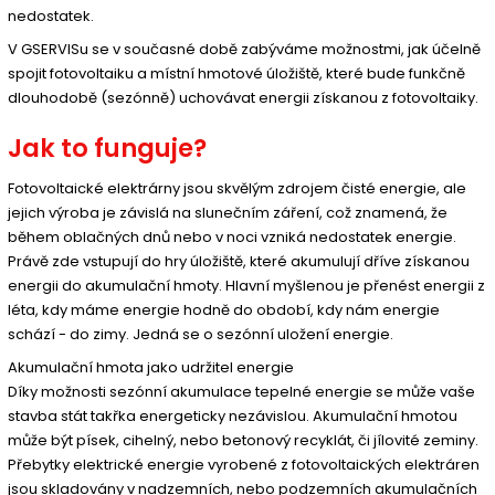
nedostatek.
V GSERVISu se v současné době zabýváme možnostmi, jak účelně
spojit fotovoltaiku a místní hmotové úložiště, které bude funkčně
dlouhodobě (sezónně) uchovávat energii získanou z fotovoltaiky.
Jak to funguje?
Fotovoltaické elektrárny jsou skvělým zdrojem čisté energie, ale
jejich výroba je závislá na slunečním záření, což znamená, že
během oblačných dnů nebo v noci vzniká nedostatek energie.
Právě zde vstupují do hry úložiště, které akumulují dříve získanou
energii do akumulační hmoty. Hlavní myšlenou je přenést energii z
léta, kdy máme energie hodně do období, kdy nám energie
schází - do zimy. Jedná se o sezónní uložení energie.
Akumulační hmota jako udržitel energie
Díky možnosti sezónní akumulace tepelné energie se může vaše
stavba stát takřka energeticky nezávislou. Akumulační hmotou
může být písek, cihelný, nebo betonový recyklát, či jílovité zeminy.
Přebytky elektrické energie vyrobené z fotovoltaických elektráren
jsou skladovány v nadzemních, nebo podzemních akumulačních