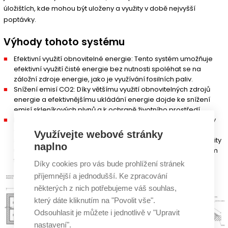
úložištích, kde mohou být uloženy a využity v době nejvyšší
poptávky.
Výhody tohoto systému
Efektivní využití obnovitelné energie: Tento systém umožňuje
efektivní využití čisté energie bez nutnosti spoléhat se na
záložní zdroje energie, jako je využívání fosilních paliv.
Snížení emisí CO2: Díky většímu využití obnovitelných zdrojů
energie a efektivnějšímu ukládání energie dojde ke snížení
emisí skleníkových plynů a k ochraně životního prostředí.
Přebytky energie získané z fotovoltaiky nepřijdou vniveč: Díky
akumulaci přímo u rodinného domu, nebo jiné občanské
Využívejte webové stránky
stavby, můžou být přebytky energie ze solárních panelů využity
naplno
účelně přímo v místě spotřeby a nebude docházet k vysokým
tepelným ztrátám, vlivem dálkového přenosu.
Díky cookies pro vás bude prohlížení stránek
příjemnější a jednodušší. Ke zpracování
některých z nich potřebujeme váš souhlas,
který dáte kliknutím na "Povolit vše".
Odsouhlasit je můžete i jednotlivě v "Upravit
nastavení".