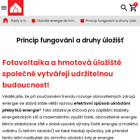
0
Rady a tipy
Úložiště energie do hmoty
Princip fungování a druhy úložišť
Princip fungování a druhy úložišť
Fotovoltaika a hmotová úložiště
společně vytvářejí udržitelnou
budoucnost!
Věděli jste, že při současném trendu rozvoje obnovitelných zdrojů
energie se stává stále větší výzvou
efektivní způsob ukládání
přebytků energie
? Tato otázka je klíčová pro zajištění stability
energetických sítí a maximálního využití čisté, obnovitelné energie.
Mimo stabilizace sítě v době vysoké výroby čisté energie a malého
odběru (v letním období) se také hledají způsoby, jak přenést
tento letní nadbytek do zimního období, kdy je energie