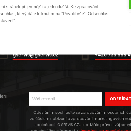
začním razítkem
. Samozřejmě od nás jako součást zakáz
ení stránek příjemnější a jednodušší. Ke zpracování
elektronické formě vám sdělíme v průběhu zpracování za
ouhlas, který dáte kliknutím na "Povolit vše". Odsouhlasit
stavení".
gservis@gservis.cz
+420 739 588 4
lení
ODEBÍRA
Odesláním souhlasíte se zpracováním osobních úd
za účelem nabízení a zpracování marketingových na
společnosti G SERVIS CZ, s.r.o. Máte právo svůj souh
odvolat. Více informací v
zásadách zpracování osob