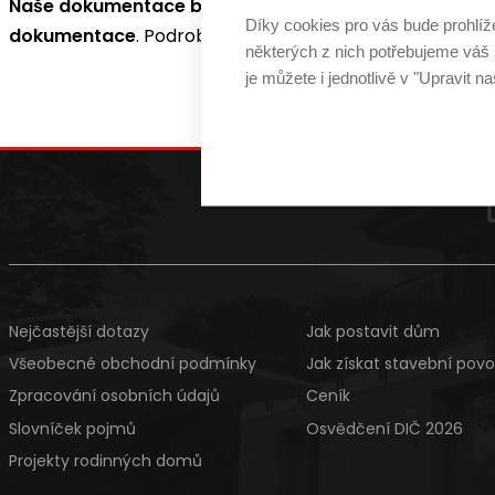
Naše dokumentace bude opatřena potřebným autori
Díky cookies pro vás bude prohlíž
dokumentace
. Podrobnosti k předání dokumentace v 
některých z nich potřebujeme váš s
je můžete i jednotlivě v "Upravit na
Nejčastější dotazy
Jak postavit dům
Všeobecné obchodní podmínky
Jak získat stavební povo
Zpracování osobních údajů
Ceník
Slovníček pojmů
Osvědčení DIČ 2026
Projekty rodinných domů