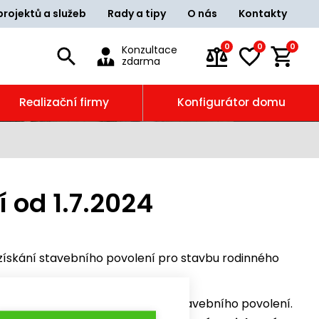
projektů a služeb
Rady a tipy
O nás
Kontakty
0
0
0
Konzultace
zdarma
Realizační firmy
Konfigurátor domu
 od 1.7.2024
získání stavebního povolení pro stavbu rodinného
 pro podání a následné vydání stavebního povolení.