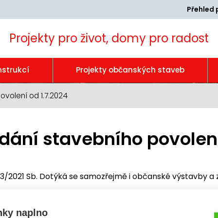
Přehled 
Projekty pro život, domy pro radost
nstrukcí
Projekty občanských staveb
volení od 1.7.2024
ání stavebního povolení
83/2021 Sb. Dotýká se samozřejmě i občanské výstavby a 
dokumentaci v elektronické formě
, v rozsahu potřebném
nky naplno