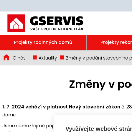
Projekty rodinných domů
Projekty reko
O nás
Aktuality
Změny v podání stavebního po
Změny v pod
1. 7. 2024 vchází v platnost Nový stavební zákon
č. 2
domu.
Jsme samozřejmě připraveni a od 1. 7. od nás
obdržíte 
Využívejte webové strá