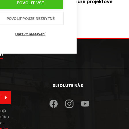
ky obdržíte i
nadále vytištěné 2 paré projektové
POVOLIT VŠE
kázky.
POVOLIT POUZE NEZBYTNÉ
Upravit nastavení
11
SLEDUJTE NÁS
T
ajů
bídek
las
ních