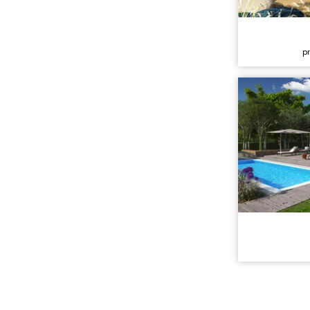
Cena stavb
p
Cena proje
Dispozice:
Užitná ploc
Cena stavb
Cena proje
Dispozice:
Užitná ploc