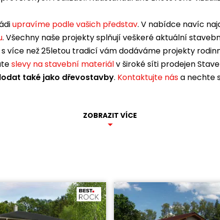
rádi
upravíme podle vašich představ
. V nabídce navíc na
u
. Všechny naše projekty splňují veškeré aktuální staveb
s více než 25letou tradicí vám dodáváme projekty rodinn
áte
slevy na stavební materiál
v široké síti prodejen Stav
dat také jako dřevostavby
.
Kontaktujte nás
a nechte 
ZOBRAZIT VÍCE