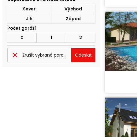
Cena proje
Sever
Východ
Dispozice:
Užitná ploc
Jih
Západ
Počet garáží
0
1
2
Zrušit vybrané parametry
Odeslat
Cena stavb
Cena proje
Dispozice:
Užitná ploc