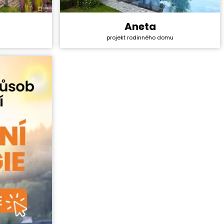
Aneta
3 336 000 Kč
Cena stavby svépomocí:
4 491 000 Kč
projekt rodinného domu
40 990 Kč
Cena projektu:
40 990 Kč
4+1
Dispozice:
5+1
93,4 m²
Užitná plocha:
167,3 m²