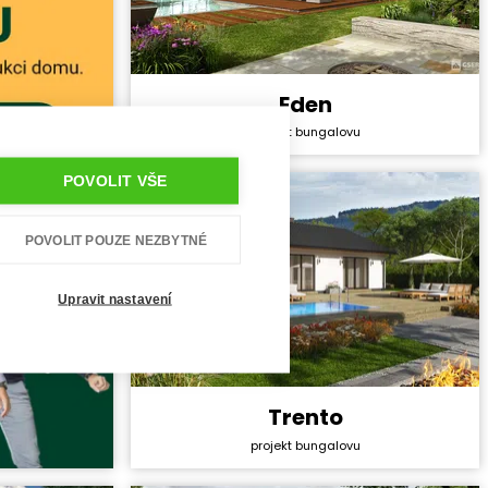
Eden
Cena stavby svépomocí:
5 248 200 Kč
projekt bungalovu
Cena projektu:
44 990 Kč
Dispozice:
5+1
POVOLIT VŠE
Užitná plocha:
146,8 m²
POVOLIT POUZE NEZBYTNÉ
Upravit nastavení
Trento
Cena stavby svépomocí:
4 017 600 Kč
projekt bungalovu
Cena projektu:
40 990 Kč
Dispozice:
4+1