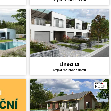
projekt rodinného domu
44 990 Kč
Cena projektu:
40 990 Kč
5+1
Dispozice:
5+1
121,1 m²
Užitná plocha:
159,56 m²
Linea 14
4 861 800 Kč
Cena stavby svépomocí:
4 563 600 Kč
projekt rodinného domu
44 990 Kč
Cena projektu:
36 990 Kč
5+1
Dispozice:
5+1
161,6 m²
Užitná plocha:
165,78 m²