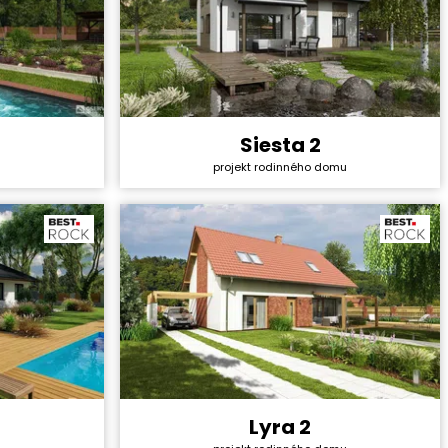
Siesta 2
2 319 600 Kč
Cena stavby svépomocí:
3 631 200 Kč
projekt rodinného domu
40 990 Kč
Cena projektu:
40 990 Kč
4+1
Dispozice:
5+1
80,3 m²
Užitná plocha:
130,06 m²
Lyra 2
4 522 200 Kč
Cena stavby svépomocí:
4 157 400 Kč