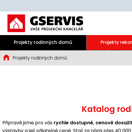
Projekty rodinných domů
Projekty reko
Projekty rodinných domů
Katalog rod
Připravili jsme pro vás
rychle dostupné, cenově dosaž
výstavby a její přijatelné ceně. Stojí za námi přes 40 