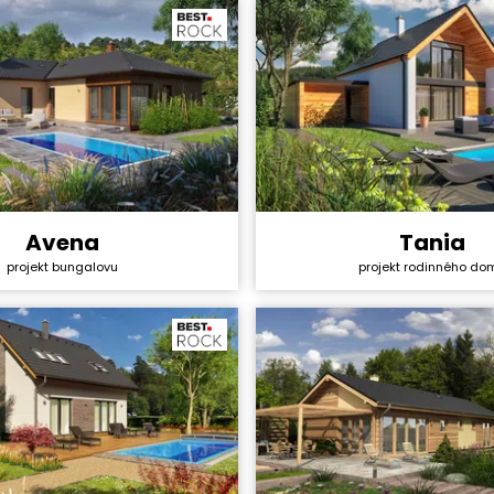
ha:
125,7 m²
Avena
Tania
y svépomocí:
4 245 000 Kč
Cena stavby svépomocí:
projekt bungalovu
projekt rodinného do
ktu:
44 990 Kč
Cena projektu:
4+1
Dispozice:
ha:
131,63 m²
Užitná plocha: