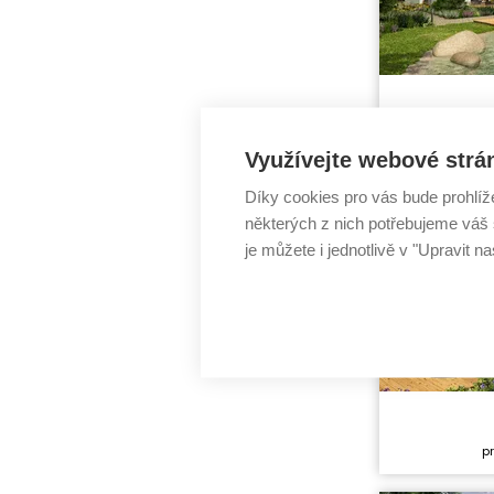
Cena stavb
p
Cena proje
Využívejte webové strá
Dispozice:
Užitná ploc
Díky cookies pro vás bude prohlíž
některých z nich potřebujeme váš s
je můžete i jednotlivě v "Upravit na
Cena stavb
p
Cena proje
Dispozice: