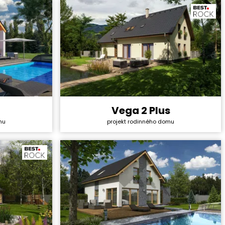
Užitná plocha:
105,0 m²
Vega 2 Plus
4 428 000 Kč
Cena stavby svépomocí:
5 048 400 Kč
mu
projekt rodinného domu
36 990 Kč
Cena projektu:
44 990 Kč
5+1
Dispozice:
6+1
180,34 m²
Užitná plocha:
206,6 m²