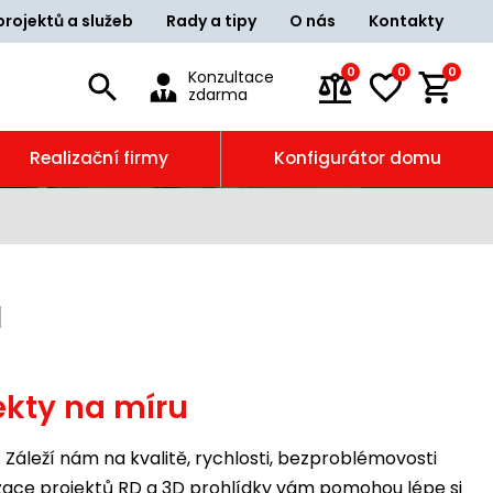
projektů a služeb
Rady a tipy
O nás
Kontakty
0
0
0
Konzultace
zdarma
Realizační firmy
Konfigurátor domu
ů
ekty na míru
. Záleží nám na kvalitě, rychlosti, bezproblémovosti
lizace projektů RD a 3D prohlídky vám pomohou lépe si