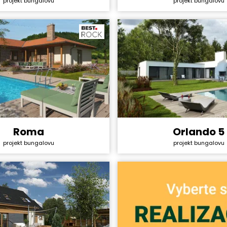
projekt bungalovu
projekt bungalovu
ktu:
40 990 Kč
Cena projektu:
4+1
Dispozice:
ha:
101,9 m²
Užitná plocha:
Roma
Orlando 5
y svépomocí:
4 528 800 Kč
Cena stavby svépomocí:
projekt bungalovu
projekt bungalovu
ktu:
44 990 Kč
Cena projektu:
5+1
Dispozice:
ha:
147,8 m²
Užitná plocha: