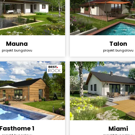
Talon
Mauna
Cena stavby svépomocí:
y svépomocí:
4 440 000 Kč
projekt bungalovu
projekt bungalovu
Cena projektu:
ktu:
44 990 Kč
Dispozice:
4+1
Užitná plocha:
ha:
151,2 m²
Fasthome 1
Miami
y svépomocí:
3 130 800 Kč
Cena stavby svépomocí: