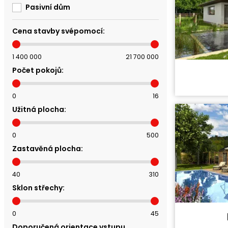
Pasivní dům
Cena stavby svépomocí:
1 400 000
21 700 000
Počet pokojů:
Cena stavb
Cena proje
0
16
Dispozice:
Užitná plocha:
Užitná ploc
0
500
Zastavěná plocha:
40
310
Sklon střechy:
0
45
Cena stavb
Doporučená orientace vstupu