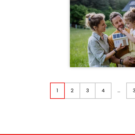
1
2
3
4
…