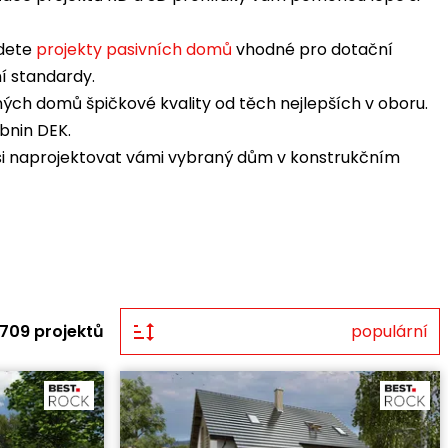
jdete
projekty pasivních domů
vhodné pro dotační
ní standardy.
ých domů špičkové kvality od těch nejlepších v oboru.
ebnin DEK.
si naprojektovat vámi vybraný dům v konstrukčním
709 projektů
populární