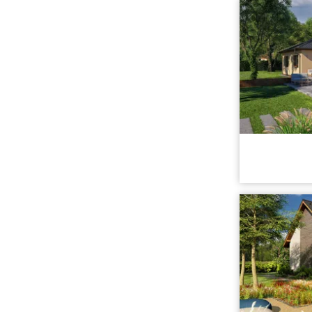
Užitná ploc
Cena stavb
Cena proje
Dispozice:
Užitná ploc