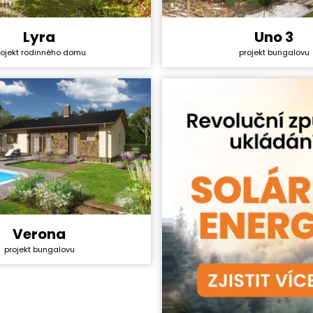
Uno 3
Lyra
Cena stavby svépomocí:
y svépomocí:
3 405 000 Kč
rojekt rodinného domu
projekt bungalovu
Cena projektu:
ktu:
40 990 Kč
Dispozice:
5+1
Užitná plocha:
ha:
134,4 m²
Verona
y svépomocí:
2 929 800 Kč
projekt bungalovu
ktu:
36 990 Kč
4+1
ha:
85,9 m²