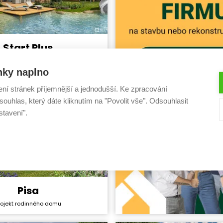
Start Plus
y svépomocí:
3 612 600 Kč
rojekt rodinného domu
ktu:
36 990 Kč
nky naplno
5+1
ha:
131,8 m²
ení stránek příjemnější a jednodušší. Ke zpracování
ouhlas, který dáte kliknutím na "Povolit vše". Odsouhlasit
stavení".
Pisa
y svépomocí:
3 272 400 Kč
rojekt rodinného domu
ktu:
40 990 Kč
5+1