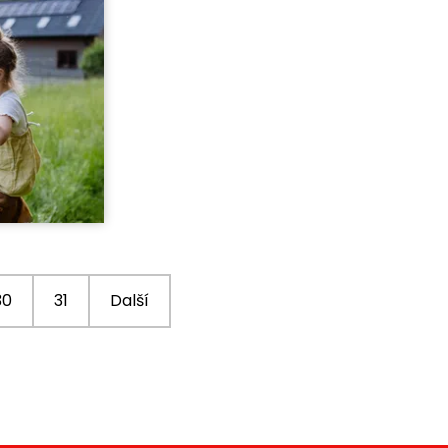
30
31
Další