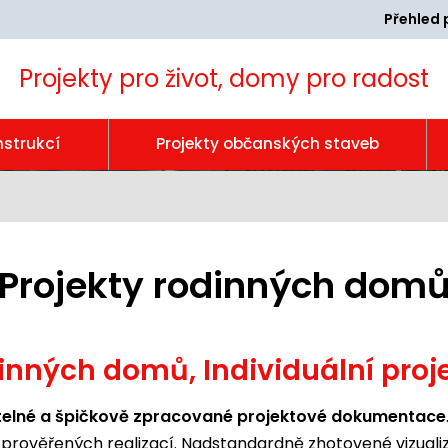
Přehled 
Projekty pro život, domy pro radost
nstrukcí
Projekty občanských staveb
Projekty rodinných dom
inných domů, Individuální proj
itelné a špičkově zpracované projektové dokumentace
000 prověřených realizací. Nadstandardně zhotovené vizua