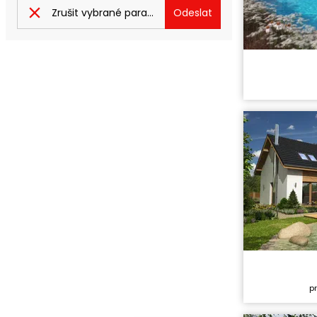
Zrušit vybrané parametry
Odeslat
Cena stavb
Cena proje
Dispozice:
Užitná ploc
Cena stavb
p
Cena proje
Dispozice: