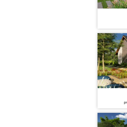
Cena stavb
Cena proje
Dispozice:
Užitná ploc
Cena stavb
p
Cena proje
Dispozice:
Užitná ploc