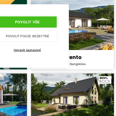
Užitná plocha:
146,8 m²
POVOLIT VŠE
POVOLIT POUZE NEZBYTNÉ
Upravit nastavení
Trento
Cena stavby svépomocí:
4 017 600 Kč
projekt bungalovu
Cena projektu:
40 990 Kč
Dispozice:
4+1
Užitná plocha:
105,0 m²