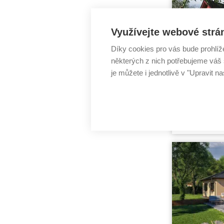
Užitná ploc
Využívejte webové strá
Díky cookies pro vás bude prohlíž
některých z nich potřebujeme váš s
je můžete i jednotlivě v "Upravit na
Cena stavb
p
Cena proje
Dispozice:
Užitná ploc