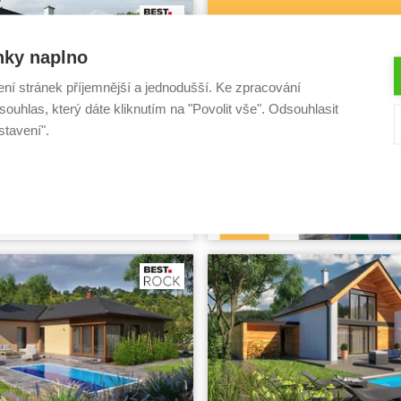
ha:
131,8 m²
nky naplno
ení stránek příjemnější a jednodušší. Ke zpracování
ouhlas, který dáte kliknutím na "Povolit vše". Odsouhlasit
stavení".
Pisa
y svépomocí:
3 272 400 Kč
rojekt rodinného domu
ktu:
40 990 Kč
5+1
ha:
125,7 m²