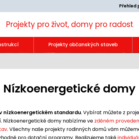
Přehled 
Projekty pro život, domy pro radost
nstrukcí
Projekty občanských staveb
Nízkoenergetické domy
v nízkoenergetickém standardu
. Vybírat můžete z pro
í
. Nízkoenergetické domy nabízíme ve
zděném proveden
tav
. Všechny naše projekty rodinných domů vám můžeme
hodné pro dotační programy. Realizujeme také
individuá