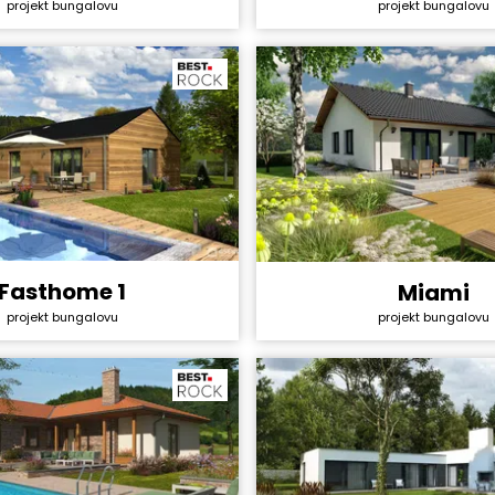
projekt bungalovu
projekt bungalovu
Cena projektu:
ktu:
44 990 Kč
Dispozice:
4+1
Užitná plocha:
ha:
151,2 m²
Fasthome 1
Miami
y svépomocí:
3 130 800 Kč
Cena stavby svépomocí:
projekt bungalovu
projekt bungalovu
ktu:
40 990 Kč
Cena projektu:
4+1
Dispozice:
ha:
101,9 m²
Užitná plocha: