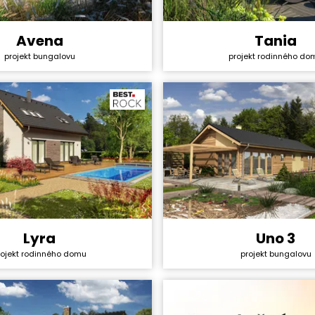
Avena
Tania
y svépomocí:
4 245 000 Kč
Cena stavby svépomocí:
projekt bungalovu
projekt rodinného do
ktu:
44 990 Kč
Cena projektu:
4+1
Dispozice:
ha:
131,63 m²
Užitná plocha:
Uno 3
Lyra
Cena stavby svépomocí:
y svépomocí:
3 405 000 Kč
rojekt rodinného domu
projekt bungalovu
Cena projektu:
ktu:
40 990 Kč
Dispozice:
5+1
Užitná plocha:
ha:
134,4 m²