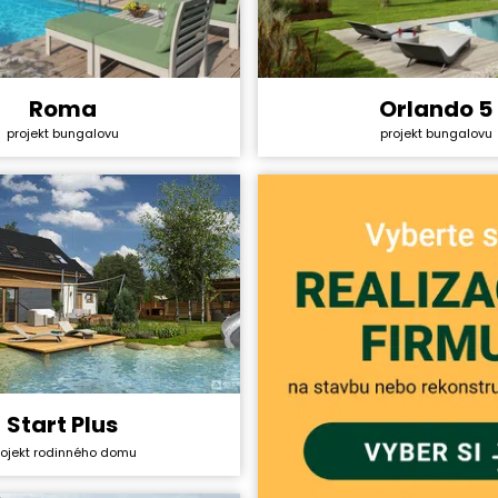
Roma
Orlando 5
y svépomocí:
4 528 800 Kč
Cena stavby svépomocí:
projekt bungalovu
projekt bungalovu
ktu:
44 990 Kč
Cena projektu:
5+1
Dispozice:
ha:
147,8 m²
Užitná plocha:
Start Plus
y svépomocí:
3 612 600 Kč
rojekt rodinného domu
ktu:
36 990 Kč
5+1