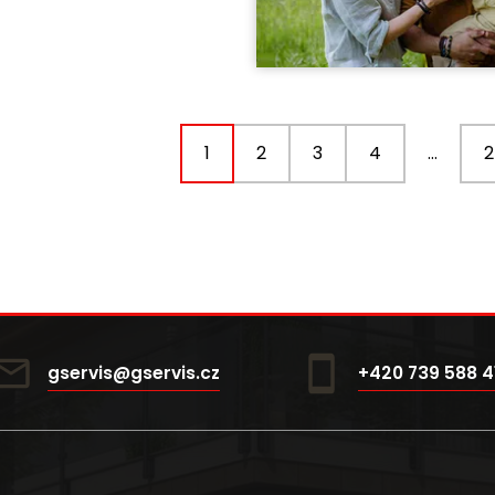
1
2
3
4
…
2
gservis@gservis.cz
+420 739 588 4