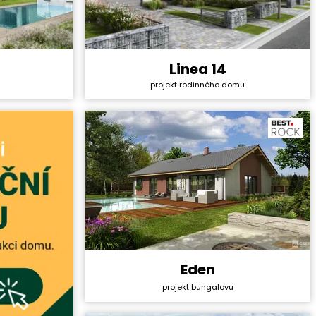
Linea 14
4 861 800 Kč
Cena stavby svépomocí:
4 563 600 Kč
projekt rodinného domu
44 990 Kč
Cena projektu:
36 990 Kč
5+1
Dispozice:
5+1
161,6 m²
Užitná plocha:
165,78 m²
Eden
Cena stavby svépomocí:
5 248 200 Kč
projekt bungalovu
Cena projektu:
44 990 Kč
Dispozice:
5+1