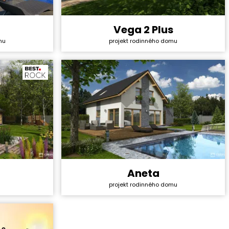
Vega 2 Plus
4 428 000 Kč
Cena stavby svépomocí:
5 048 400 Kč
mu
projekt rodinného domu
36 990 Kč
Cena projektu:
44 990 Kč
5+1
Dispozice:
6+1
180,34 m²
Užitná plocha:
206,6 m²
Aneta
3 336 000 Kč
Cena stavby svépomocí:
4 491 000 Kč
projekt rodinného domu
40 990 Kč
Cena projektu:
40 990 Kč
4+1
Dispozice:
5+1
93,4 m²
Užitná plocha:
167,3 m²