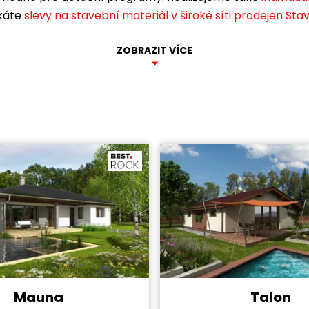
skáte
slevy na stavební materiál v široké síti prodejen St
ZOBRAZIT VÍCE
Talon
Mauna
Cena stavby svépomocí:
y svépomocí:
4 440 000 Kč