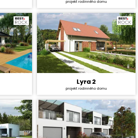
projekt rodinného domu
40 990 Kč
Cena projektu:
40 990 Kč
4+1
Dispozice:
5+1
80,3 m²
Užitná plocha:
130,06 m²
Lyra 2
4 522 200 Kč
Cena stavby svépomocí:
4 157 400 Kč
projekt rodinného domu
44 990 Kč
Cena projektu:
40 990 Kč
5+1
Dispozice:
5+1
121,1 m²
Užitná plocha:
159,56 m²