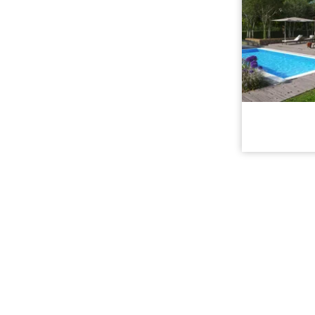
Cena stavb
Cena proje
Dispozice:
Užitná ploc