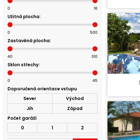
Cena proje
0
16
Dispozice:
Užitná plocha:
Užitná ploc
0
500
Zastavěná plocha:
40
310
Sklon střechy:
0
45
Cena stavb
Doporučená orientace vstupu
Cena proje
Sever
Východ
Dispozice:
Užitná ploc
Jih
Západ
Počet garáží
0
1
2