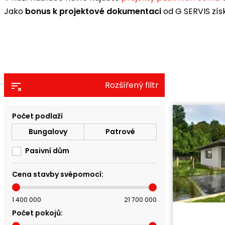
Jako
bonus k projektové dokumentaci
od G SERVIS zí
Rozšířený filtr
Počet podlaží
Bungalovy
Patrové
Pasivní dům
Cena stavby svépomocí:
1 400 000
21 700 000
Počet pokojů:
Cena stavb