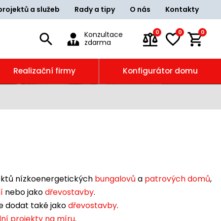
projektů a služeb
Rady a tipy
O nás
Kontakty
0
0
0
Konzultace
zdarma
Realizační firmy
Konfigurátor domu
jektů nízkoenergetických
bungalovů
a
patrových domů
,
í
nebo jako
dřevostavby
.
 dodat také jako
dřevostavby
.
lní projekty na míru
.