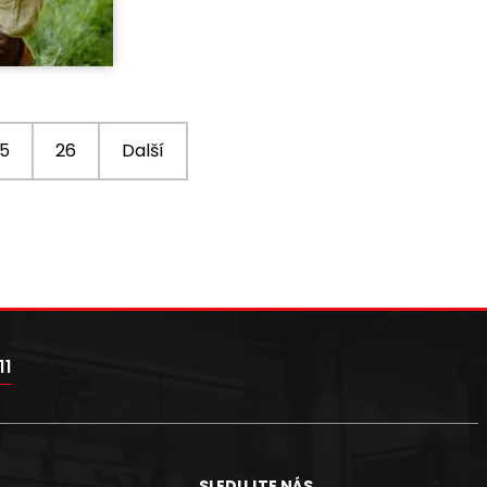
5
26
Další
11
SLEDUJTE NÁS