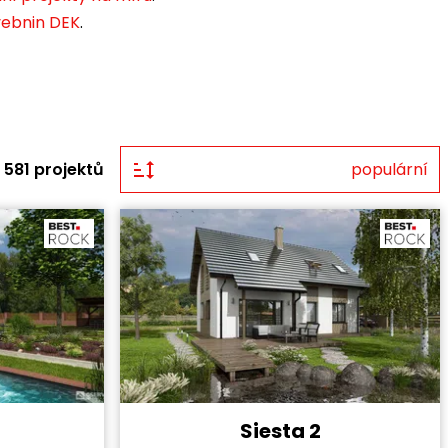
avebnin DEK
.
581 projektů
populární
Siesta 2
2 319 600 Kč
Cena stavby svépomocí:
3 631 200 Kč