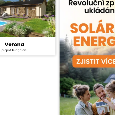
Verona
y svépomocí:
2 929 800 Kč
projekt bungalovu
ktu:
36 990 Kč
4+1
ha:
85,9 m²