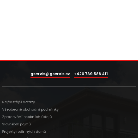
gservis@gservis.cz
+420 739 588 411
Nejčastější dotazy
Všeobecné obchodní podmínky
Zpracování osobních údajů
Slovníček pojmů
Projekty rodinných domů