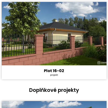
Plot 16-02
Cena stavby svépomocí:
Zdarma
projekt
Cena projektu:
4 490 Kč
Užitná plocha:
0 m²
Doplňkové projekty