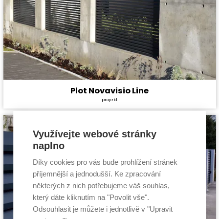
Plot Novavisio Line
Cena stavby svépomocí:
Zdarma
projekt
Cena projektu:
Zdarma
Užitná plocha:
0 m²
Využívejte webové stránky
naplno
Díky cookies pro vás bude prohlížení stránek
příjemnější a jednodušší. Ke zpracování
některých z nich potřebujeme váš souhlas,
který dáte kliknutím na "Povolit vše".
Odsouhlasit je můžete i jednotlivě v "Upravit