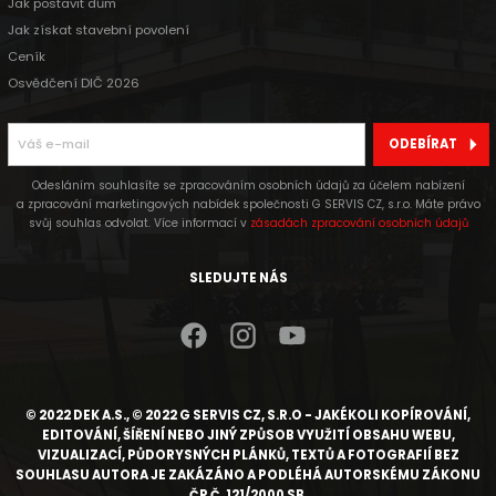
Jak postavit dům
Jak získat stavební povolení
Ceník
Osvědčení DIČ 2026
ODEBÍRAT
Odesláním souhlasíte se zpracováním osobních údajů za účelem nabízení
a zpracování marketingových nabídek společnosti G SERVIS CZ, s.r.o. Máte právo
svůj souhlas odvolat. Více informací v
zásadách zpracování osobních údajů
SLEDUJTE NÁS
© 2022 DEK A.S., © 2022 G SERVIS CZ, S.R.O - JAKÉKOLI KOPÍROVÁNÍ,
EDITOVÁNÍ, ŠÍŘENÍ NEBO JINÝ ZPŮSOB VYUŽITÍ OBSAHU WEBU,
VIZUALIZACÍ, PŮDORYSNÝCH PLÁNKŮ, TEXTŮ A FOTOGRAFIÍ BEZ
SOUHLASU AUTORA JE ZAKÁZÁNO A PODLÉHÁ AUTORSKÉMU ZÁKONU
ČR Č. 121/2000 SB.