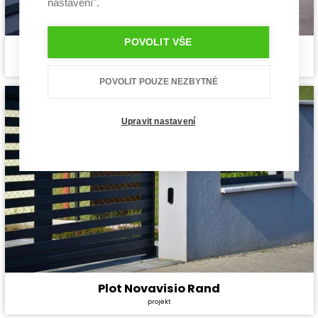
nastavení".
POVOLIT VŠE
Plot Novavisio Nova
Cena stavby svépomocí:
Zdarma
projekt
Cena projektu:
Zdarma
Užitná plocha:
0 m²
POVOLIT POUZE NEZBYTNÉ
Upravit nastavení
Plot Novavisio Rand
Cena stavby svépomocí:
Zdarma
projekt
Cena projektu:
Zdarma
Užitná plocha:
0 m²