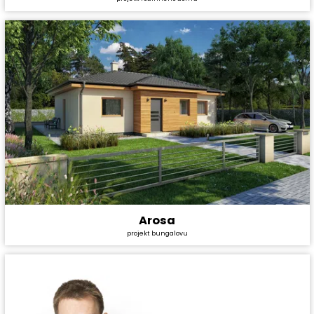
Cena projektu:
40 990 Kč
Dispozice:
5+1
Užitná plocha:
149,6 m²
Arosa
Cena stavby svépomocí:
2 629 800 Kč
projekt bungalovu
Cena projektu:
29 990 Kč
Dispozice:
4+1
Užitná plocha:
79,9 m²