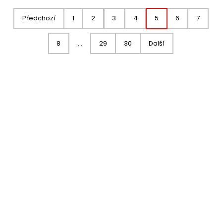
Předchozí
1
2
3
4
5
6
7
8
…
29
30
Další