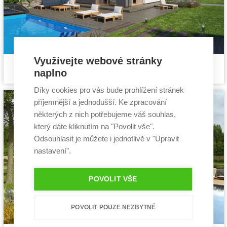
Využívejte webové stránky
Febio
Cena stavby svépomocí:
4 219 800 Kč
naplno
projekt rodinného domu
Cena projektu:
44 990 Kč
Dispozice:
6+1
Díky cookies pro vás bude prohlížení stránek
Užitná plocha:
155,6 m²
příjemnější a jednodušší. Ke zpracování
některých z nich potřebujeme váš souhlas,
který dáte kliknutím na "Povolit vše".
Odsouhlasit je můžete i jednotlivě v "Upravit
nastavení".
POVOLIT VŠE
POVOLIT POUZE NEZBYTNÉ