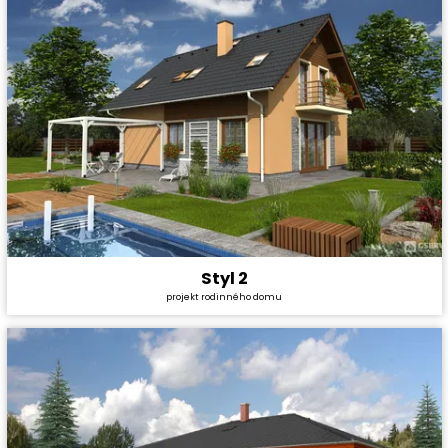
Styl 2
Cena stavby svépomocí:
3 533 400 Kč
projekt rodinného domu
Cena projektu:
29 990 Kč
Dispozice:
5+1
Užitná plocha:
142,2 m²