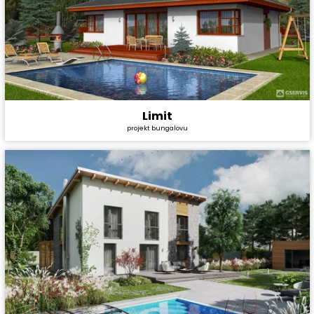
Limit
Cena stavby svépomocí:
3 684 600 Kč
projekt bungalovu
Cena projektu:
40 990 Kč
Dispozice:
4+1
Užitná plocha:
110,8 m²