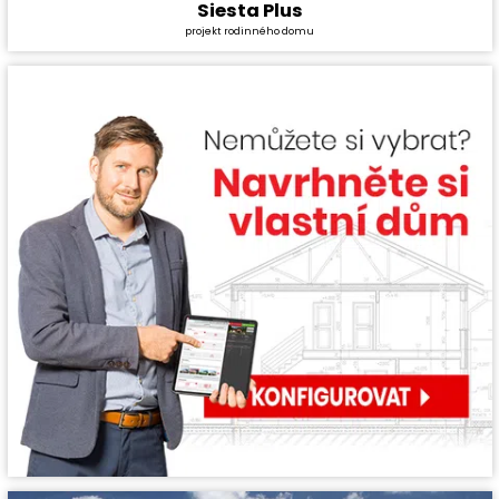
Siesta Plus
Cena stavby svépomocí:
3 694 800 Kč
projekt rodinného domu
Cena projektu:
36 990 Kč
Dispozice:
5+1
Užitná plocha:
132,8 m²