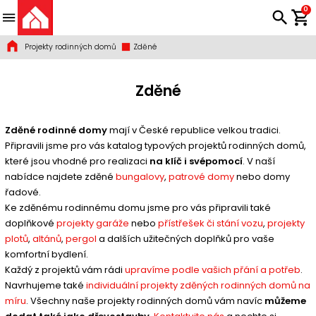
0
Projekty rodinných domů
Zděné
Zděné
Zděné rodinné domy
mají v České republice velkou tradici.
Připravili jsme pro vás katalog typových projektů rodinných domů,
které jsou vhodné pro realizaci
na klíč i svépomocí
. V naší
nabídce najdete zděné
bungalovy
,
patrové domy
nebo domy
řadové.
Ke zděnému rodinnému domu jsme pro vás připravili také
doplňkové
projekty garáže
nebo
přístřešek či stání vozu
,
projekty
plotů
,
altánů
,
pergol
a dalších užitečných doplňků pro vaše
komfortní bydlení.
Každý z projektů vám rádi
upravíme podle vašich přání a potřeb
.
Navrhujeme také
individuální projekty zděných rodinných domů na
míru
. Všechny naše projekty rodinných domů vám navíc
můžeme