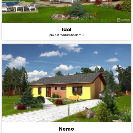
Idol
Cena stavby svépomocí:
2 774 400 Kč
projekt rodinného domu
Cena projektu:
29 990 Kč
Dispozice:
4+1
Užitná plocha:
105,3 m²
Nemo
Cena stavby svépomocí:
3 486 000 Kč