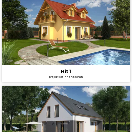
Hit 1
Cena stavby svépomocí:
2 421 000 Kč
projekt rodinného domu
Cena projektu:
36 990 Kč
Dispozice:
4+1
Užitná plocha:
117,7 m²