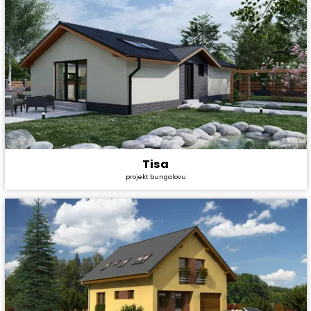
Tisa
Cena stavby svépomocí:
2 101 800 Kč
projekt bungalovu
Cena projektu:
29 990 Kč
Dispozice:
3+1
Užitná plocha:
68,9 m²