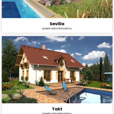
Sevilla
Cena stavby svépomocí:
4 510 200 Kč
projekt rodinného domu
Cena projektu:
36 990 Kč
Dispozice:
5+1
Užitná plocha:
153,48 m²
Takt
Cena stavby svépomocí:
3 649 200 Kč
projekt rodinného domu