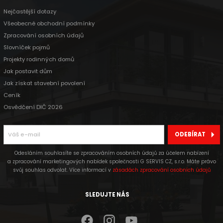
Nejčastější dotazy
Všeobecné obchodní podmínky
Zpracování osobních údajů
Slovníček pojmů
Projekty rodinných domů
Jak postavit dům
Jak získat stavební povolení
Ceník
Osvědčení DIČ 2026
ODEBÍRAT
Odesláním souhlasíte se zpracováním osobních údajů za účelem nabízení
a zpracování marketingových nabídek společnosti G SERVIS CZ, s.r.o. Máte právo
svůj souhlas odvolat. Více informací v
zásadách zpracování osobních údajů
SLEDUJTE NÁS