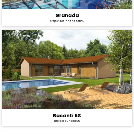
Granada
Cena stavby svépomocí:
3 637 200 Kč
projekt rodinného domu
Cena projektu:
36 990 Kč
Dispozice:
5+kk
Užitná plocha:
134,7 m²
Basanti 5S
Cena stavby svépomocí:
5 100 000 Kč
projekt bungalovu
Cena projektu:
40 990 Kč
Dispozice:
5+1
Užitná plocha:
147,7 m²