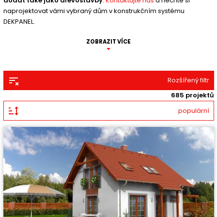
dodat také jako dřevostavby
.
Kontaktujte nás
a nechte si
naprojektovat vámi vybraný dům v konstrukčním systému
DEKPANEL.
ZOBRAZIT VÍCE
Rozšířený filtr
685 projektů
populární