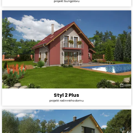
projekt bungalovu
Cena projektu:
29 990 Kč
Dispozice:
4+1
Užitná plocha:
104,7 m²
Styl 2 Plus
Cena stavby svépomocí:
4 044 600 Kč
projekt rodinného domu
Cena projektu:
40 990 Kč
Dispozice:
5+1
Užitná plocha:
160,2 m²