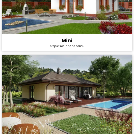
Mini
Cena stavby svépomocí:
2 322 600 Kč
projekt rodinného domu
Cena projektu:
29 990 Kč
Dispozice:
3+1
Užitná plocha:
89,4 m²