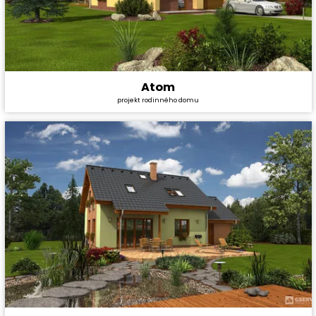
Atom
Cena stavby svépomocí:
3 670 800 Kč
projekt rodinného domu
Cena projektu:
36 990 Kč
Dispozice:
5+1
Užitná plocha:
143,7 m²