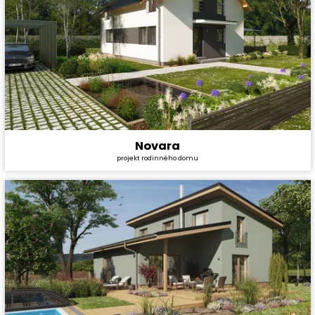
Novara
Cena stavby svépomocí:
3 430 800 Kč
projekt rodinného domu
Cena projektu:
29 990 Kč
Dispozice:
5+1
Užitná plocha:
137,1 m²