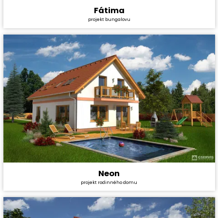
Fátima
Cena stavby svépomocí:
3 489 600 Kč
projekt bungalovu
Cena projektu:
29 990 Kč
Dispozice:
3+1
Užitná plocha:
96,7 m²
Neon
Cena stavby svépomocí:
3 214 200 Kč
projekt rodinného domu
Cena projektu:
36 990 Kč
Dispozice:
5+1
Užitná plocha:
133,5 m²