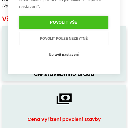
„Vyřízení povolení stavby“ stanovena vždy indiviudálně.
nastavení".
Vše důležité co potřebujete vědět
POVOLIT VŠE
POVOLIT POUZE NEZBYTNÉ
Upravit nastavení
Termín Vyřízení povolení stavby
dle stavebního úřadu
Cena Vyřízení povolení stavby