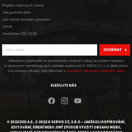
Projekty rodinných domů
Jak postavit dům
Jak získat stavební povolení
Ceník
Osvědčení DIČ 2026
ODEBÍRAT
Odesláním souhlasíte se zpracováním osobních údajů za účelem nabízení
a zpracování marketingových nabídek společnosti G SERVIS CZ, s.r.o. Máte právo
svůj souhlas odvolat. Více informací v
zásadách zpracování osobních údajů
SLEDUJTE NÁS
© 2022 DEK A.S., © 2022 G SERVIS CZ, S.R.O - JAKÉKOLI KOPÍROVÁNÍ,
EDITOVÁNÍ, ŠÍŘENÍ NEBO JINÝ ZPŮSOB VYUŽITÍ OBSAHU WEBU,