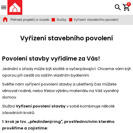
0
Přehled projektů a služeb
Služby
Vyřízení stavebního povolení
Vyřízení stavebního povolení
Povolení stavby vyřídíme za Vás!
Jednání s úřady může být složité a vyčerpávající. Chceme vám být
oporou při cestě za vaším vlastním bydlením.
Svěřte nám vyřízení povolení stavby a ušetřený čas můžete
věnovat rodině, nebo třeba výběru materiálu na Váš vysněný
domov.
Služba
Vyřízení povolení stavby
v sobě kombinuje několik
zásadních kroků.
1. krok je tzv. „předinženýring", prostřednictvím kterého
prověříme a zajistíme: