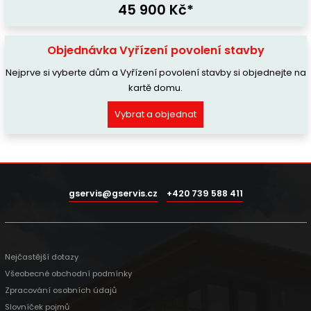
45 900 Kč*
Objednávka Vyřízení povolení stavby
Nejprve si vyberte dům a Vyřízení povolení stavby si objednejte na
kartě domu.
Vybrat a objednat
gservis@gservis.cz
+420 739 588 411
Nejčastější dotazy
Všeobecné obchodní podmínky
Zpracování osobních údajů
Slovníček pojmů