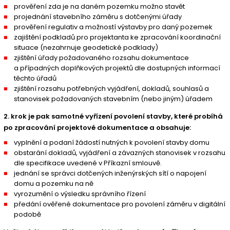
prověření zda je na daném pozemku možno stavět
projednání stavebního záměru s dotčenými úřady
prověření regulativ a možností výstavby pro daný pozemek
zajištění podkladů pro projektanta ke zpracování koordinační
situace (nezahrnuje geodetické podklady)
zjištění úřady požadovaného rozsahu dokumentace
a případných doplňkových projektů dle dostupných informací
těchto úřadů
zjištění rozsahu potřebných vyjádření, dokladů, souhlasů a
stanovisek požadovaných stavebním (nebo jiným) úřadem
2. krok je pak samotné vyřízení povolení stavby, které probíhá
po zpracování projektové dokumentace a obsahuje:
vyplnění a podaní žádostí nutných k povolení stavby domu
obstarání dokladů, vyjádření a závazných stanovisek v rozsahu
dle specifikace uvedené v Příkazní smlouvě.
jednání se správci dotčených inženýrských sítí o napojení
domu a pozemku na ně
vyrozumění o výsledku správního řízení
předání ověřené dokumentace pro povolení záměru v digitální
podobě