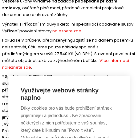
Veškeré úkony vyřídíme na základě
podepsané příkazní
smlouvy
, ověřené plné moci, předané kompletní projektové
dokumentace a uhrazení zálohy.
Výňatek z Příkazní smlouvy s detailní specifikací dodávané služby
Vyřízení povolení stavby
naleznete zde
.
Pokud se v průběhu předinženýringu zjistí, že na daném pozemku
nelze stavět, účtujeme pouze náklady spojené s
předinženýringem ve výši 27 540 Kč (vč. DPH). Stavební povolení si
můžete objednat také ve zvýhodněném balíčku.
Více informací
naleznete zde
.
* Společnost G SERVIS CZ, s.r.o. si vyhrazuje právo v rámci ceny
služby „Vyřízení povolení stavby“ účtovat také
Využívejte webové stránky
případné dodatečné náklady spojené s vyřízením povolení
staveb, a to zejména v důsledku vyšší složitosti
naplno
a náročnosti konkrétních objednávek, atypických vlastností
Díky cookies pro vás bude prohlížení stránek
staveb, nestandardních vlastností pozemků nebo
příjemnější a jednodušší. Ke zpracování
jiných překážek, identifikovaných v průběhu vyřizování služby
některých z nich potřebujeme váš souhlas,
„Vyřízení povolení stavby“.
který dáte kliknutím na "Povolit vše".
Pro větší města ČR (typicky krajská města ČR) tj. Hlavní město
Praha, Brno, Ostrava atd. bude cena služby
Odsouhlasit je můžete i jednotlivě v "Upravit