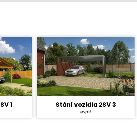
SV 1
Stání vozidla 2SV 3
Zdarma
Cena stavby svépomocí:
Zdarma
projekt
8 990 Kč
Cena projektu:
8 990 Kč
34,8 m²
Užitná plocha:
33,6 m²