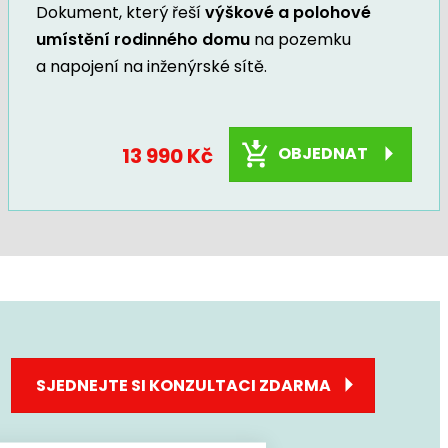
Dokument, který řeší
výškové a polohové
umístění rodinného domu
na pozemku
a napojení na inženýrské sítě.
13 990 Kč
OBJEDNAT
SJEDNEJTE SI KONZULTACI ZDARMA