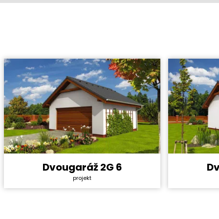
Dvougaráž 2G 6
Dv
Cena stavby svépomocí:
327 600 Kč
Cena stavb
projekt
Cena projektu:
8 990 Kč
Cena proje
Užitná plocha:
36 m²
Užitná ploc