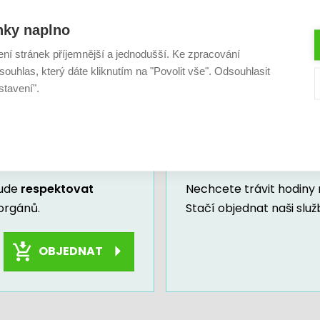
nky naplno
ení stránek příjemnější a jednodušší. Ke zpracování
ouhlas, který dáte kliknutím na "Povolit vše". Odsouhlasit
Další dokumenty a služby
stavení".
Vyřízení staveb
bude
respektovat
Nechcete trávit hodiny
orgánů.
Stačí objednat naši služ
OBJEDNAT