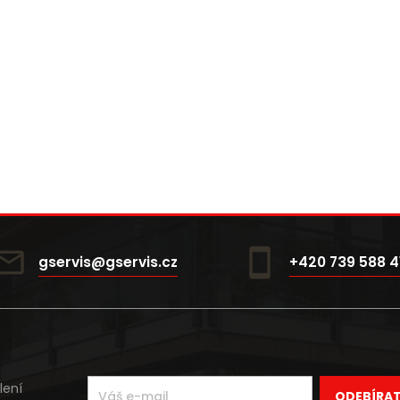
gservis@gservis.cz
+420 739 588 4
lení
ODEBÍRA