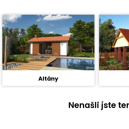
Altány
Nenašli jste t