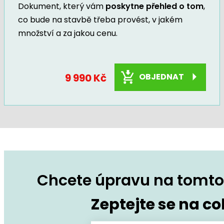
Dokument, který vám
poskytne přehled o tom
,
co bude na stavbě třeba provést, v jakém
množství a za jakou cenu.
9 990 Kč
OBJEDNAT
Chcete úpravu na tomto 
Zeptejte se na co