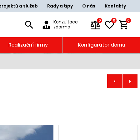
projektů a služeb
Rady a tipy
O nás
Kontakty
0
0
0
Konzultace
zdarma
Realizační firmy
Konfigurátor domu