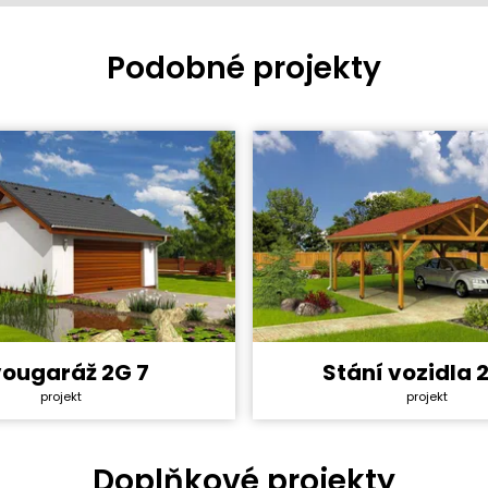
Podobné projekty
ougaráž 2G 7
Stání vozidla 2
y svépomocí:
327 600 Kč
Cena stavby svépomocí:
projekt
projekt
ktu:
8 990 Kč
Cena projektu:
ha:
36 m²
Užitná plocha:
Doplňkové projekty