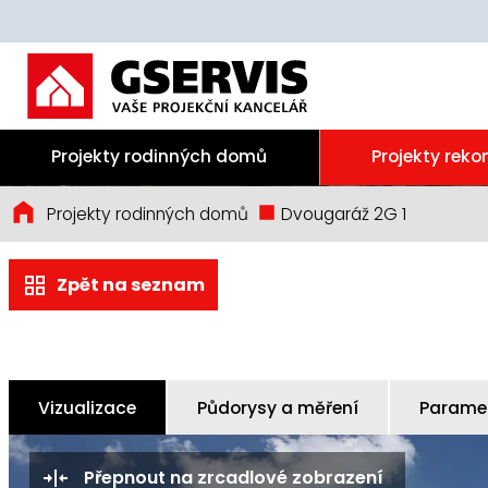
Projekty rodinných domů
Projekty reko
Projekty rodinných domů
Dvougaráž 2G 1
Zpět na seznam
Vizualizace
Půdorysy a měření
Paramet
Přepnout na zrcadlové zobrazení