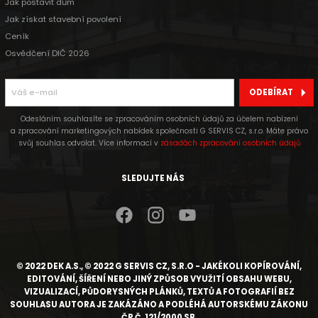
Jak postavit dům
Jak získat stavební povolení
Ceník
Osvědčení DIČ 2026
ODEBÍRAT
Odesláním souhlasíte se zpracováním osobních údajů za účelem nabízení
a zpracování marketingových nabídek společnosti G SERVIS CZ, s.r.o. Máte právo
svůj souhlas odvolat. Více informací v
zásadách zpracování osobních údajů
SLEDUJTE NÁS
© 2022 DEK A.S., © 2022 G SERVIS CZ, S.R.O - JAKÉKOLI KOPÍROVÁNÍ,
EDITOVÁNÍ, ŠÍŘENÍ NEBO JINÝ ZPŮSOB VYUŽITÍ OBSAHU WEBU,
VIZUALIZACÍ, PŮDORYSNÝCH PLÁNKŮ, TEXTŮ A FOTOGRAFIÍ BEZ
SOUHLASU AUTORA JE ZAKÁZÁNO A PODLÉHÁ AUTORSKÉMU ZÁKONU
ČR Č. 121/2000 SB.