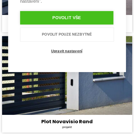
nastavení".
POVOLIT VŠE
Plot Novavisio Nova
Cena stavby svépomocí:
Zdarma
projekt
Cena projektu:
Zdarma
Užitná plocha:
0 m²
POVOLIT POUZE NEZBYTNÉ
Upravit nastavení
Plot Novavisio Rand
Cena stavby svépomocí:
Zdarma
projekt
Cena projektu:
Zdarma
Užitná plocha:
0 m²