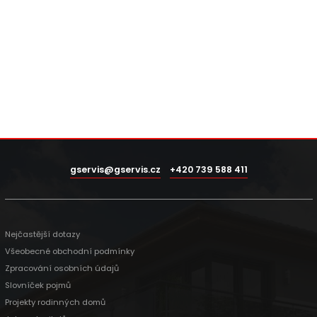
gservis@gservis.cz
+420 739 588 411
Nejčastější dotazy
Všeobecné obchodní podmínky
Zpracování osobních údajů
Slovníček pojmů
Projekty rodinných domů