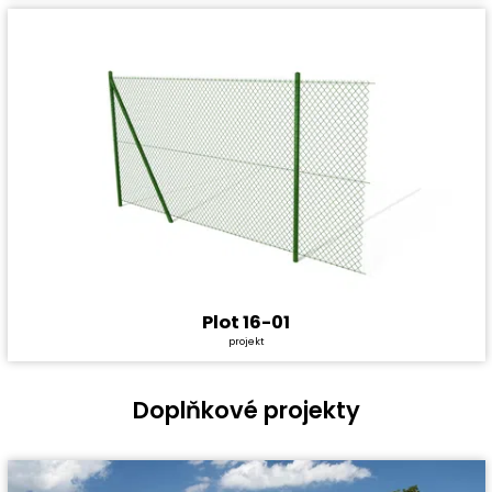
Plot 16-01
Cena stavby svépomocí:
Zdarma
projekt
Cena projektu:
4 490 Kč
Užitná plocha:
0 m²
Doplňkové projekty