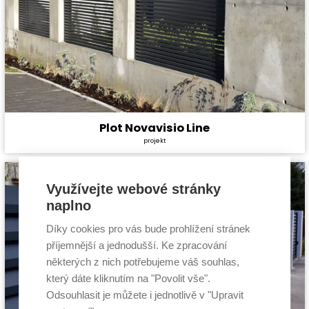
Plot Novavisio Line
Cena stavby svépomocí:
Zdarma
projekt
Cena projektu:
Zdarma
Užitná plocha:
0 m²
Využívejte webové stránky
naplno
Díky cookies pro vás bude prohlížení stránek
příjemnější a jednodušší. Ke zpracování
některých z nich potřebujeme váš souhlas,
který dáte kliknutím na "Povolit vše".
Odsouhlasit je můžete i jednotlivě v "Upravit