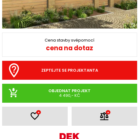
Cena stavby svépomocí
cena na dotaz
ZEPTEJTE SE PROJEKTANTA
OBJEDNAT PROJEKT
4 490,- KČ
+
+