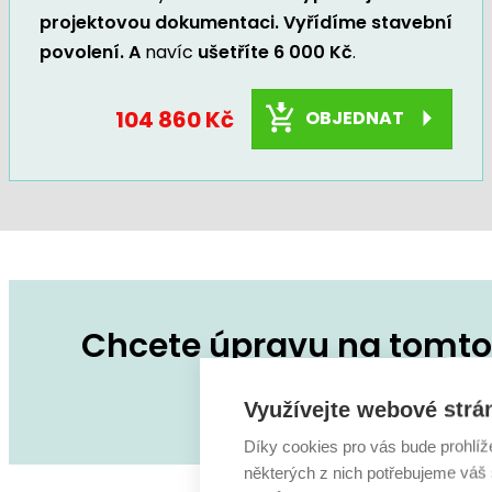
projektovou dokumentaci. Vyřídíme stavební
povolení. A
navíc
ušetříte 6 000 Kč
.
104 860 Kč
OBJEDNAT
Chcete úpravu na tomto 
Zeptejte se na co
Využívejte webové strá
Díky cookies pro vás bude prohlíž
některých z nich potřebujeme váš s