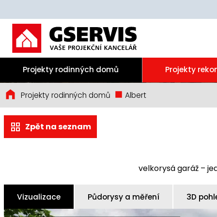
Projekty rodinných domů
Projekty reko
Projekty rodinných domů
Albert
Zpět na seznam
velkorysá garáž – j
Vizualizace
Půdorysy a měření
3D pohl