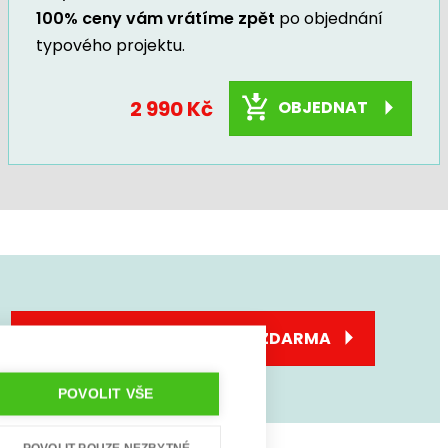
100% ceny vám vrátíme zpět
po objednání
typového projektu.
2 990 Kč
OBJEDNAT
SJEDNEJTE SI KONZULTACI ZDARMA
POVOLIT VŠE