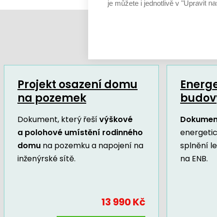
je můžete i jednotlivě v "Upravit na
Projekt osazení domu
Energe
na pozemek
budov
Dokument, který řeší
výškové
Dokumen
a polohové umístění rodinného
energeti
domu
na pozemku a napojení na
splnění l
inženýrské sítě.
na ENB.
13 990 Kč