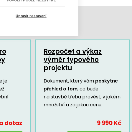
POVOLIT POUZE NEZBYTNÉ
Upravit nastavení
ro
Rozpočet a výkaz
by
výměr typového
projektu
 je
Dokument, který vám
poskytne
ež
přehled o tom
, co bude
ební
na stavbě třeba provést, v jakém
množství a za jakou cenu.
a dotaz
9 990 Kč