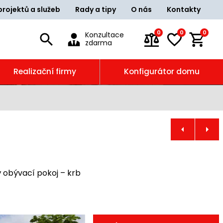
projektů a služeb
Rady a tipy
O nás
Kontakty
0
0
0
Konzultace
zdarma
Realizační firmy
Konfigurátor domu
 obývací pokoj – krb