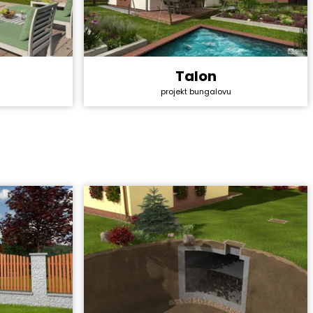
Talon
Cena stavby svépomocí:
2 319 600 Kč
4 528 800 Kč
projekt bungalovu
Cena projektu:
40 990 Kč
44 990 Kč
Dispozice:
4+1
5+1
Užitná plocha:
80,3 m²
147,8 m²