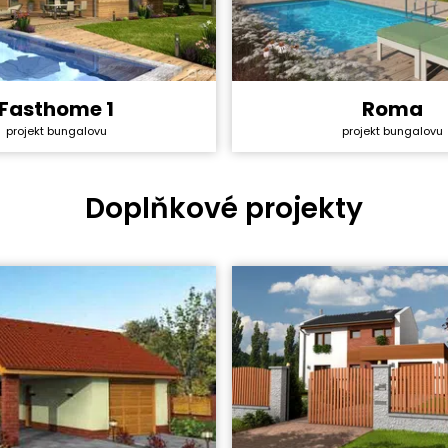
Fasthome 1
Roma
y svépomocí:
3 130 800 Kč
Cena stavby svépomocí:
projekt bungalovu
projekt bungalovu
ktu:
40 990 Kč
Cena projektu:
4+1
Dispozice:
ha:
101,9 m²
Užitná plocha:
Doplňkové projekty