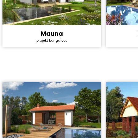
Mauna
Cena stavb
Cena stavby svépomocí:
4 440 000 Kč
projekt bungalovu
Cena proje
Cena projektu:
44 990 Kč
Dispozice:
Dispozice:
4+1
Užitná ploc
Užitná plocha:
151,2 m²