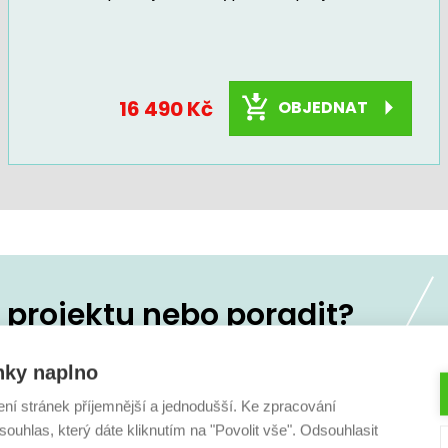
16 490 Kč
OBJEDNAT
projektu nebo poradit?
koliv
236 160 333
nky naplno
ení stránek příjemnější a jednodušší. Ke zpracování
ouhlas, který dáte kliknutím na "Povolit vše". Odsouhlasit