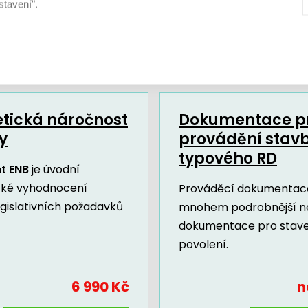
stavení".
Další dokumenty a služby
tická náročnost
Dokumentace p
y
provádění stav
typového RD
t ENB
je úvodní
cké vyhodnocení
Prováděcí dokumentace
egislativních požadavků
mnohem podrobnější n
dokumentace pro stav
povolení.
6 990 Kč
n