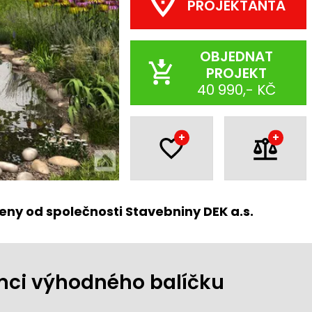
PROJEKTANTA
OBJEDNAT
PROJEKT
40 990,- KČ
+
+
eny od společnosti Stavebniny DEK a.s.
ámci výhodného balíčku