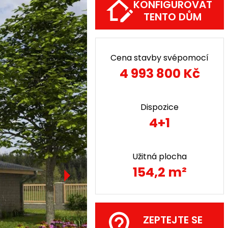
KONFIGUROVAT
TENTO DŮM
Cena stavby svépomocí
4 993 800 Kč
Dispozice
4+1
Užitná plocha
154,2 m²
ZEPTEJTE SE