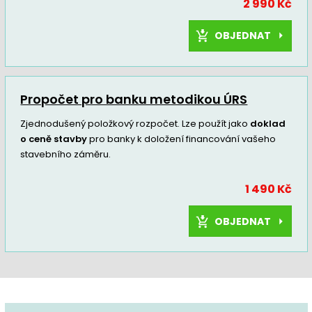
2 990 Kč
OBJEDNAT
Propočet pro banku metodikou ÚRS
Zjednodušený položkový rozpočet. Lze použít jako
doklad
o ceně stavby
pro banky k doložení financování vašeho
stavebního záměru.
1 490 Kč
OBJEDNAT