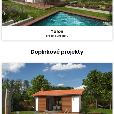
Talon
Cena stavby svépomocí:
2 319 600 Kč
projekt bungalovu
Cena projektu:
40 990 Kč
Dispozice:
4+1
Užitná plocha:
80,3 m²
Doplňkové projekty