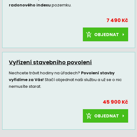
radonového indexu
pozemku.
7 490 Kč
OBJEDNAT
Vyřízení stavebního povolení
Nechcete trávit hodiny na úřadech?
Povolení stavby
vyřídíme za Vás!
Stačí objednat naši službu a už se o nic
nemusíte starat.
45 900 Kč
OBJEDNAT