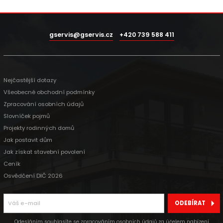
gservis@gservis.cz
+420 739 588 411
Nejčastější dotazy
Všeobecné obchodní podmínky
Zpracování osobních údajů
Slovníček pojmů
Projekty rodinných domů
Jak postavit dům
Jak získat stavební povolení
Ceník
Osvědčení DIČ 2026
ODEBÍRAT
Odesláním souhlasíte se zpracováním osobních údajů za účelem nabízení