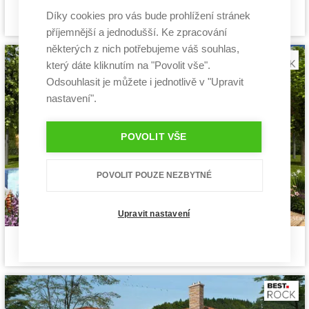
Mauna
Cena stavby svépomocí:
4 440 000 Kč
Díky cookies pro vás bude prohlížení stránek
projekt bungalovu
Cena projektu:
44 990 Kč
příjemnější a jednodušší. Ke zpracování
Dispozice:
4+1
některých z nich potřebujeme váš souhlas,
Užitná plocha:
151,2 m²
který dáte kliknutím na "Povolit vše".
Odsouhlasit je můžete i jednotlivě v "Upravit
nastavení".
POVOLIT VŠE
POVOLIT POUZE NEZBYTNÉ
Upravit nastavení
Fasthome 1
Cena stavby svépomocí:
3 130 800 Kč
projekt bungalovu
Cena projektu:
40 990 Kč
Dispozice:
4+1
Užitná plocha:
101,9 m²