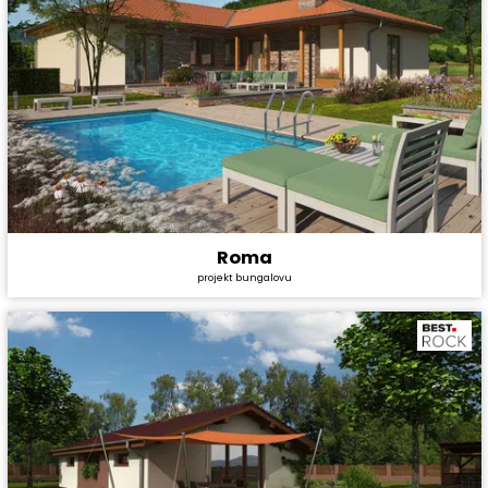
Roma
Cena stavby svépomocí:
4 528 800 Kč
projekt bungalovu
Cena projektu:
44 990 Kč
Dispozice:
5+1
Užitná plocha:
147,8 m²