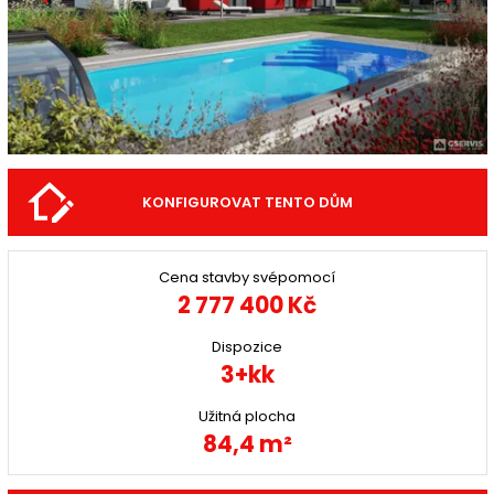
KONFIGUROVAT TENTO DŮM
Cena stavby svépomocí
2 777 400 Kč
Dispozice
3+kk
Užitná plocha
84,4 m²