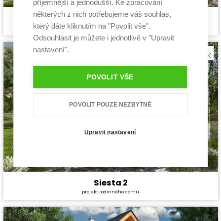
příjemnější a jednodušší. Ke zpracování
některých z nich potřebujeme váš souhlas,
Pozitiv 2
Cena stavby svépomocí:
3 549 600 Kč
který dáte kliknutím na "Povolit vše".
projekt rodinného domu
Cena projektu:
40 990 Kč
Odsouhlasit je můžete i jednotlivě v "Upravit
Dispozice:
5+1
Užitná plocha:
140 m²
nastavení".
POVOLIT VŠE
POVOLIT POUZE NEZBYTNÉ
Upravit nastavení
Siesta 2
Cena stavby svépomocí:
3 631 200 Kč
projekt rodinného domu
Cena projektu:
40 990 Kč
Dispozice:
5+1
Užitná plocha:
130,06 m²