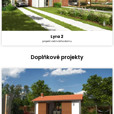
Lyra 2
Cena stavby svépomocí:
4 157 400 Kč
projekt rodinného domu
Cena projektu:
40 990 Kč
Dispozice:
5+1
Užitná plocha:
159,56 m²
Doplňkové projekty