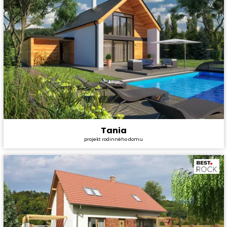
Tania
Cena stavby svépomocí:
4 428 000 Kč
projekt rodinného domu
Cena projektu:
36 990 Kč
Dispozice:
5+1
Užitná plocha:
180,34 m²