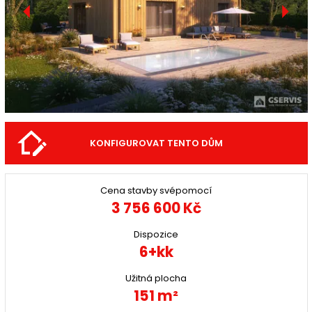
KONFIGUROVAT TENTO DŮM
Cena stavby svépomocí
3 756 600 Kč
Dispozice
6+kk
Užitná plocha
151 m²