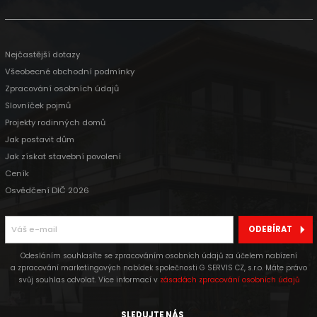
Nejčastější dotazy
Všeobecné obchodní podmínky
Zpracování osobních údajů
Slovníček pojmů
Projekty rodinných domů
Jak postavit dům
Jak získat stavební povolení
Ceník
Osvědčení DIČ 2026
ODEBÍRAT
Odesláním souhlasíte se zpracováním osobních údajů za účelem nabízení
a zpracování marketingových nabídek společnosti G SERVIS CZ, s.r.o. Máte právo
svůj souhlas odvolat. Více informací v
zásadách zpracování osobních údajů
SLEDUJTE NÁS