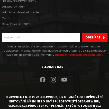
Projekty rodinných domů
Jak postavit dům
Jak získat stavební povolení
Ceník
Osvědčení DIČ 2026
ODEBÍRAT
Odesláním souhlasíte se zpracováním osobních údajů za účelem nabízení
a zpracování marketingových nabídek společnosti G SERVIS CZ, s.r.o. Máte právo
svůj souhlas odvolat. Více informací v
zásadách zpracování osobních údajů
SLEDUJTE NÁS
© 2022 DEK A.S., © 2022 G SERVIS CZ, S.R.O - JAKÉKOLI KOPÍROVÁNÍ,
EDITOVÁNÍ, ŠÍŘENÍ NEBO JINÝ ZPŮSOB VYUŽITÍ OBSAHU WEBU,
VIZUALIZACÍ, PŮDORYSNÝCH PLÁNKŮ, TEXTŮ A FOTOGRAFIÍ BEZ