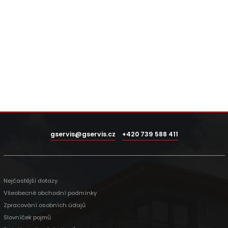
gservis@gservis.cz
+420 739 588 411
Nejčastější dotazy
Všeobecné obchodní podmínky
Zpracování osobních údajů
Slovníček pojmů