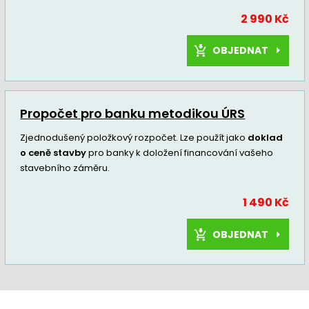
2 990 Kč
OBJEDNAT
Propočet pro banku metodikou ÚRS
Zjednodušený položkový rozpočet. Lze použít jako
doklad
o ceně stavby
pro banky k doložení financování vašeho
stavebního záměru.
1 490 Kč
OBJEDNAT