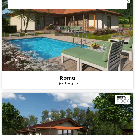
Roma
Cena stavby svépomocí:
4 528 800 Kč
projekt bungalovu
Cena projektu:
44 990 Kč
Dispozice:
5+1
Užitná plocha:
147,8 m²