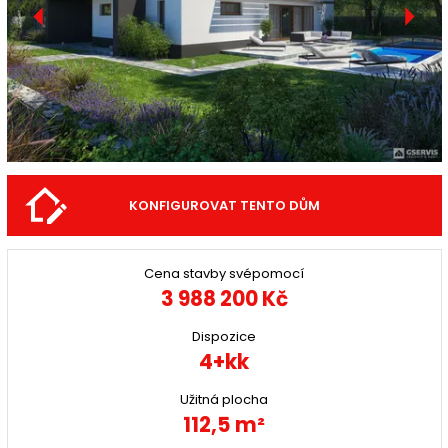
KONFIGUROVAT TENTO DŮM
Cena stavby svépomocí
3 988 200 Kč
Dispozice
4+kk
Užitná plocha
112,5 m²