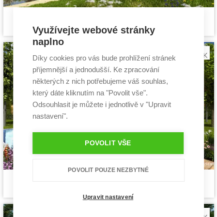
Mauna
Cena stavby svépomocí:
4 440 000 Kč
projekt bungalovu
Využívejte webové stránky
Cena projektu:
44 990 Kč
Dispozice:
4+1
naplno
Užitná plocha:
151,2 m²
Díky cookies pro vás bude prohlížení stránek
příjemnější a jednodušší. Ke zpracování
některých z nich potřebujeme váš souhlas,
který dáte kliknutím na "Povolit vše".
Odsouhlasit je můžete i jednotlivě v "Upravit
nastavení".
POVOLIT VŠE
POVOLIT POUZE NEZBYTNÉ
Fasthome 1
Cena stavby svépomocí:
3 130 800 Kč
projekt bungalovu
Cena projektu:
40 990 Kč
Upravit nastavení
Dispozice:
4+1
Užitná plocha:
101,9 m²