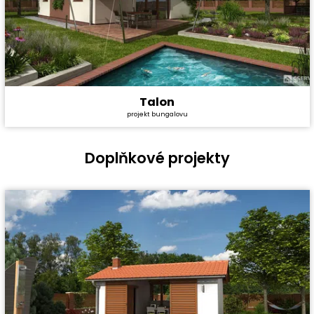
Talon
Cena stavby svépomocí:
2 319 600 Kč
projekt bungalovu
Cena projektu:
40 990 Kč
Dispozice:
4+1
Užitná plocha:
80,3 m²
Doplňkové projekty