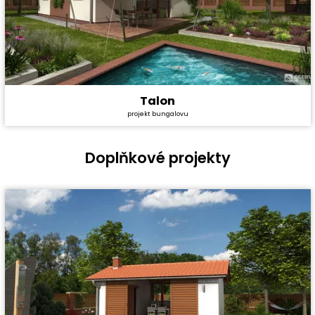
Talon
Cena stavby svépomocí:
2 319 600 Kč
projekt bungalovu
Cena projektu:
40 990 Kč
Dispozice:
4+1
Užitná plocha:
80,3 m²
Doplňkové projekty