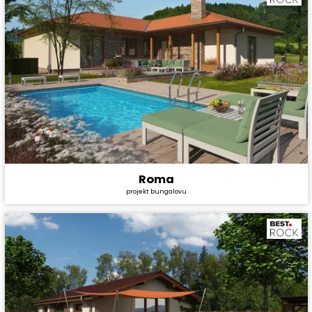
Roma
Cena stavby svépomocí:
4 528 800 Kč
projekt bungalovu
Cena projektu:
44 990 Kč
Dispozice:
5+1
Užitná plocha:
147,8 m²