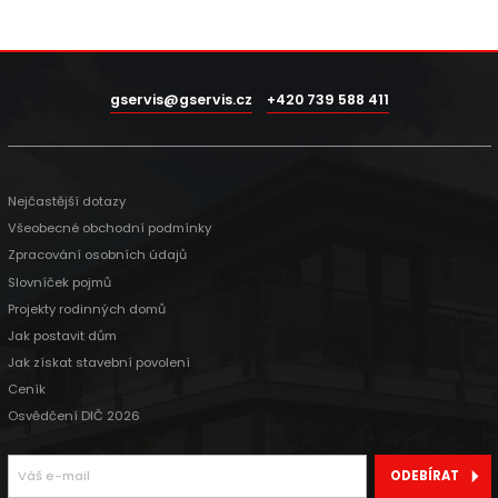
gservis@gservis.cz
+420 739 588 411
Nejčastější dotazy
Všeobecné obchodní podmínky
Zpracování osobních údajů
Slovníček pojmů
Projekty rodinných domů
Jak postavit dům
Jak získat stavební povolení
Ceník
Osvědčení DIČ 2026
ODEBÍRAT