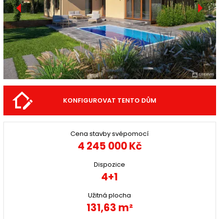
KONFIGUROVAT TENTO DŮM
Cena stavby svépomocí
4 245 000 Kč
Dispozice
4+1
Užitná plocha
131,63 m²