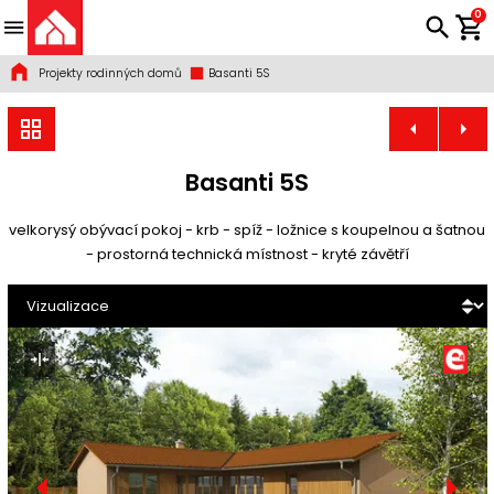
0
Projekty rodinných domů
Basanti 5S
Basanti 5S
velkorysý obývací pokoj - krb - spíž - ložnice s koupelnou a šatnou
- prostorná technická místnost - kryté závětří