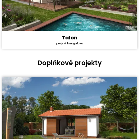
Talon
Cena stavby svépomocí:
2 319 600 Kč
projekt bungalovu
Cena projektu:
40 990 Kč
Dispozice:
4+1
Užitná plocha:
80,3 m²
Doplňkové projekty