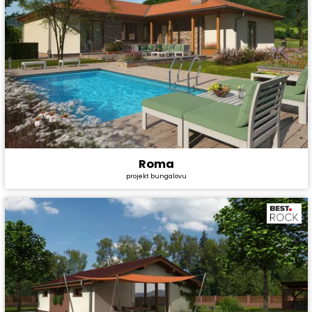
Roma
Cena stavby svépomocí:
4 528 800 Kč
projekt bungalovu
Cena projektu:
44 990 Kč
Dispozice:
5+1
Užitná plocha:
147,8 m²