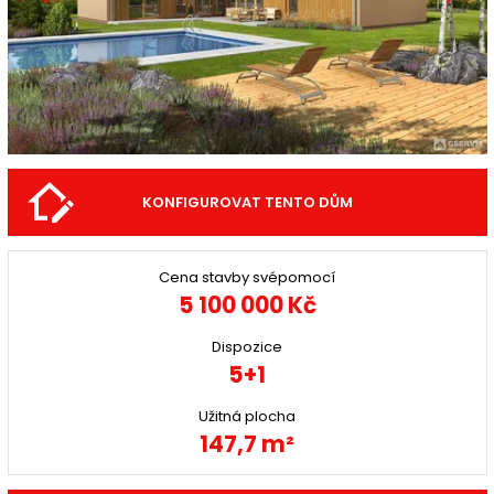
KONFIGUROVAT TENTO DŮM
Cena stavby svépomocí
5 100 000 Kč
Dispozice
5+1
Užitná plocha
147,7 m²