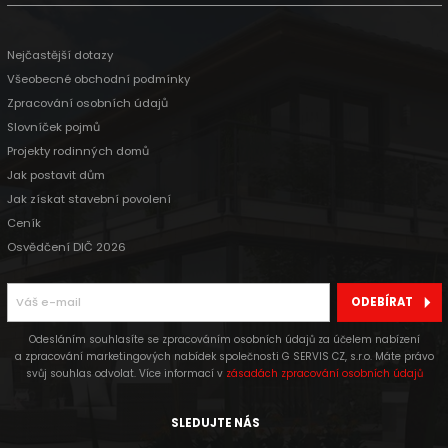
Nejčastější dotazy
Všeobecné obchodní podmínky
Zpracování osobních údajů
Slovníček pojmů
Projekty rodinných domů
Jak postavit dům
Jak získat stavební povolení
Ceník
Osvědčení DIČ 2026
ODEBÍRAT
Odesláním souhlasíte se zpracováním osobních údajů za účelem nabízení
a zpracování marketingových nabídek společnosti G SERVIS CZ, s.r.o. Máte právo
svůj souhlas odvolat. Více informací v
zásadách zpracování osobních údajů
SLEDUJTE NÁS