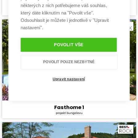
Mauna
některých z nich potřebujeme váš souhlas,
Cena stavby svépomocí:
4 440 000 Kč
projekt bungalovu
Cena projektu:
44 990 Kč
který dáte kliknutím na "Povolit vše".
Dispozice:
4+1
Odsouhlasit je můžete i jednotlivě v "Upravit
Užitná plocha:
151,2 m²
nastavení".
POVOLIT VŠE
POVOLIT POUZE NEZBYTNÉ
Upravit nastavení
Fasthome 1
Cena stavby svépomocí:
3 130 800 Kč
projekt bungalovu
Cena projektu:
40 990 Kč
Dispozice:
4+1
Užitná plocha:
101,9 m²