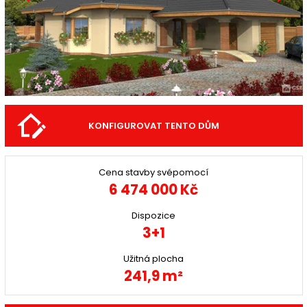
KONFIGUROVAT TENTO DŮM
Cena stavby svépomocí
6 474 000 Kč
Dispozice
3+1
Užitná plocha
241,9 m²