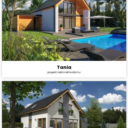
Tania
Cena stavby svépomocí:
4 428 000 Kč
projekt rodinného domu
Cena projektu:
36 990 Kč
Dispozice:
5+1
Užitná plocha:
180,34 m²