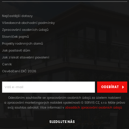
Nejčastější dotazy
Všeobecné obchodní podmínky
Zpracování osobních údajů
Slovníček pojmů
Projekty rodinných domů
Jak postavit dům
Jak získat stavební povolení
Ceník
Osvědčení DIČ 2026
ODEBÍRAT
Odesláním souhlasíte se zpracováním osobních údajů za účelem nabízení
a zpracování marketingových nabídek společnosti G SERVIS CZ, s.r.o. Máte právo
svůj souhlas odvolat. Více informací v
zásadách zpracování osobních údajů
SLEDUJTE NÁS