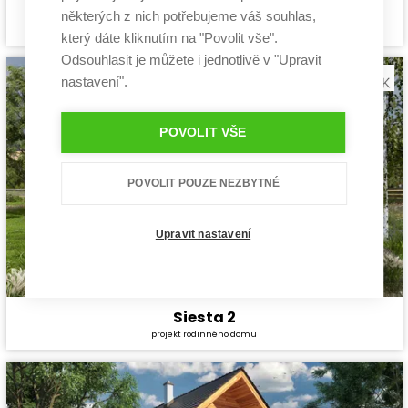
Pozitiv 2
některých z nich potřebujeme váš souhlas,
Cena stavby svépomocí:
3 549 600 Kč
projekt rodinného domu
Cena projektu:
40 990 Kč
který dáte kliknutím na "Povolit vše".
Dispozice:
5+1
Odsouhlasit je můžete i jednotlivě v "Upravit
Užitná plocha:
140 m²
nastavení".
POVOLIT VŠE
POVOLIT POUZE NEZBYTNÉ
Upravit nastavení
Siesta 2
Cena stavby svépomocí:
3 631 200 Kč
projekt rodinného domu
Cena projektu:
40 990 Kč
Dispozice:
5+1
Užitná plocha:
130,06 m²