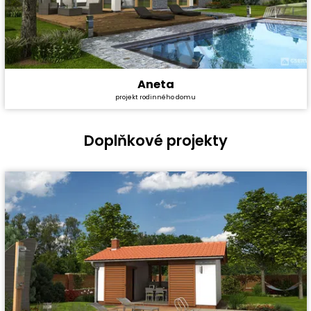
Aneta
Cena stavby svépomocí:
4 491 000 Kč
projekt rodinného domu
Cena projektu:
40 990 Kč
Dispozice:
5+1
Užitná plocha:
167,3 m²
Doplňkové projekty