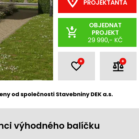
PROJEKTANTA
OBJEDNAT
PROJEKT
29 990,- KČ
+
+
eny od společnosti Stavebniny DEK a.s.
ámci výhodného balíčku