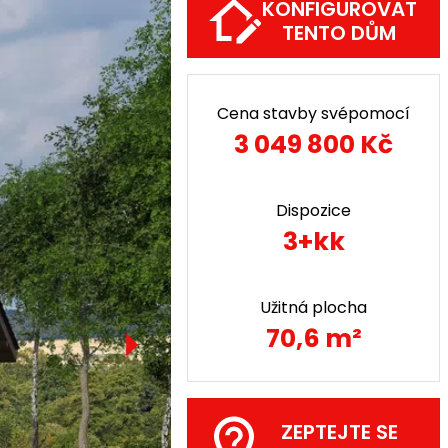
KONFIGUROVAT
TENTO DŮM
Cena stavby svépomocí
3 049 800 Kč
Dispozice
3+kk
Užitná plocha
70,6 m²
ZEPTEJTE SE