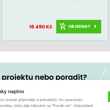
16 490 Kč
OBJEDNAT
projektu nebo poradit?
koliv
236 160 333
nky naplno
ení stránek příjemnější a jednodušší. Ke zpracování
ouhlas, který dáte kliknutím na "Povolit vše". Odsouhlasit