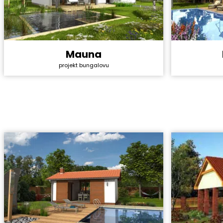
Mauna
Cena stavb
Cena stavby svépomocí:
4 440 000 Kč
projekt bungalovu
Cena proje
Cena projektu:
44 990 Kč
Dispozice:
Dispozice:
4+1
Užitná ploc
Užitná plocha:
151,2 m²