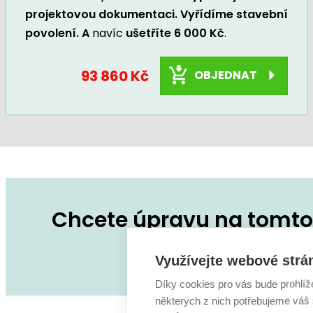
projektovou dokumentaci. Vyřídíme stavební
povolení. A
navíc
ušetříte 6 000 Kč
.
93 860 Kč
OBJEDNAT
Chcete úpravu na tomto 
Zeptejte se na co
Využívejte webové strá
Díky cookies pro vás bude prohlíž
některých z nich potřebujeme váš s