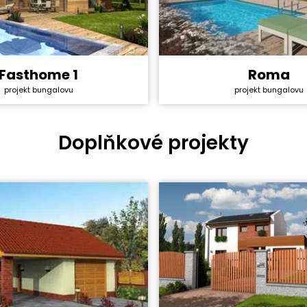
Fasthome 1
Roma
y svépomocí:
3 130 800 Kč
Cena stavby svépomocí:
projekt bungalovu
projekt bungalovu
ktu:
40 990 Kč
Cena projektu:
4+1
Dispozice:
ha:
101,9 m²
Užitná plocha:
Doplňkové projekty