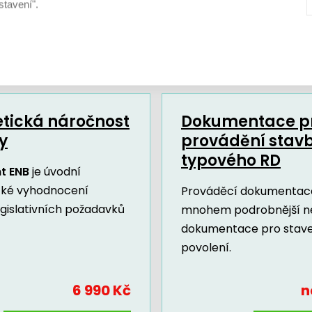
stavení".
Další dokumenty a služby
tická náročnost
Dokumentace p
y
provádění stav
typového RD
t ENB
je úvodní
cké vyhodnocení
Prováděcí dokumentace
egislativních požadavků
mnohem podrobnější n
dokumentace pro stav
povolení.
6 990 Kč
n