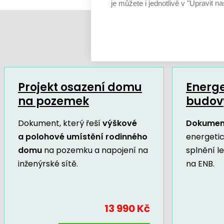
je můžete i jednotlivě v "Upravit na
Projekt osazení domu
Energe
na pozemek
budov
Dokument, který řeší
výškové
Dokumen
a polohové umístění rodinného
energeti
domu
na pozemku a napojení na
splnění l
inženýrské sítě.
na ENB.
13 990 Kč