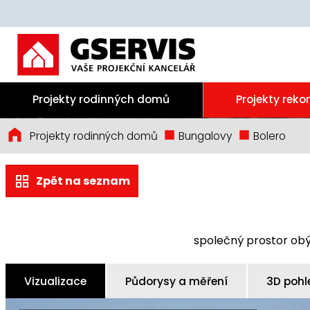
Projekty rodinných domů
Projekty reko
Projekty rodinných domů
Bungalovy
Bolero
Zpět na seznam
společný prostor obý
Vizualizace
Půdorysy a měření
3D pohl