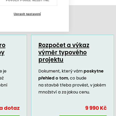
POVOLIT POUZE NEZBYTNÉ
Upravit nastavení
ro
Rozpočet a výkaz
by
výměr typového
projektu
 je
Dokument, který vám
poskytne
ež
přehled o tom
, co bude
ební
na stavbě třeba provést, v jakém
množství a za jakou cenu.
a dotaz
9 990 Kč