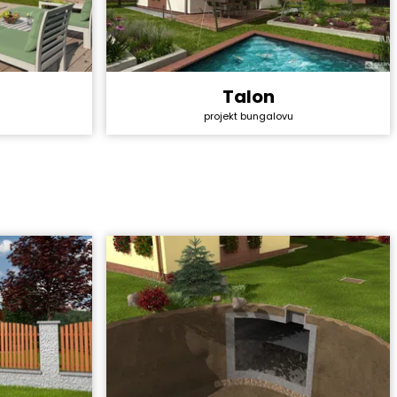
Talon
Cena stavby svépomocí:
2 319 600 Kč
4 528 800 Kč
projekt bungalovu
Cena projektu:
40 990 Kč
44 990 Kč
Dispozice:
4+1
5+1
Užitná plocha:
80,3 m²
147,8 m²