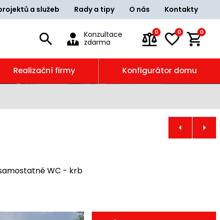
projektů a služeb
Rady a tipy
O nás
Kontakty
0
0
0
Konzultace
zdarma
Realizační firmy
Konfigurátor domu
- samostatné WC - krb