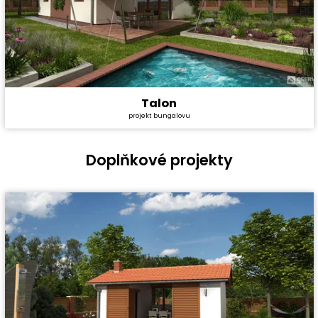
Talon
Cena stavby svépomocí:
2 319 600 Kč
projekt bungalovu
Cena projektu:
40 990 Kč
Dispozice:
4+1
Užitná plocha:
80,3 m²
Doplňkové projekty