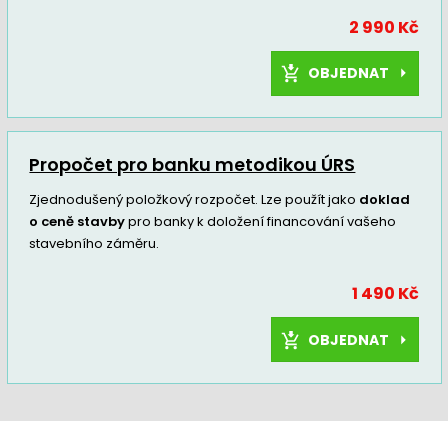
2 990 Kč
OBJEDNAT
Propočet pro banku metodikou ÚRS
Zjednodušený položkový rozpočet. Lze použít jako
doklad
o ceně stavby
pro banky k doložení financování vašeho
stavebního záměru.
1 490 Kč
OBJEDNAT