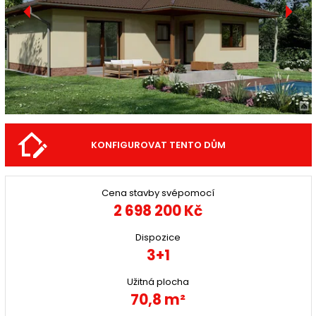
KONFIGUROVAT TENTO DŮM
Cena stavby svépomocí
2 698 200 Kč
Dispozice
3+1
Užitná plocha
70,8 m²