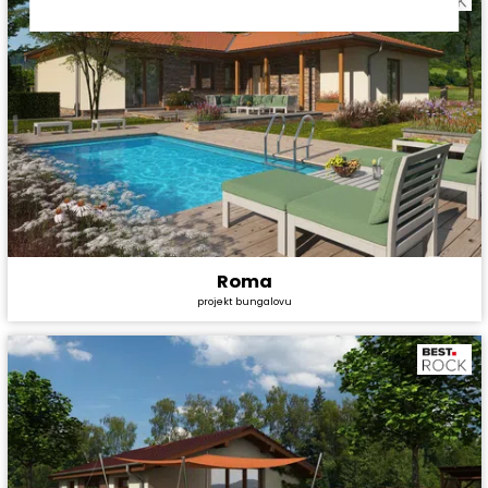
Roma
Cena stavby svépomocí:
4 528 800 Kč
projekt bungalovu
Cena projektu:
44 990 Kč
Dispozice:
5+1
Užitná plocha:
147,8 m²