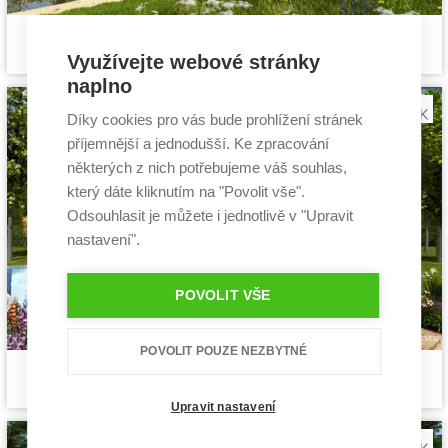
Mauna
Cena stavby svépomocí:
4 440 000 Kč
projekt bungalovu
Využívejte webové stránky
Cena projektu:
44 990 Kč
Dispozice:
4+1
naplno
Užitná plocha:
151,2 m²
Díky cookies pro vás bude prohlížení stránek
příjemnější a jednodušší. Ke zpracování
některých z nich potřebujeme váš souhlas,
který dáte kliknutím na "Povolit vše".
Odsouhlasit je můžete i jednotlivě v "Upravit
nastavení".
POVOLIT VŠE
POVOLIT POUZE NEZBYTNÉ
Fasthome 1
Cena stavby svépomocí:
3 130 800 Kč
projekt bungalovu
Cena projektu:
40 990 Kč
Upravit nastavení
Dispozice:
4+1
Užitná plocha:
101,9 m²