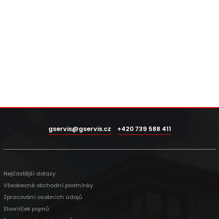
gservis@gservis.cz
+420 739 588 411
Nejčastější dotazy
Všeobecné obchodní podmínky
Zpracování osobních údajů
Slovníček pojmů