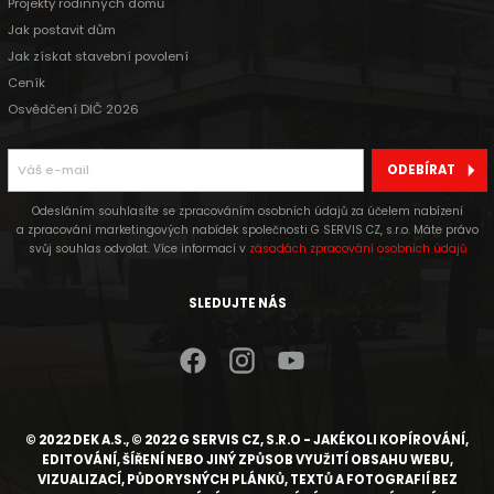
Projekty rodinných domů
Jak postavit dům
Jak získat stavební povolení
Ceník
Osvědčení DIČ 2026
ODEBÍRAT
Odesláním souhlasíte se zpracováním osobních údajů za účelem nabízení
a zpracování marketingových nabídek společnosti G SERVIS CZ, s.r.o. Máte právo
svůj souhlas odvolat. Více informací v
zásadách zpracování osobních údajů
SLEDUJTE NÁS
© 2022 DEK A.S., © 2022 G SERVIS CZ, S.R.O - JAKÉKOLI KOPÍROVÁNÍ,
EDITOVÁNÍ, ŠÍŘENÍ NEBO JINÝ ZPŮSOB VYUŽITÍ OBSAHU WEBU,
VIZUALIZACÍ, PŮDORYSNÝCH PLÁNKŮ, TEXTŮ A FOTOGRAFIÍ BEZ