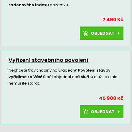
radonového indexu
pozemku.
7 490 Kč
OBJEDNAT
Vyřízení stavebního povolení
Nechcete trávit hodiny na úřadech?
Povolení stavby
vyřídíme za Vás!
Stačí objednat naši službu a už se o nic
nemusíte starat.
45 900 Kč
OBJEDNAT