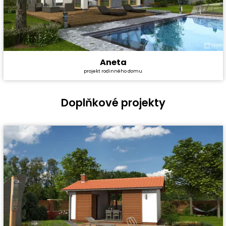
Aneta
Cena stavby svépomocí:
4 491 000 Kč
projekt rodinného domu
Cena projektu:
40 990 Kč
Dispozice:
5+1
Užitná plocha:
167,3 m²
Doplňkové projekty