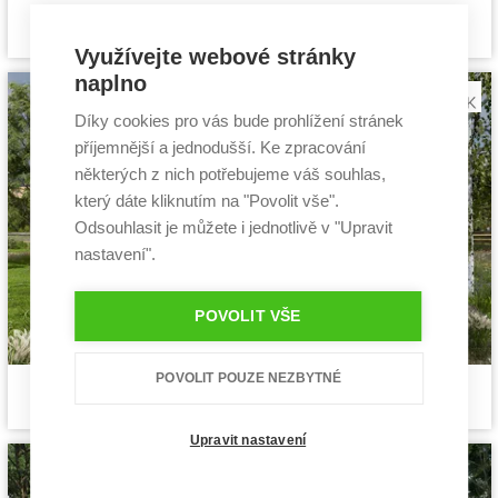
Pozitiv 2
Cena stavby svépomocí:
3 549 600 Kč
projekt rodinného domu
Cena projektu:
40 990 Kč
Využívejte webové stránky
Dispozice:
5+1
naplno
Užitná plocha:
140 m²
Díky cookies pro vás bude prohlížení stránek
příjemnější a jednodušší. Ke zpracování
některých z nich potřebujeme váš souhlas,
který dáte kliknutím na "Povolit vše".
Odsouhlasit je můžete i jednotlivě v "Upravit
nastavení".
POVOLIT VŠE
POVOLIT POUZE NEZBYTNÉ
Siesta 2
Cena stavby svépomocí:
3 631 200 Kč
projekt rodinného domu
Cena projektu:
40 990 Kč
Dispozice:
5+1
Upravit nastavení
Užitná plocha:
130,06 m²