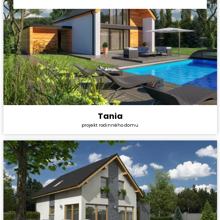
Tania
Cena stavby svépomocí:
4 428 000 Kč
projekt rodinného domu
Cena projektu:
36 990 Kč
Dispozice:
5+1
Užitná plocha:
180,34 m²