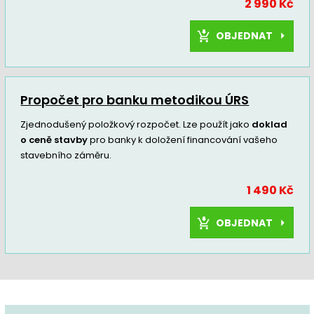
2 990 Kč
OBJEDNAT
Propočet pro banku metodikou ÚRS
Zjednodušený položkový rozpočet. Lze použít jako
doklad
o ceně stavby
pro banky k doložení financování vašeho
stavebního záměru.
1 490 Kč
OBJEDNAT