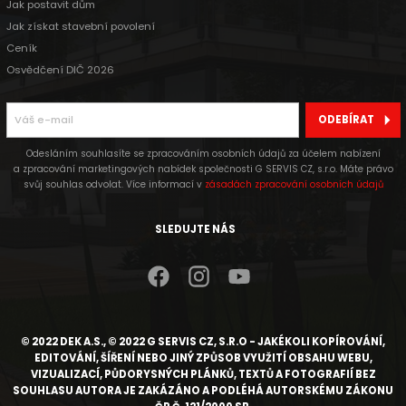
Jak postavit dům
Jak získat stavební povolení
Ceník
Osvědčení DIČ 2026
ODEBÍRAT
Odesláním souhlasíte se zpracováním osobních údajů za účelem nabízení
a zpracování marketingových nabídek společnosti G SERVIS CZ, s.r.o. Máte právo
svůj souhlas odvolat. Více informací v
zásadách zpracování osobních údajů
SLEDUJTE NÁS
© 2022 DEK A.S., © 2022 G SERVIS CZ, S.R.O - JAKÉKOLI KOPÍROVÁNÍ,
EDITOVÁNÍ, ŠÍŘENÍ NEBO JINÝ ZPŮSOB VYUŽITÍ OBSAHU WEBU,
VIZUALIZACÍ, PŮDORYSNÝCH PLÁNKŮ, TEXTŮ A FOTOGRAFIÍ BEZ
SOUHLASU AUTORA JE ZAKÁZÁNO A PODLÉHÁ AUTORSKÉMU ZÁKONU