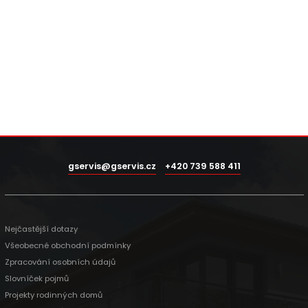
gservis@gservis.cz
+420 739 588 411
Nejčastější dotazy
Všeobecné obchodní podmínky
Zpracování osobních údajů
Slovníček pojmů
Projekty rodinných domů