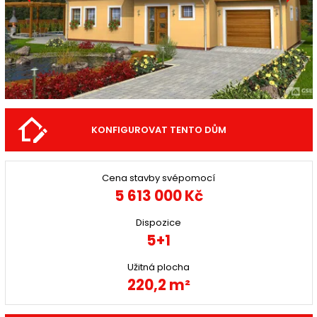
KONFIGUROVAT TENTO DŮM
Cena stavby svépomocí
5 613 000 Kč
Dispozice
5+1
Užitná plocha
220,2 m²