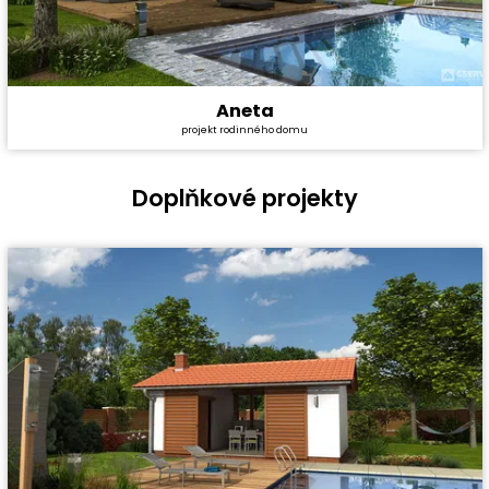
Aneta
Cena stavby svépomocí:
4 491 000 Kč
projekt rodinného domu
Cena projektu:
40 990 Kč
Dispozice:
5+1
Užitná plocha:
167,3 m²
Doplňkové projekty