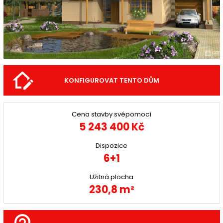
KONFIGUROVAT TENTO DŮM
Cena stavby svépomocí
5 243 400 Kč
Dispozice
6+1
Užitná plocha
230,8 m²