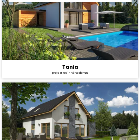
Tania
Cena stavby svépomocí:
4 428 000 Kč
projekt rodinného domu
Cena projektu:
36 990 Kč
Dispozice:
5+1
Užitná plocha:
180,34 m²