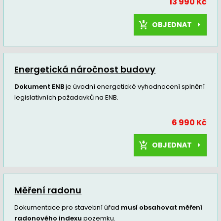
13 990 Kč
OBJEDNAT
Energetická náročnost budovy
Dokument ENB
je úvodní energetické vyhodnocení splnění
legislativních požadavků na ENB.
6 990 Kč
OBJEDNAT
Měření radonu
Dokumentace pro stavební úřad
musí obsahovat měření
radonového indexu
pozemku.