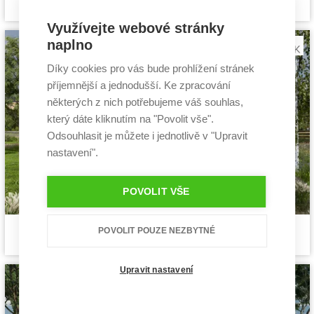
projekt rodinného domu
Cena projektu:
40 990 Kč
Dispozice:
5+1
Využívejte webové stránky
Užitná plocha:
140 m²
naplno
Díky cookies pro vás bude prohlížení stránek
příjemnější a jednodušší. Ke zpracování
některých z nich potřebujeme váš souhlas,
který dáte kliknutím na "Povolit vše".
Odsouhlasit je můžete i jednotlivě v "Upravit
nastavení".
POVOLIT VŠE
Siesta 2
POVOLIT POUZE NEZBYTNÉ
Cena stavby svépomocí:
3 631 200 Kč
projekt rodinného domu
Cena projektu:
40 990 Kč
Dispozice:
5+1
Upravit nastavení
Užitná plocha:
130,06 m²