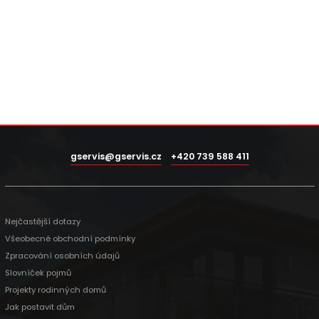
gservis@gservis.cz
+420 739 588 411
Nejčastější dotazy
Všeobecné obchodní podmínky
Zpracování osobních údajů
Slovníček pojmů
Projekty rodinných domů
Jak postavit dům