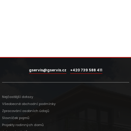
gservis@gservis.cz
+420 739 588 411
Nejčastější dotazy
Všeobecné obchodní podmínky
Zpracování osobních údajů
Slovníček pojmů
Projekty rodinných domů