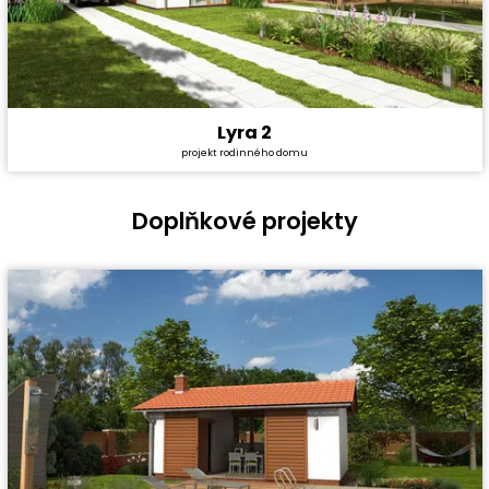
Lyra 2
Cena stavby svépomocí:
4 157 400 Kč
projekt rodinného domu
Cena projektu:
40 990 Kč
Dispozice:
5+1
Užitná plocha:
159,56 m²
Doplňkové projekty