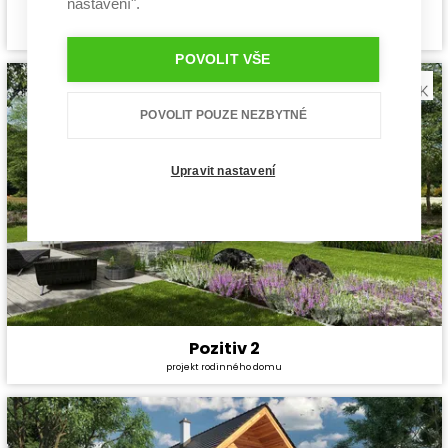
nastavení".
Siesta 2
Cena stavby svépomocí:
3 631 200 Kč
projekt rodinného domu
Cena projektu:
40 990 Kč
Dispozice:
5+1
POVOLIT VŠE
Užitná plocha:
130,06 m²
POVOLIT POUZE NEZBYTNÉ
Upravit nastavení
Pozitiv 2
Cena stavby svépomocí:
3 549 600 Kč
projekt rodinného domu
Cena projektu:
40 990 Kč
Dispozice:
5+1
Užitná plocha:
140 m²