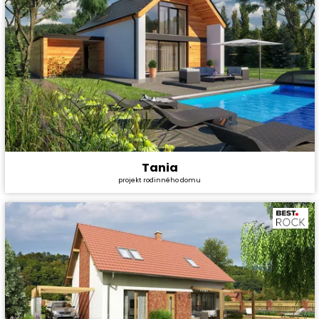
Tania
Cena stavby svépomocí:
4 428 000 Kč
projekt rodinného domu
Cena projektu:
36 990 Kč
Dispozice:
5+1
Užitná plocha:
180,34 m²