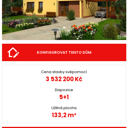
KONFIGUROVAT TENTO DŮM
Cena stavby svépomocí
3 532 200 Kč
Dispozice
5+1
Užitná plocha
133,2 m²