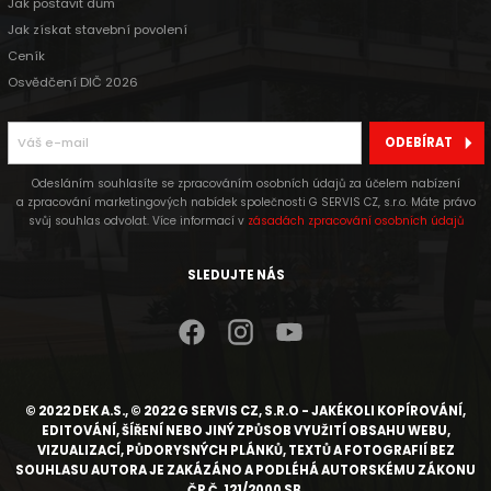
Jak postavit dům
Jak získat stavební povolení
Ceník
Osvědčení DIČ 2026
ODEBÍRAT
Odesláním souhlasíte se zpracováním osobních údajů za účelem nabízení
a zpracování marketingových nabídek společnosti G SERVIS CZ, s.r.o. Máte právo
svůj souhlas odvolat. Více informací v
zásadách zpracování osobních údajů
SLEDUJTE NÁS
© 2022 DEK A.S., © 2022 G SERVIS CZ, S.R.O - JAKÉKOLI KOPÍROVÁNÍ,
EDITOVÁNÍ, ŠÍŘENÍ NEBO JINÝ ZPŮSOB VYUŽITÍ OBSAHU WEBU,
VIZUALIZACÍ, PŮDORYSNÝCH PLÁNKŮ, TEXTŮ A FOTOGRAFIÍ BEZ
SOUHLASU AUTORA JE ZAKÁZÁNO A PODLÉHÁ AUTORSKÉMU ZÁKONU
ČR Č. 121/2000 SB.