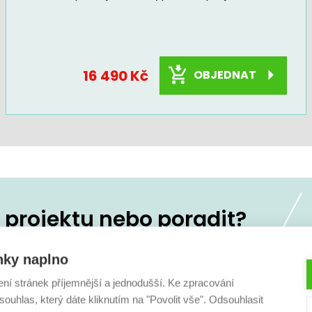
16 490 Kč
OBJEDNAT
projektu nebo poradit?
koliv
236 160 333
nky naplno
ení stránek příjemnější a jednodušší. Ke zpracování
ouhlas, který dáte kliknutím na "Povolit vše". Odsouhlasit