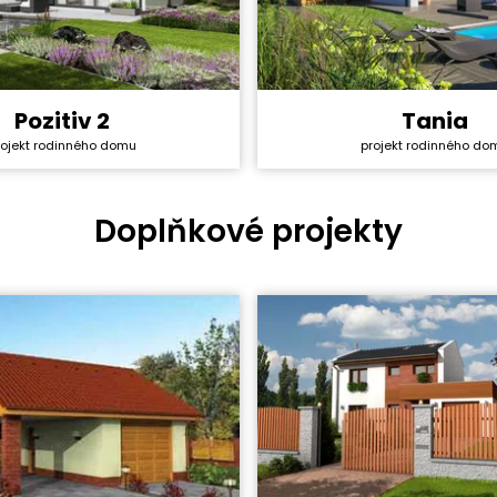
Pozitiv 2
Tania
y svépomocí:
3 549 600 Kč
Cena stavby svépomocí:
rojekt rodinného domu
projekt rodinného do
ktu:
40 990 Kč
Cena projektu:
5+1
Dispozice:
ha:
140 m²
Užitná plocha:
Doplňkové projekty