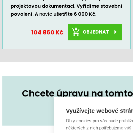
projektovou dokumentaci. Vyřídíme stavební
povolení. A
navíc
ušetříte 6 000 Kč
.
104 860 Kč
OBJEDNAT
Chcete úpravu na tomto 
Zeptejte se na co
Využívejte webové strá
Díky cookies pro vás bude prohlíž
některých z nich potřebujeme váš s