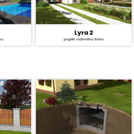
Lyra 2
4 428 000 Kč
Cena stavby svépomocí:
4 157 400 Kč
mu
projekt rodinného domu
36 990 Kč
Cena projektu:
40 990 Kč
5+1
Dispozice:
5+1
180,34 m²
Užitná plocha:
159,56 m²