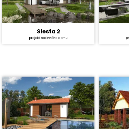
Siesta 2
Cena stavby svépomocí:
3 631 200 Kč
Cena stavb
projekt rodinného domu
p
Cena projektu:
40 990 Kč
Cena proje
Dispozice:
5+1
Dispozice:
Užitná plocha:
130,06 m²
Užitná ploc