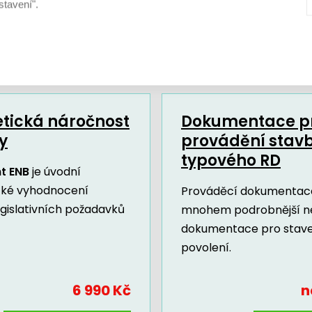
stavení".
Další dokumenty a služby
tická náročnost
Dokumentace p
y
provádění stav
typového RD
t ENB
je úvodní
cké vyhodnocení
Prováděcí dokumentace
egislativních požadavků
mnohem podrobnější n
dokumentace pro stav
povolení.
6 990 Kč
n