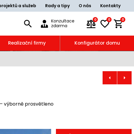
projektů a služeb
Rady a tipy
O nás
Kontakty
0
0
0
Konzultace
zdarma
Realizační firmy
Konfigurátor domu
 – výborně prosvětleno