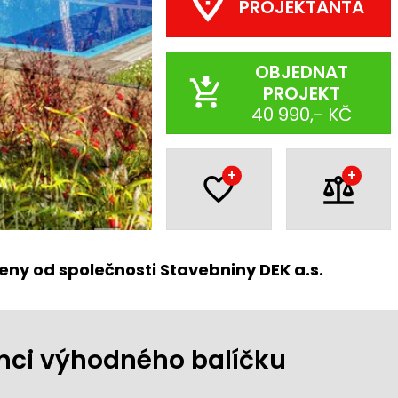
PROJEKTANTA
OBJEDNAT
PROJEKT
40 990,- KČ
+
+
eny od společnosti Stavebniny DEK a.s.
ámci výhodného balíčku