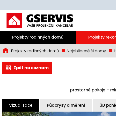
Projekty rodinných domů
Projekty reko
Projekty rodinných domů
Nejoblíbenější domy
L
Zpět na seznam
prostorné pokoje – mi
Vizualizace
Půdorysy a měření
3D pohl