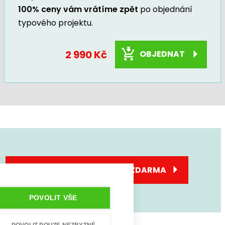
100% ceny vám vrátíme zpět
po objednání
typového projektu.
2 990 Kč
OBJEDNAT
SJEDNEJTE SI KONZULTACI ZDARMA
POVOLIT VŠE