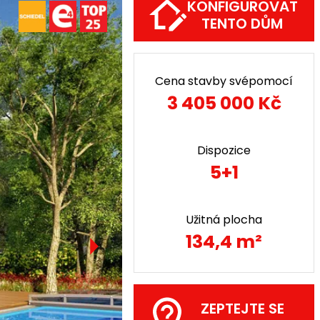
KONFIGUROVAT
TENTO DŮM
Cena stavby svépomocí
3 405 000 Kč
Dispozice
5+1
Užitná plocha
134,4 m²
ZEPTEJTE SE