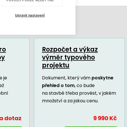
POVOLIT POUZE NEZBYTNÉ
Upravit nastavení
ro
Rozpočet a výkaz
by
výměr typového
projektu
 je
Dokument, který vám
poskytne
ež
přehled o tom
, co bude
ební
na stavbě třeba provést, v jakém
množství a za jakou cenu.
a dotaz
9 990 Kč