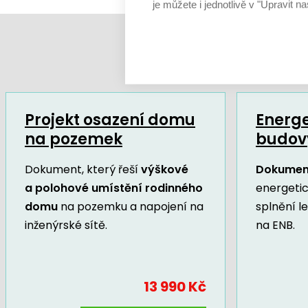
je můžete i jednotlivě v "Upravit na
Projekt osazení domu
Energe
na pozemek
budov
Dokument, který řeší
výškové
Dokumen
a polohové umístění rodinného
energeti
domu
na pozemku a napojení na
splnění l
inženýrské sítě.
na ENB.
13 990 Kč