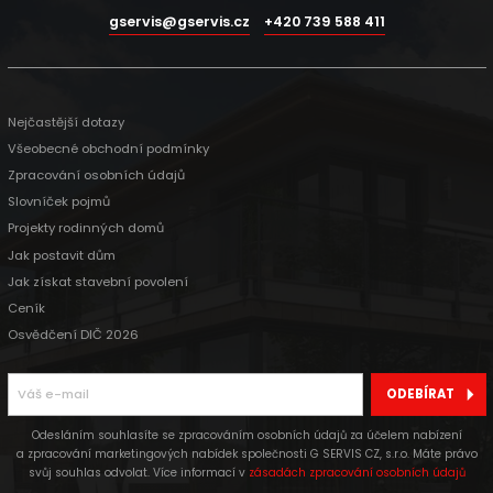
gservis@gservis.cz
+420 739 588 411
Nejčastější dotazy
Všeobecné obchodní podmínky
Zpracování osobních údajů
Slovníček pojmů
Projekty rodinných domů
Jak postavit dům
Jak získat stavební povolení
Ceník
Osvědčení DIČ 2026
ODEBÍRAT
Odesláním souhlasíte se zpracováním osobních údajů za účelem nabízení
a zpracování marketingových nabídek společnosti G SERVIS CZ, s.r.o. Máte právo
svůj souhlas odvolat. Více informací v
zásadách zpracování osobních údajů