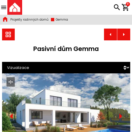
0
Projekty rodinných domů
Gemma
Pasivní dům Gemma