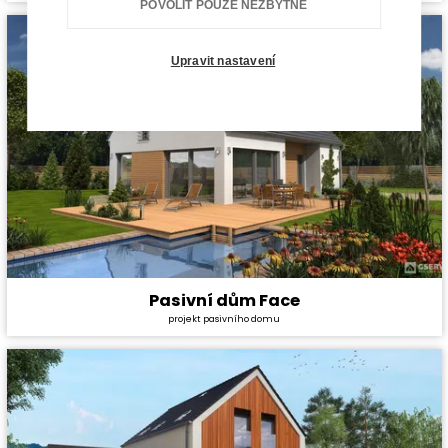
POVOLIT POUZE NEZBYTNÉ
Dispozice:
5+1
Užitná plocha:
140 m²
Upravit nastavení
Pasivní dům Face
Cena stavby svépomocí:
4 303 800 Kč
projekt pasivního domu
Cena projektu:
134 000 Kč
Dispozice:
5+1
Užitná plocha:
157,7 m²