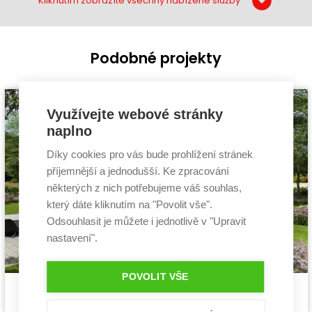
Kliknutím zobrazíte všechny nabízené služby
Podobné projekty
Využívejte webové stránky
naplno
Díky cookies pro vás bude prohlížení stránek
příjemnější a jednodušší. Ke zpracování
některých z nich potřebujeme váš souhlas,
který dáte kliknutím na "Povolit vše".
Odsouhlasit je můžete i jednotlivě v "Upravit
nastavení".
POVOLIT VŠE
Pasivní dům Pozitiv 2
Cena stavby svépomocí:
3 899 400 Kč
projekt pasivního domu
Cena projektu:
134 000 Kč