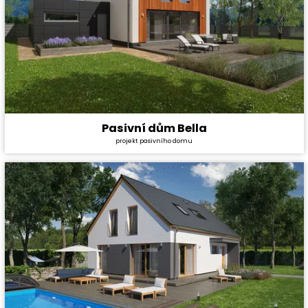
Pasivní dům Bella
Cena stavby svépomocí:
6 096 600 Kč
projekt pasivního domu
Cena projektu:
134 000 Kč
Dispozice:
5+1
Užitná plocha:
184,4 m²