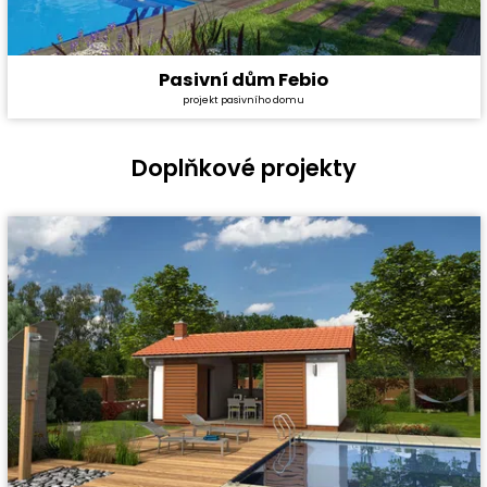
Pasivní dům Febio
Cena stavby svépomocí:
5 028 000 Kč
projekt pasivního domu
Cena projektu:
134 000 Kč
Dispozice:
6+1
Užitná plocha:
155,6 m²
Doplňkové projekty