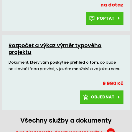
na dotaz
POPTAT
Rozpočet a výkaz výměr typového
projektu
Dokument, který vám
poskytne přehled o tom
, co bude
na stavbě třeba provést, v jakém množství a za jakou cenu.
9 990 Kč
OBJEDNAT
Všechny služby a dokumenty