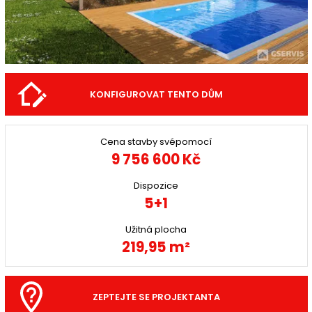
KONFIGUROVAT TENTO DŮM
Cena stavby svépomocí
9 756 600 Kč
Dispozice
5+1
Užitná plocha
219,95 m²
ZEPTEJTE SE PROJEKTANTA