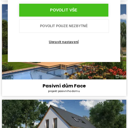
Dispozice:
5+1
Užitná plocha:
140 m²
POVOLIT VŠE
POVOLIT POUZE NEZBYTNÉ
Upravit nastavení
Pasivní dům Face
Cena stavby svépomocí:
4 303 800 Kč
projekt pasivního domu
Cena projektu:
134 000 Kč
Dispozice:
5+1
Užitná plocha:
157,7 m²