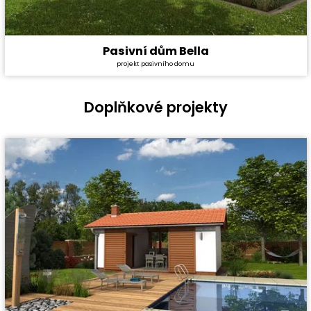
Pasivní dům Bella
Cena stavby svépomocí:
6 096 600 Kč
projekt pasivního domu
Cena projektu:
134 000 Kč
Dispozice:
5+1
Užitná plocha:
184,4 m²
Doplňkové projekty