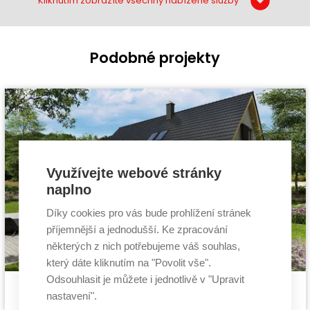
Kliknutím zobrazíte všechny nabízené služby
Podobné projekty
Využívejte webové stránky
naplno
Díky cookies pro vás bude prohlížení stránek
příjemnější a jednodušší. Ke zpracování
některých z nich potřebujeme váš souhlas,
který dáte kliknutím na "Povolit vše".
Odsouhlasit je můžete i jednotlivě v "Upravit
Pasivní dům Pozitiv 2
Cena stavby svépomocí:
3 899 400 Kč
nastavení".
projekt pasivního domu
Cena projektu:
134 000 Kč