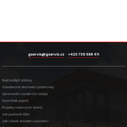
gservis@gservis.cz
+420 739 588 411
Nejčastější dotazy
Všeobecné obchodní podmínky
Zpracování osobních údajů
Slovníček pojmů
Projekty rodinných domů
Jak postavit dům
Jak získat stavební povolení