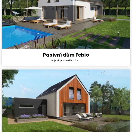
Pasivní dům Febio
Cena stavby svépomocí:
5 028 000 Kč
projekt pasivního domu
Cena projektu:
134 000 Kč
Dispozice:
6+1
Užitná plocha:
155,6 m²