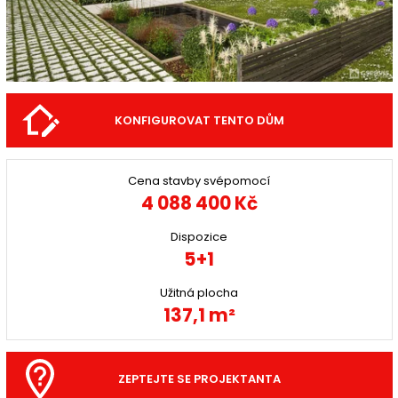
KONFIGUROVAT TENTO DŮM
Cena stavby svépomocí
4 088 400 Kč
Dispozice
5+1
Užitná plocha
137,1 m²
ZEPTEJTE SE PROJEKTANTA