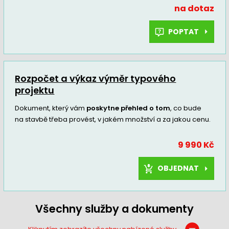
na dotaz
POPTAT
Rozpočet a výkaz výměr typového
projektu
Dokument, který vám
poskytne přehled o tom
, co bude
na stavbě třeba provést, v jakém množství a za jakou cenu.
9 990 Kč
OBJEDNAT
Všechny služby a dokumenty