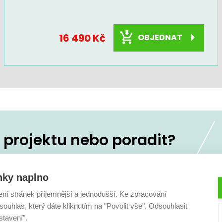
16 490 Kč
OBJEDNAT
projektu nebo poradit?
koliv
236 160 333
nky naplno
ení stránek příjemnější a jednodušší. Ke zpracování
ouhlas, který dáte kliknutím na "Povolit vše". Odsouhlasit
stavení".