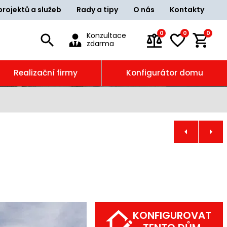
projektů a služeb
Rady a tipy
O nás
Kontakty
0
0
0
Konzultace
zdarma
Realizační firmy
Konfigurátor domu
KONFIGUROVAT