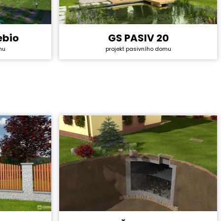
ebio
GS PASIV 20
5 028 000 Kč
Cena stavby svépomocí:
4 958 400 Kč
mu
projekt pasivního domu
134 000 Kč
Cena projektu:
149 000 Kč
6+1
Dispozice:
4+1
155,6 m²
Užitná plocha:
157,9 m²