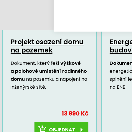
Projekt osazení domu
Energe
na pozemek
budov
Dokument, který řeší
výškové
Dokumen
a polohové umístění rodinného
energeti
domu
na pozemku a napojení na
splnění l
inženýrské sítě.
na ENB.
13 990 Kč
OBJEDNAT