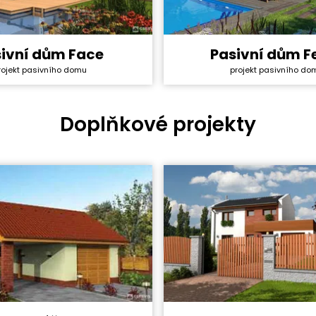
ivní dům Face
Pasivní dům F
y svépomocí:
4 303 800 Kč
Cena stavby svépomocí:
projekt pasivního do
rojekt pasivního domu
ktu:
134 000 Kč
Cena projektu:
5+1
Dispozice:
ha:
157,7 m²
Užitná plocha:
Doplňkové projekty