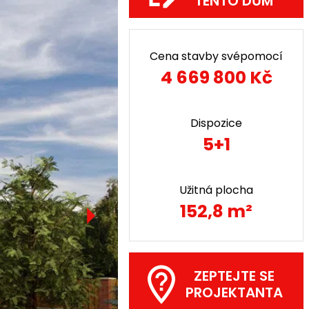
TENTO DŮM
Cena stavby svépomocí
4 669 800 Kč
Dispozice
5+1
Užitná plocha
152,8 m²
ZEPTEJTE SE
PROJEKTANTA