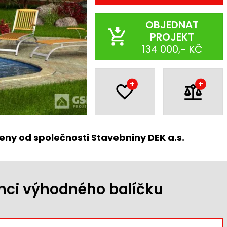
OBJEDNAT
PROJEKT
134 000,- KČ
+
+
eny od společnosti Stavebniny DEK a.s.
ámci výhodného balíčku