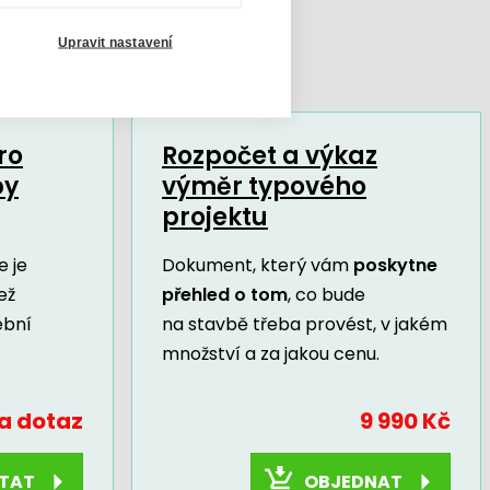
Upravit nastavení
ro
Rozpočet a výkaz
by
výměr typového
projektu
 je
Dokument, který vám
poskytne
ež
přehled o tom
, co bude
ební
na stavbě třeba provést, v jakém
množství a za jakou cenu.
a dotaz
9 990 Kč
OBJEDNAT
TAT