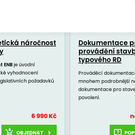
Další dokumenty a služby
tická náročnost
Dokumentace p
y
provádění stav
typového RD
t ENB
je úvodní
cké vyhodnocení
Prováděcí dokumentace
egislativních požadavků
mnohem podrobnější n
dokumentace pro stav
povolení.
6 990 Kč
n
OBJEDNAT
POP