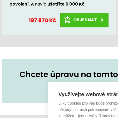
povolení. A
navíc
ušetříte 6 000 Kč
.
197 870 Kč
OBJEDNAT
Chcete úpravu na tomto 
Zeptejte se na co
Využívejte webové strá
Díky cookies pro vás bude prohlíž
některých z nich potřebujeme váš s
je můžete i jednotlivě v "Upravit na