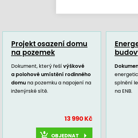
Projekt osazení domu
Energe
na pozemek
budov
Dokument, který řeší
výškové
Dokumen
a polohové umístění rodinného
energeti
domu
na pozemku a napojení na
splnění l
inženýrské sítě.
na ENB.
13 990 Kč
OBJEDNAT