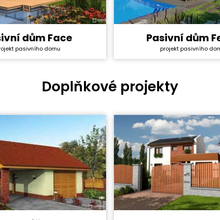
ivní dům Face
Pasivní dům F
y svépomocí:
4 303 800 Kč
Cena stavby svépomocí:
projekt pasivního do
rojekt pasivního domu
ktu:
134 000 Kč
Cena projektu:
5+1
Dispozice:
ha:
157,7 m²
Užitná plocha:
Doplňkové projekty