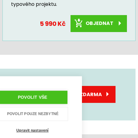
typového projektu.
5 990 Kč
OBJEDNAT
SJEDNEJTE SI KONZULTACI ZDARMA
POVOLIT VŠE
POVOLIT POUZE NEZBYTNÉ
Upravit nastavení