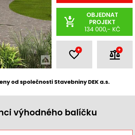
OBJEDNAT
PROJEKT
134 000,- KČ
+
+
eny od společnosti Stavebniny DEK a.s.
ámci výhodného balíčku