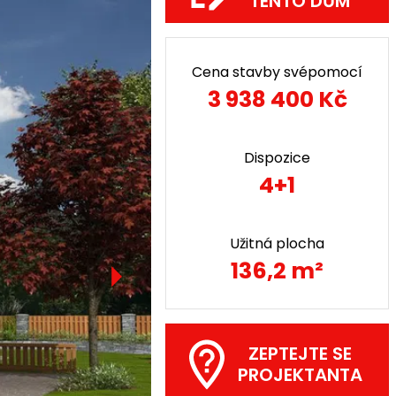
TENTO DŮM
Cena stavby svépomocí
3 938 400 Kč
Dispozice
4+1
Užitná plocha
136,2 m²
ZEPTEJTE SE
PROJEKTANTA