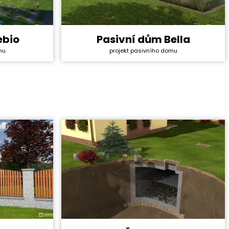
ebio
Pasivní dům Bella
5 028 000 Kč
Cena stavby svépomocí:
6 096 600 Kč
mu
projekt pasivního domu
134 000 Kč
Cena projektu:
134 000 Kč
6+1
Dispozice:
5+1
155,6 m²
Užitná plocha:
184,4 m²