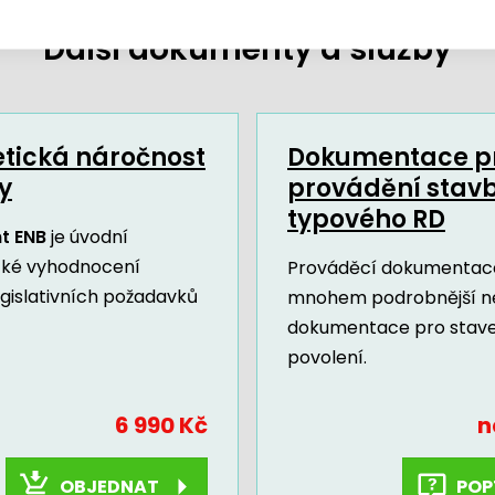
Další dokumenty a služby
tická náročnost
Dokumentace p
y
provádění stav
typového RD
t ENB
je úvodní
cké vyhodnocení
Prováděcí dokumentace
egislativních požadavků
mnohem podrobnější n
dokumentace pro stav
povolení.
6 990 Kč
n
OBJEDNAT
POP