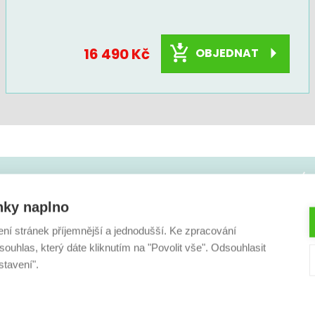
16 490 Kč
OBJEDNAT
projektu nebo poradit?
nky naplno
koliv
236 160 333
ení stránek příjemnější a jednodušší. Ke zpracování
ouhlas, který dáte kliknutím na "Povolit vše". Odsouhlasit
stavení".