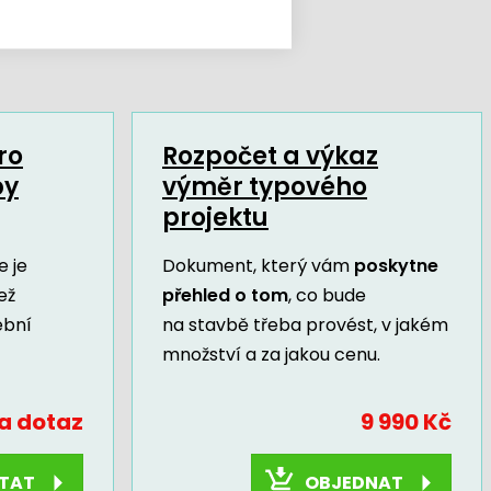
ro
Rozpočet a výkaz
by
výměr typového
projektu
 je
Dokument, který vám
poskytne
ež
přehled o tom
, co bude
ební
na stavbě třeba provést, v jakém
množství a za jakou cenu.
a dotaz
9 990 Kč
OBJEDNAT
TAT