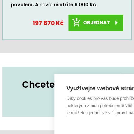
povolení. A
navíc
ušetříte 6 000 Kč
.
197 870 Kč
OBJEDNAT
Chcete úpravu na tomto 
Využívejte webové strá
Zeptejte se na co
Díky cookies pro vás bude prohlíž
některých z nich potřebujeme váš s
je můžete i jednotlivě v "Upravit na