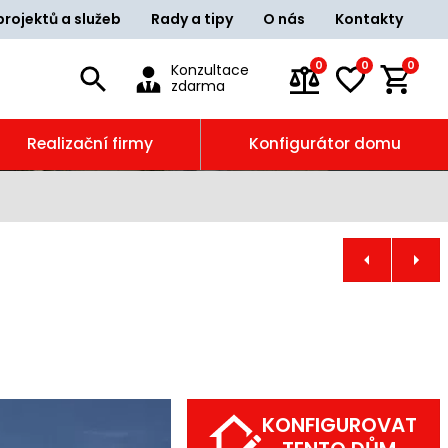
projektů a služeb
Rady a tipy
O nás
Kontakty
0
0
0
Konzultace
zdarma
Realizační firmy
Konfigurátor domu
KONFIGUROVAT