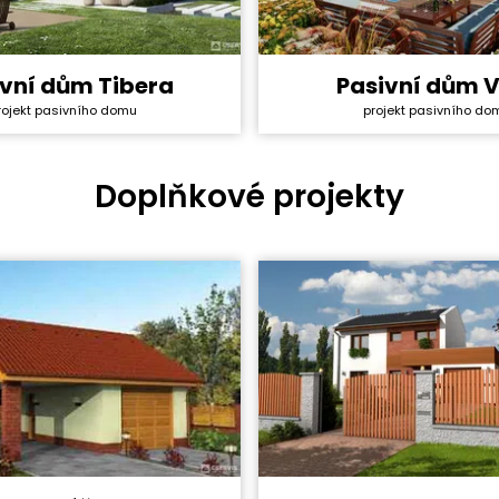
ivní dům Tibera
Pasivní dům 
y svépomocí:
3 920 400 Kč
Cena stavby svépomocí:
projekt pasivního do
rojekt pasivního domu
ktu:
134 000 Kč
Cena projektu:
4+1
Dispozice:
ha:
100,4 m²
Užitná plocha:
Doplňkové projekty