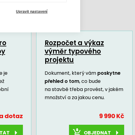
Upravit nastavení
ro
Rozpočet a výkaz
by
výměr typového
projektu
 je
Dokument, který vám
poskytne
ež
přehled o tom
, co bude
ební
na stavbě třeba provést, v jakém
množství a za jakou cenu.
a dotaz
9 990 Kč
OBJEDNAT
TAT