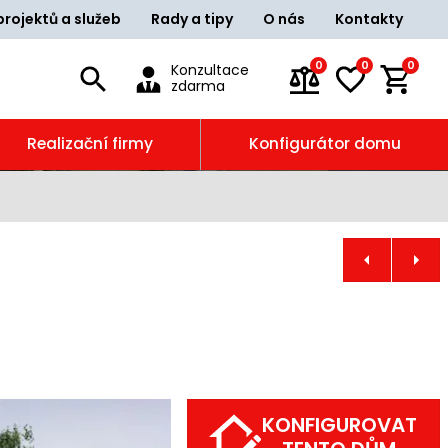
projektů a služeb
Rady a tipy
O nás
Kontakty
0
0
0
Konzultace
zdarma
Realizační firmy
Konfigurátor domu
KONFIGUROVAT