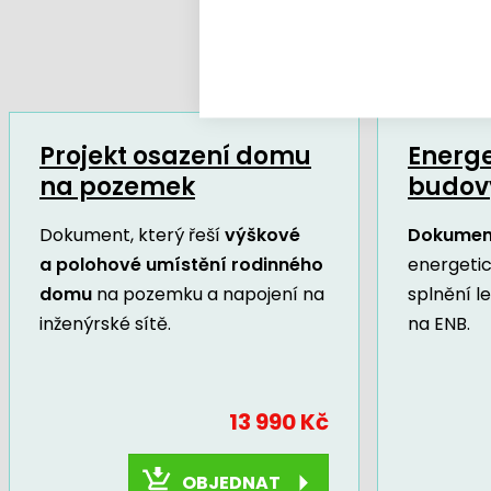
Projekt osazení domu
Energe
na pozemek
budov
Dokument, který řeší
výškové
Dokumen
a polohové umístění rodinného
energeti
domu
na pozemku a napojení na
splnění l
inženýrské sítě.
na ENB.
13 990 Kč
OBJEDNAT