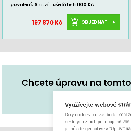
povolení. A
navíc
ušetříte 6 000 Kč
.
197 870 Kč
OBJEDNAT
Chcete úpravu na tomto 
Zeptejte se na co
Využívejte webové strá
Díky cookies pro vás bude prohlíž
některých z nich potřebujeme váš s
je můžete i jednotlivě v "Upravit na