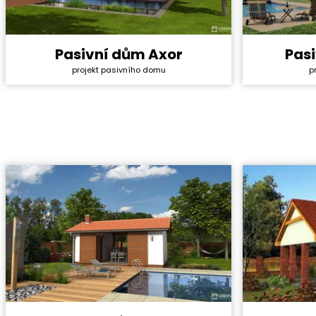
Pasivní dům Axor
Pas
Cena stavby svépomocí:
2 814 600 Kč
Cena stavb
projekt pasivního domu
p
Cena projektu:
134 000 Kč
Cena proje
Dispozice:
3+1
Dispozice:
Užitná plocha:
70,5 m²
Užitná ploc