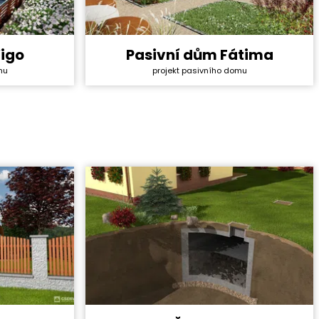
Vigo
Pasivní dům Fátima
4 043 400 Kč
Cena stavby svépomocí:
4 009 800 Kč
mu
projekt pasivního domu
134 000 Kč
Cena projektu:
134 000 Kč
4+kk
Dispozice:
3+1
97,2 m²
Užitná plocha:
96,7 m²