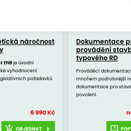
Další dokumenty a služby
tická náročnost
Dokumentace p
y
provádění stav
typového RD
t ENB
je úvodní
cké vyhodnocení
Prováděcí dokumentace
egislativních požadavků
mnohem podrobnější n
dokumentace pro stav
povolení.
6 990 Kč
n
OBJEDNAT
POP