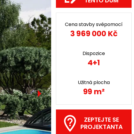
TENTO DŮM
Cena stavby svépomocí
3 969 000 Kč
Dispozice
4+1
Užitná plocha
99 m²
ZEPTEJTE SE
PROJEKTANTA