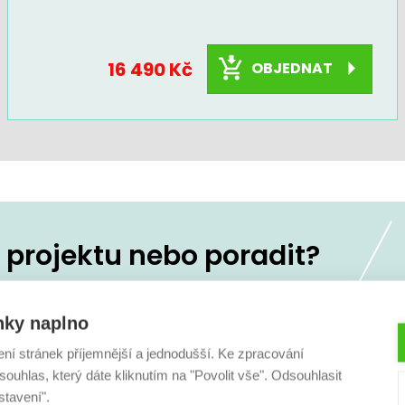
16 490 Kč
OBJEDNAT
projektu nebo poradit?
koliv
236 160 333
nky naplno
ení stránek příjemnější a jednodušší. Ke zpracování
ouhlas, který dáte kliknutím na "Povolit vše". Odsouhlasit
stavení".