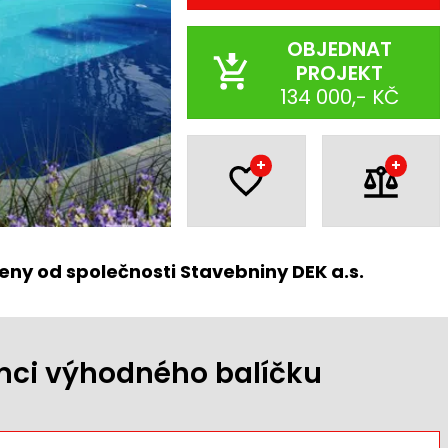
OBJEDNAT
PROJEKT
134 000,- KČ
+
+
eny od společnosti Stavebniny DEK a.s.
ámci výhodného balíčku