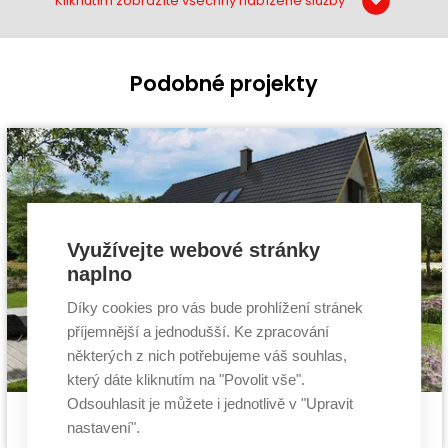
Kliknutím zobrazíte všechny nabízené služby
Podobné projekty
Využívejte webové stránky
naplno
Díky cookies pro vás bude prohlížení stránek
příjemnější a jednodušší. Ke zpracování
některých z nich potřebujeme váš souhlas,
který dáte kliknutím na "Povolit vše".
Odsouhlasit je můžete i jednotlivě v "Upravit
Pasivní dům Pozitiv 2
Cena stavby svépomocí:
3 899 400 Kč
nastavení".
projekt pasivního domu
Cena projektu:
134 000 Kč