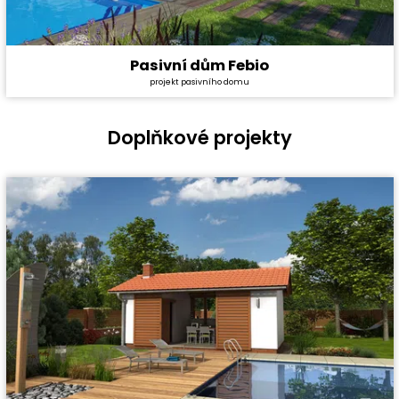
Pasivní dům Febio
Cena stavby svépomocí:
5 028 000 Kč
projekt pasivního domu
Cena projektu:
134 000 Kč
Dispozice:
6+1
Užitná plocha:
155,6 m²
Doplňkové projekty