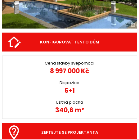
KONFIGUROVAT TENTO DŮM
Cena stavby svépomocí
8 997 000 Kč
Dispozice
6+1
Užitná plocha
340,6 m²
ZEPTEJTE SE PROJEKTANTA