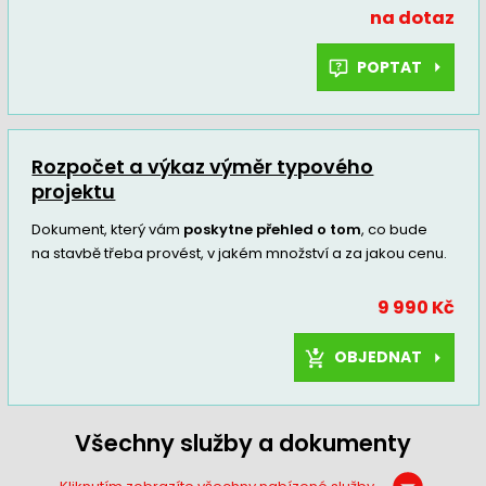
na dotaz
POPTAT
Rozpočet a výkaz výměr typového
projektu
Dokument, který vám
poskytne přehled o tom
, co bude
na stavbě třeba provést, v jakém množství a za jakou cenu.
9 990 Kč
OBJEDNAT
Všechny služby a dokumenty