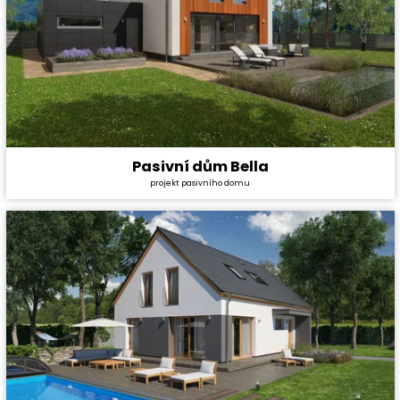
Pasivní dům Bella
Cena stavby svépomocí:
6 096 600 Kč
projekt pasivního domu
Cena projektu:
134 000 Kč
Dispozice:
5+1
Užitná plocha:
184,4 m²