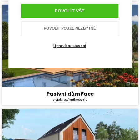
Dispozice:
5+1
Užitná plocha:
140 m²
POVOLIT VŠE
POVOLIT POUZE NEZBYTNÉ
Upravit nastavení
Pasivní dům Face
Cena stavby svépomocí:
4 303 800 Kč
projekt pasivního domu
Cena projektu:
134 000 Kč
Dispozice:
5+1
Užitná plocha:
157,7 m²