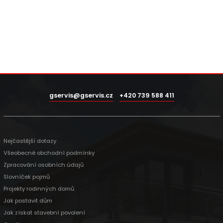
gservis@gservis.cz
+420 739 588 411
Nejčastější dotazy
Všeobecné obchodní podmínky
Zpracování osobních údajů
Slovníček pojmů
Projekty rodinných domů
Jak postavit dům
Jak získat stavební povolení