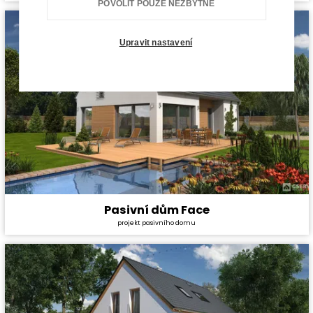
POVOLIT POUZE NEZBYTNÉ
Dispozice:
5+1
Užitná plocha:
140 m²
Upravit nastavení
Pasivní dům Face
Cena stavby svépomocí:
4 303 800 Kč
projekt pasivního domu
Cena projektu:
134 000 Kč
Dispozice:
5+1
Užitná plocha:
157,7 m²