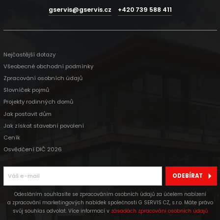
gservis@gservis.cz
+420 739 588 411
Nejčastější dotazy
Všeobecné obchodní podmínky
Zpracování osobních údajů
Slovníček pojmů
Projekty rodinných domů
Jak postavit dům
Jak získat stavební povolení
Ceník
Osvědčení DIČ 2026
ODEBÍRAT
Odesláním souhlasíte se zpracováním osobních údajů za účelem nabízení
a zpracování marketingových nabídek společnosti G SERVIS CZ, s.r.o. Máte právo
svůj souhlas odvolat. Více informací v
zásadách zpracování osobních údajů