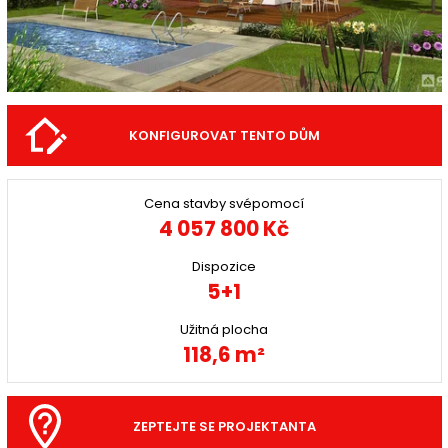
KONFIGUROVAT TENTO DŮM
Cena stavby svépomocí
4 057 800 Kč
Dispozice
5+1
Užitná plocha
118,6 m²
ZEPTEJTE SE PROJEKTANTA