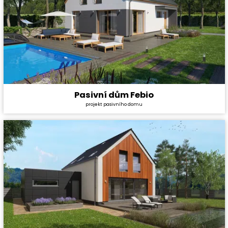
Pasivní dům Febio
Cena stavby svépomocí:
5 028 000 Kč
projekt pasivního domu
Cena projektu:
134 000 Kč
Dispozice:
6+1
Užitná plocha:
155,6 m²