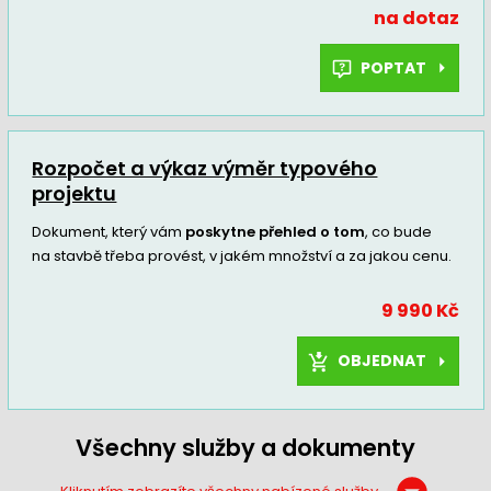
na dotaz
POPTAT
Rozpočet a výkaz výměr typového
projektu
Dokument, který vám
poskytne přehled o tom
, co bude
na stavbě třeba provést, v jakém množství a za jakou cenu.
9 990 Kč
OBJEDNAT
Všechny služby a dokumenty