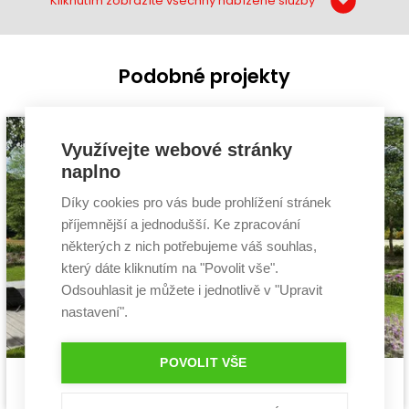
Kliknutím zobrazíte všechny nabízené služby
Podobné projekty
Využívejte webové stránky
naplno
Díky cookies pro vás bude prohlížení stránek
příjemnější a jednodušší. Ke zpracování
některých z nich potřebujeme váš souhlas,
který dáte kliknutím na "Povolit vše".
Odsouhlasit je můžete i jednotlivě v "Upravit
nastavení".
POVOLIT VŠE
Pasivní dům Pozitiv 2
Cena stavby svépomocí:
3 899 400 Kč
projekt pasivního domu
Cena projektu:
134 000 Kč