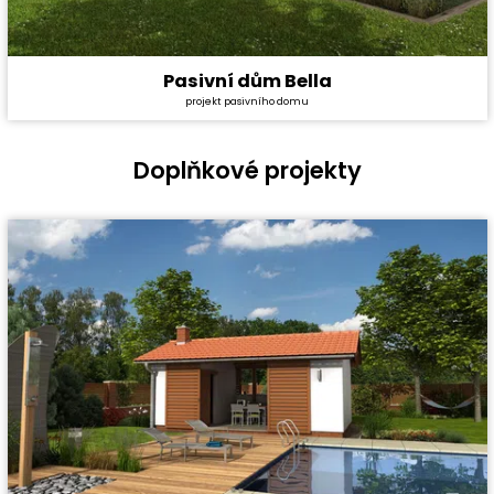
Pasivní dům Bella
Cena stavby svépomocí:
6 096 600 Kč
projekt pasivního domu
Cena projektu:
134 000 Kč
Dispozice:
5+1
Užitná plocha:
184,4 m²
Doplňkové projekty