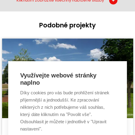
Kliknutím zobrazíte všechny nabízené služby
Podobné projekty
Využívejte webové stránky
naplno
Díky cookies pro vás bude prohlížení stránek
příjemnější a jednodušší. Ke zpracování
některých z nich potřebujeme váš souhlas,
který dáte kliknutím na "Povolit vše".
Odsouhlasit je můžete i jednotlivě v "Upravit
Pasivní dům Axor
Cena stavby svépomocí:
2 814 600 Kč
nastavení".
projekt pasivního domu
Cena projektu:
134 000 Kč