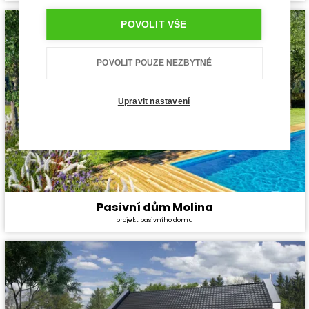
Dispozice:
3+1
Užitná plocha:
70,5 m²
POVOLIT VŠE
POVOLIT POUZE NEZBYTNÉ
Upravit nastavení
Pasivní dům Molina
Cena stavby svépomocí:
7 453 800 Kč
projekt pasivního domu
Cena projektu:
134 000 Kč
Dispozice:
5+1
Užitná plocha:
217,4 m²