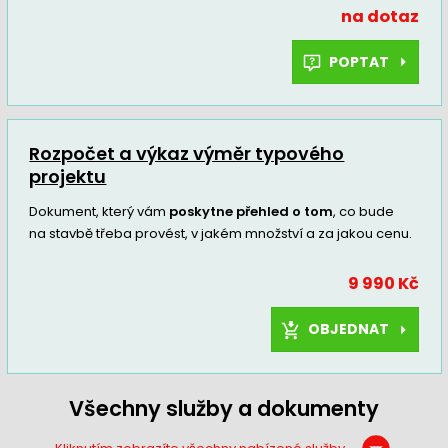
na dotaz
POPTAT
Rozpočet a výkaz výměr typového
projektu
Dokument, který vám
poskytne přehled o tom
, co bude
na stavbě třeba provést, v jakém množství a za jakou cenu.
9 990 Kč
OBJEDNAT
Všechny služby a dokumenty