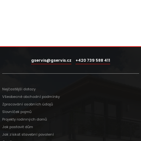
gservis@gservis.cz
+420 739 588 411
Nejčastější dotazy
Všeobecné obchodní podmínky
Zpracování osobních údajů
Slovníček pojmů
Projekty rodinných domů
Jak postavit dům
Jak získat stavební povolení