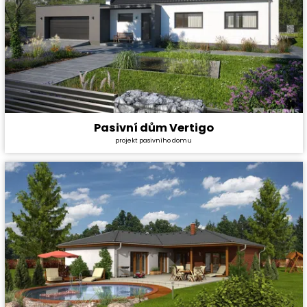
Pasivní dům Vertigo
Cena stavby svépomocí:
7 516 800 Kč
projekt pasivního domu
Cena projektu:
134 000 Kč
Dispozice:
5+1
Užitná plocha:
182,5 m²