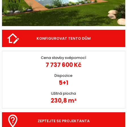
KONFIGUROVAT TENTO DŮM
Cena stavby svépomocí
7 737 600 Kč
Dispozice
5+1
Užitná plocha
230,8 m²
ZEPTEJTE SE PROJEKTANTA