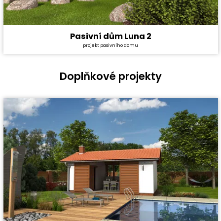
Pasivní dům Luna 2
Cena stavby svépomocí:
5 335 800 Kč
projekt pasivního domu
Cena projektu:
134 000 Kč
Dispozice:
4+1
Užitná plocha:
174,3 m²
Doplňkové projekty