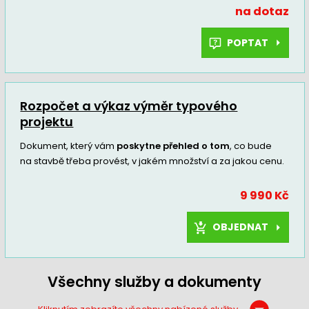
na dotaz
POPTAT
Rozpočet a výkaz výměr typového
projektu
Dokument, který vám
poskytne přehled o tom
, co bude
na stavbě třeba provést, v jakém množství a za jakou cenu.
9 990 Kč
OBJEDNAT
Všechny služby a dokumenty