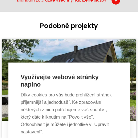
Kliknutím zobrazíte všechny nabízené služby
Podobné projekty
Využívejte webové stránky
naplno
Díky cookies pro vás bude prohlížení stránek
příjemnější a jednodušší. Ke zpracování
některých z nich potřebujeme váš souhlas,
který dáte kliknutím na "Povolit vše".
Odsouhlasit je můžete i jednotlivě v "Upravit
Pasivní dům Pozitiv 2
Cena stavby svépomocí:
3 899 400 Kč
nastavení".
projekt pasivního domu
Cena projektu:
134 000 Kč