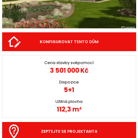
KONFIGUROVAT TENTO DŮM
Cena stavby svépomocí
3 501 000 Kč
Dispozice
5+1
Užitná plocha
112,3 m²
ZEPTEJTE SE PROJEKTANTA