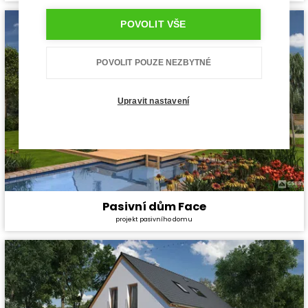
Dispozice:
5+1
Užitná plocha:
140 m²
POVOLIT VŠE
POVOLIT POUZE NEZBYTNÉ
Upravit nastavení
Pasivní dům Face
Cena stavby svépomocí:
4 303 800 Kč
projekt pasivního domu
Cena projektu:
134 000 Kč
Dispozice:
5+1
Užitná plocha:
157,7 m²