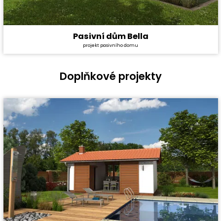
Pasivní dům Bella
Cena stavby svépomocí:
6 096 600 Kč
projekt pasivního domu
Cena projektu:
134 000 Kč
Dispozice:
5+1
Užitná plocha:
184,4 m²
Doplňkové projekty