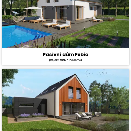
Pasivní dům Febio
Cena stavby svépomocí:
5 028 000 Kč
projekt pasivního domu
Cena projektu:
134 000 Kč
Dispozice:
6+1
Užitná plocha:
155,6 m²