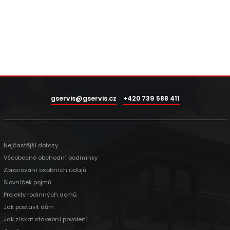
gservis@gservis.cz
+420 739 588 411
Nejčastější dotazy
Všeobecné obchodní podmínky
Zpracování osobních údajů
Slovníček pojmů
Projekty rodinných domů
Jak postavit dům
Jak získat stavební povolení