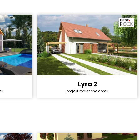
Lyra 2
4 428 000 Kč
Cena stavby svépomocí:
4 157 400 Kč
mu
projekt rodinného domu
36 990 Kč
Cena projektu:
40 990 Kč
5+1
Dispozice:
5+1
180,34 m²
Užitná plocha:
159,56 m²