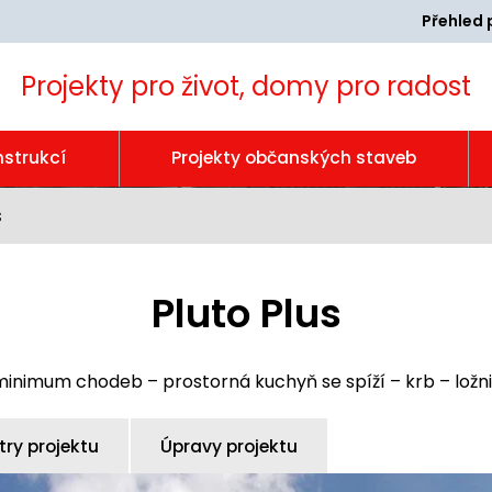
Přehled 
Projekty pro život, domy pro radost
nstrukcí
Projekty občanských staveb
s
Pluto Plus
minimum chodeb – prostorná kuchyň se spíží – krb – ložn
ry projektu
Úpravy projektu