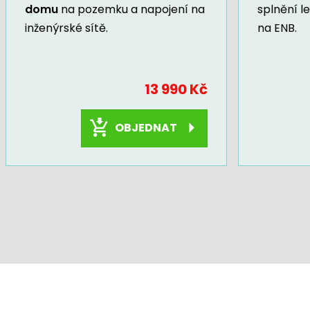
domu
na pozemku a napojení na
splnění l
inženýrské sítě.
na ENB.
13 990 Kč
OBJEDNAT