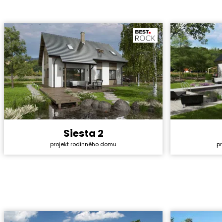
Siesta 2
Cena stavby svépomocí:
3 631 200 Kč
Cena stavb
projekt rodinného domu
p
Cena projektu:
40 990 Kč
Cena proje
Dispozice:
5+1
Dispozice:
Užitná plocha:
130,06 m²
Užitná ploc