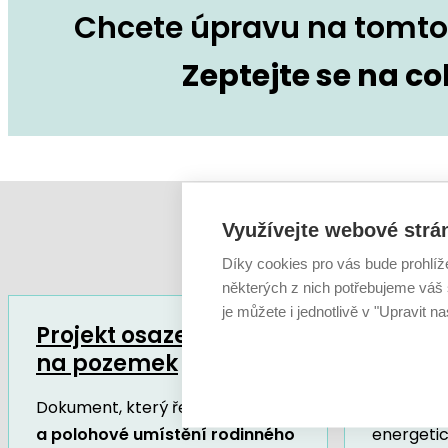
Chcete úpravu na tomto 
Zeptejte se na co
Využívejte webové strá
Díky cookies pro vás bude prohlíž
některých z nich potřebujeme váš s
je můžete i jednotlivě v "Upravit na
Projekt osazení domu
Energe
na pozemek
budov
Dokument, který řeší
výškové
Dokumen
a polohové umístění rodinného
energeti