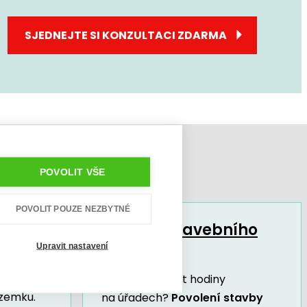
SJEDNEJTE SI KONZULTACI ZDARMA
POVOLIT VŠE
POVOLIT POUZE NEZBYTNÉ
Vyřízení stavebního
povolení
Upravit nastavení
bní úřad
ní
Nechcete trávit hodiny
zemku.
na úřadech?
Povolení stavby