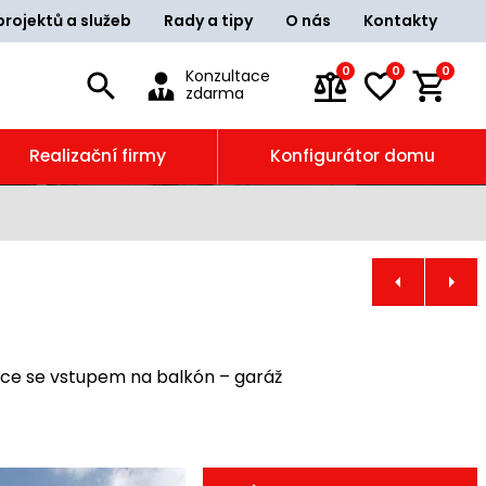
projektů a služeb
Rady a tipy
O nás
Kontakty
0
0
0
Konzultace
zdarma
Realizační firmy
Konfigurátor domu
ice se vstupem na balkón – garáž