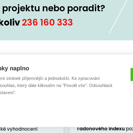
projektu nebo poradit?
koliv
236 160 333
Další dokumenty a služby
nky naplno
ení stránek příjemnější a jednodušší. Ke zpracování
ouhlas, který dáte kliknutím na "Povolit vše". Odsouhlasit
stavení".
tická náročnost
Měření radonu
y
Dokumentace pro stave
musí obsahovat měře
t ENB
je úvodní
radonového indexu
po
cké vyhodnocení