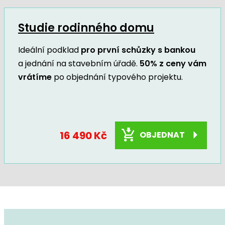
Studie rodinného domu
Ideální podklad
pro první schůzky s bankou
a jednání na stavebním úřadě.
50% z ceny vám
vrátíme
po objednání typového projektu.
16 490 Kč
OBJEDNAT