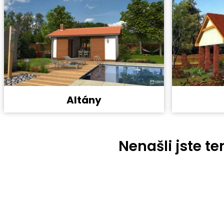
Altány
Nenašli jste t