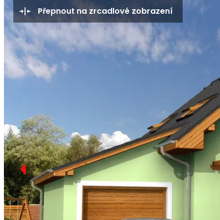
Přepnout na zrcadlové zobrazení