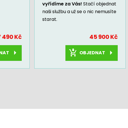
vyřídíme za Vás!
Stačí objednat
naši službu a už se o nic nemusíte
starat.
7 490 Kč
45 900 Kč
NAT
OBJEDNAT