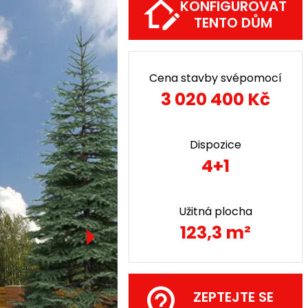
KONFIGUROVAT
TENTO DŮM
Cena stavby svépomocí
3 020 400 Kč
Dispozice
4+1
Užitná plocha
123,3 m²
ZEPTEJTE SE