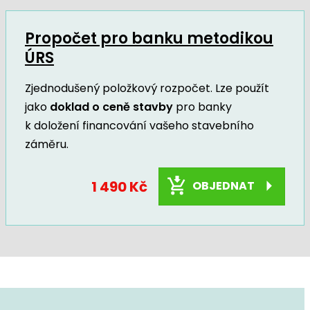
Propočet pro banku metodikou
ÚRS
Zjednodušený položkový rozpočet. Lze použít
jako
doklad o ceně stavby
pro banky
k doložení financování vašeho stavebního
záměru.
1 490 Kč
OBJEDNAT