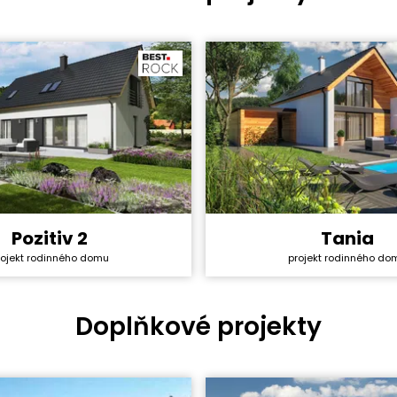
Pozitiv 2
Tania
y svépomocí:
3 549 600 Kč
Cena stavby svépomocí:
rojekt rodinného domu
projekt rodinného do
ktu:
40 990 Kč
Cena projektu:
5+1
Dispozice:
ha:
140 m²
Užitná plocha:
Doplňkové projekty