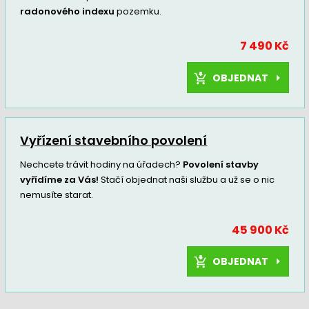
radonového indexu
pozemku.
7 490 Kč
OBJEDNAT
Vyřízení stavebního povolení
Nechcete trávit hodiny na úřadech?
Povolení stavby
vyřídíme za Vás!
Stačí objednat naši službu a už se o nic
nemusíte starat.
45 900 Kč
OBJEDNAT