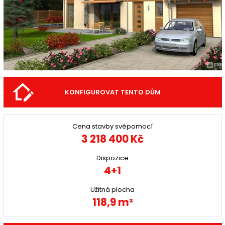
KONFIGUROVAT TENTO DŮM
Cena stavby svépomocí
3 218 400 Kč
Dispozice
4+1
Užitná plocha
118,9 m²