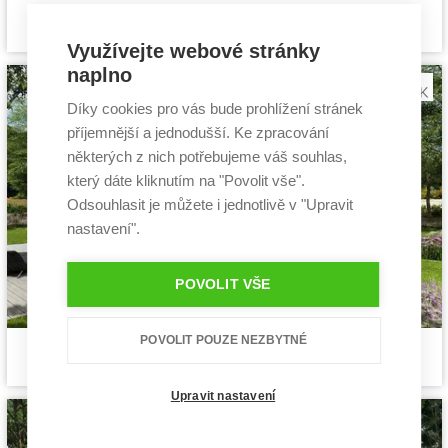
Siesta 2
Cena stavby svépomocí:
3 631 200 Kč
projekt rodinného domu
Cena projektu:
40 990 Kč
Využívejte webové stránky
Dispozice:
5+1
naplno
Užitná plocha:
130,06 m²
Díky cookies pro vás bude prohlížení stránek
příjemnější a jednodušší. Ke zpracování
některých z nich potřebujeme váš souhlas,
který dáte kliknutím na "Povolit vše".
Odsouhlasit je můžete i jednotlivě v "Upravit
nastavení".
POVOLIT VŠE
POVOLIT POUZE NEZBYTNÉ
Pozitiv 2
Cena stavby svépomocí:
3 549 600 Kč
projekt rodinného domu
Cena projektu:
40 990 Kč
Dispozice:
5+1
Upravit nastavení
Užitná plocha:
140 m²