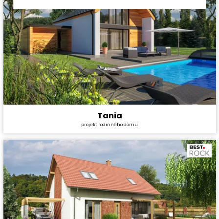
Tania
Cena stavby svépomocí:
4 428 000 Kč
projekt rodinného domu
Cena projektu:
36 990 Kč
Dispozice:
5+1
Užitná plocha:
180,34 m²