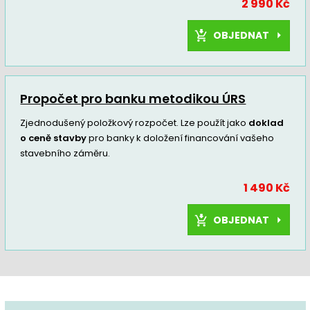
2 990 Kč
OBJEDNAT
Propočet pro banku metodikou ÚRS
Zjednodušený položkový rozpočet. Lze použít jako
doklad
o ceně stavby
pro banky k doložení financování vašeho
stavebního záměru.
1 490 Kč
OBJEDNAT