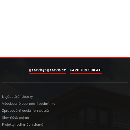
gservis@gservis.cz
+420 739 588 411
Nejčastější dotazy
Všeobecné obchodní podmínky
Zpracování osobních údajů
Slovníček pojmů
Projekty rodinných domů