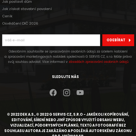
Jak postavit dům
Jak získat stavební povolení
Ceník
Osvědčení DIČ 2026
ODEBÍRAT
Odesláním souhlasíte se zpracováním osobních údajů za účelem nabízení
a zpracování marketingových nabídek společnosti G SERVIS CZ, s.r.o. Máte právo
svůj souhlas odvolat. Více informací v
zásadách zpracování osobních údajů
SLEDUJTE NÁS
© 2022 DEK A.S., © 2022 G SERVIS CZ, S.R.O - JAKÉKOLI KOPÍROVÁNÍ,
EDITOVÁNÍ, ŠÍŘENÍ NEBO JINÝ ZPŮSOB VYUŽITÍ OBSAHU WEBU,
VIZUALIZACÍ, PŮDORYSNÝCH PLÁNKŮ, TEXTŮ A FOTOGRAFIÍ BEZ
SOUHLASU AUTORA JE ZAKÁZÁNO A PODLÉHÁ AUTORSKÉMU ZÁKONU