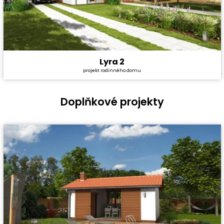
Lyra 2
Cena stavby svépomocí:
4 157 400 Kč
projekt rodinného domu
Cena projektu:
40 990 Kč
Dispozice:
5+1
Užitná plocha:
159,56 m²
Doplňkové projekty