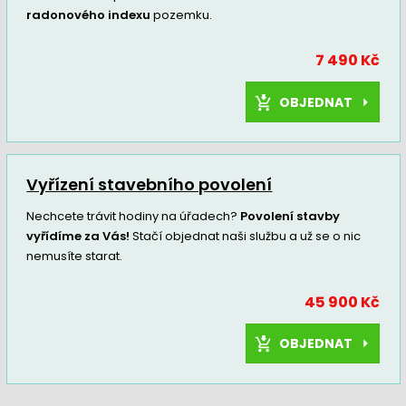
radonového indexu
pozemku.
7 490 Kč
OBJEDNAT
Vyřízení stavebního povolení
Nechcete trávit hodiny na úřadech?
Povolení stavby
vyřídíme za Vás!
Stačí objednat naši službu a už se o nic
nemusíte starat.
45 900 Kč
OBJEDNAT