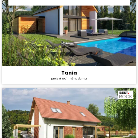
Tania
Cena stavby svépomocí:
4 428 000 Kč
projekt rodinného domu
Cena projektu:
36 990 Kč
Dispozice:
5+1
Užitná plocha:
180,34 m²