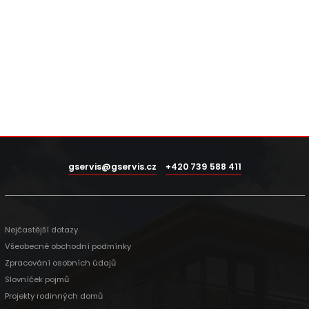
gservis@gservis.cz
+420 739 588 411
Nejčastější dotazy
Všeobecné obchodní podmínky
Zpracování osobních údajů
Slovníček pojmů
Projekty rodinných domů