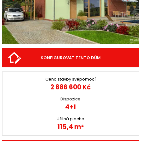
KONFIGUROVAT TENTO DŮM
Cena stavby svépomocí
2 886 600 Kč
Dispozice
4+1
Užitná plocha
115,4 m²