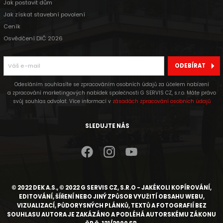
Jak postavit dům
Jak získat stavební povolení
Ceník
Osvědčení DIČ 2026
ODEBÍRAT
Odesláním souhlasíte se zpracováním osobních údajů za účelem nabízení
a zpracování marketingových nabídek společnosti G SERVIS CZ, s.r.o. Máte právo
svůj souhlas odvolat. Více informací v
zásadách zpracování osobních údajů
SLEDUJTE NÁS
© 2022 DEK A.S., © 2022 G SERVIS CZ, S.R.O - JAKÉKOLI KOPÍROVÁNÍ,
EDITOVÁNÍ, ŠÍŘENÍ NEBO JINÝ ZPŮSOB VYUŽITÍ OBSAHU WEBU,
VIZUALIZACÍ, PŮDORYSNÝCH PLÁNKŮ, TEXTŮ A FOTOGRAFIÍ BEZ
SOUHLASU AUTORA JE ZAKÁZÁNO A PODLÉHÁ AUTORSKÉMU ZÁKONU