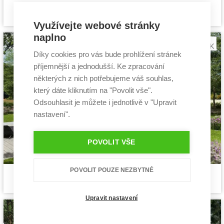
Siesta 2
Cena stavby svépomocí:
3 631 200 Kč
projekt rodinného domu
Cena projektu:
40 990 Kč
Využívejte webové stránky
Dispozice:
5+1
naplno
Užitná plocha:
130,06 m²
Díky cookies pro vás bude prohlížení stránek
příjemnější a jednodušší. Ke zpracování
některých z nich potřebujeme váš souhlas,
který dáte kliknutím na "Povolit vše".
Odsouhlasit je můžete i jednotlivě v "Upravit
nastavení".
POVOLIT VŠE
POVOLIT POUZE NEZBYTNÉ
Pozitiv 2
Cena stavby svépomocí:
3 549 600 Kč
projekt rodinného domu
Cena projektu:
40 990 Kč
Dispozice:
5+1
Upravit nastavení
Užitná plocha:
140 m²