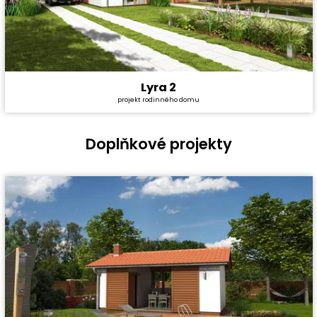
Lyra 2
Cena stavby svépomocí:
4 157 400 Kč
projekt rodinného domu
Cena projektu:
40 990 Kč
Dispozice:
5+1
Užitná plocha:
159,56 m²
Doplňkové projekty