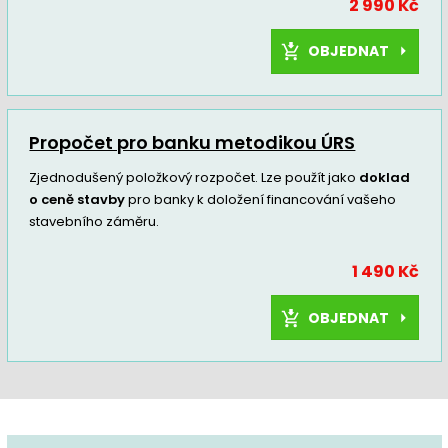
2 990 Kč
OBJEDNAT
Propočet pro banku metodikou ÚRS
Zjednodušený položkový rozpočet. Lze použít jako
doklad
o ceně stavby
pro banky k doložení financování vašeho
stavebního záměru.
1 490 Kč
OBJEDNAT