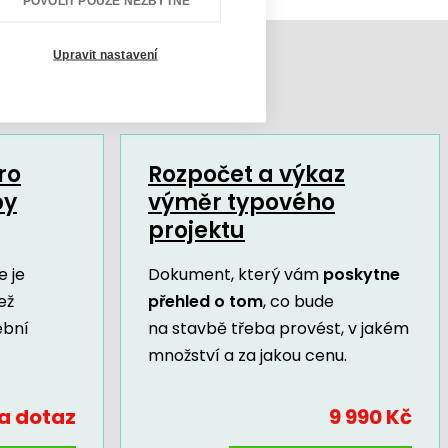
POVOLIT POUZE NEZBYTNÉ
Upravit nastavení
ro
Rozpočet a výkaz
by
výměr typového
projektu
 je
Dokument, který vám
poskytne
ež
přehled o tom
, co bude
ební
na stavbě třeba provést, v jakém
množství a za jakou cenu.
a dotaz
9 990 Kč