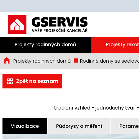
Projekty rodinných domů
Projekty reko
Projekty rodinných domů
Rodinné domy se sedlov
Zpět na seznam
tradiční vzhled - jednoduchý tvar 
Vizualizace
Půdorysy a měření
Paramet