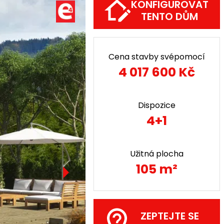
KONFIGUROVAT
TENTO DŮM
Cena stavby svépomocí
4 017 600 Kč
Dispozice
4+1
Užitná plocha
105 m²
ZEPTEJTE SE