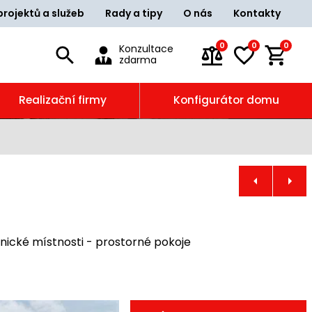
projektů a služeb
Rady a tipy
O nás
Kontakty
0
0
0
Konzultace
zdarma
Realizační firmy
Konfigurátor domu
hnické místnosti - prostorné pokoje