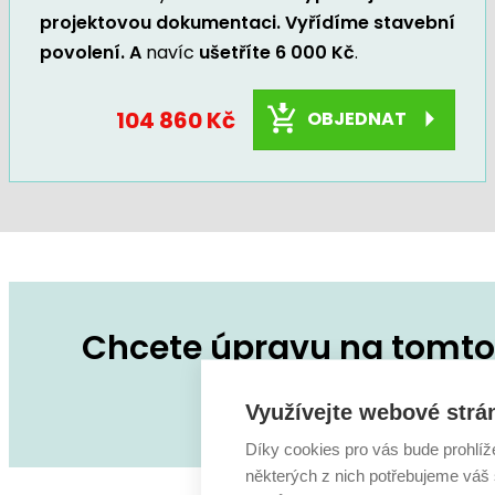
projektovou dokumentaci. Vyřídíme stavební
povolení. A
navíc
ušetříte 6 000 Kč
.
104 860 Kč
OBJEDNAT
Chcete úpravu na tomto 
Zeptejte se na co
Využívejte webové strá
Díky cookies pro vás bude prohlíž
některých z nich potřebujeme váš s