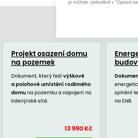
je můžete i jednotlivě v "Upravit na
Projekt osazení domu
Energe
na pozemek
budov
Dokument, který řeší
výškové
Dokumen
a polohové umístění rodinného
energeti
domu
na pozemku a napojení na
splnění l
inženýrské sítě.
na ENB.
13 990 Kč