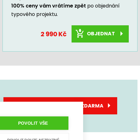
100% ceny vám vrátíme zpět
po objednání
typového projektu.
2 990 Kč
OBJEDNAT
SJEDNEJTE SI KONZULTACI ZDARMA
POVOLIT VŠE