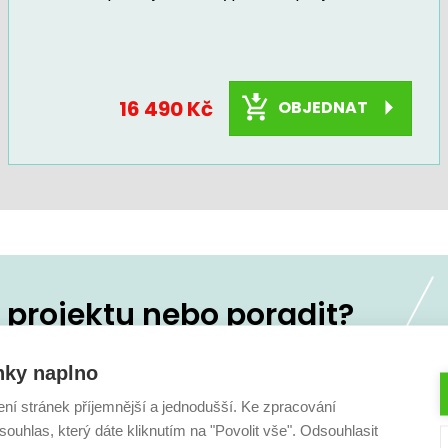
16 490 Kč
OBJEDNAT
projektu nebo poradit?
koliv
236 160 333
nky naplno
ení stránek příjemnější a jednodušší. Ke zpracování
ouhlas, který dáte kliknutím na "Povolit vše". Odsouhlasit