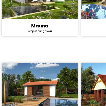
Mauna
Cena stavb
Cena stavby svépomocí:
4 440 000 Kč
projekt bungalovu
Cena proje
Cena projektu:
44 990 Kč
Dispozice:
Dispozice:
4+1
Užitná ploc
Užitná plocha:
151,2 m²