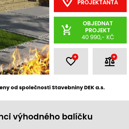
PROJEKTANTA
OBJEDNAT
PROJEKT
40 990,- KČ
+
+
eny od společnosti Stavebniny DEK a.s.
ámci výhodného balíčku