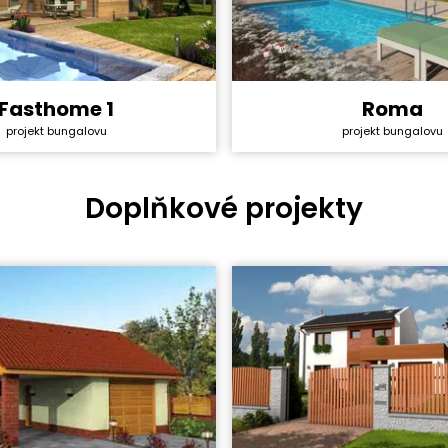
Fasthome 1
Roma
y svépomocí:
3 130 800 Kč
Cena stavby svépomocí:
projekt bungalovu
projekt bungalovu
ktu:
40 990 Kč
Cena projektu:
4+1
Dispozice:
ha:
101,9 m²
Užitná plocha:
Doplňkové projekty