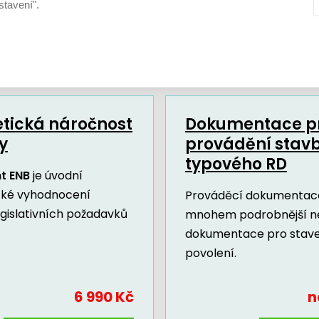
stavení".
Další dokumenty a služby
tická náročnost
Dokumentace p
y
provádění stav
typového RD
t ENB
je úvodní
cké vyhodnocení
Prováděcí dokumentace
egislativních požadavků
mnohem podrobnější n
dokumentace pro stav
povolení.
6 990 Kč
n