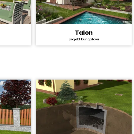
Talon
Cena stavby svépomocí:
2 319 600 Kč
4 528 800 Kč
projekt bungalovu
Cena projektu:
40 990 Kč
44 990 Kč
Dispozice:
4+1
5+1
Užitná plocha:
80,3 m²
147,8 m²