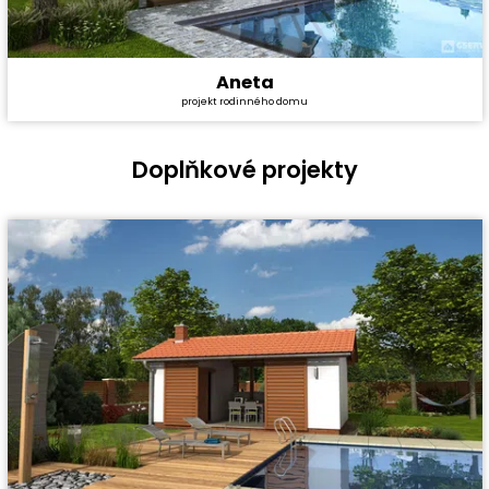
Aneta
Cena stavby svépomocí:
4 491 000 Kč
projekt rodinného domu
Cena projektu:
40 990 Kč
Dispozice:
5+1
Užitná plocha:
167,3 m²
Doplňkové projekty