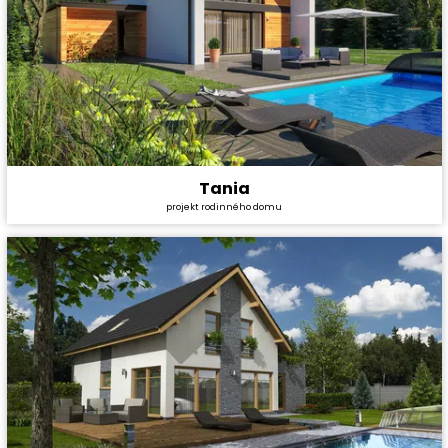
Tania
Cena stavby svépomocí:
4 428 000 Kč
projekt rodinného domu
Cena projektu:
36 990 Kč
Dispozice:
5+1
Užitná plocha:
180,34 m²