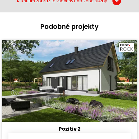
Kliknutím zobrazíte všechny nabízené služby
Podobné projekty
Pozitiv 2
Cena stavby svépomocí:
3 549 600 Kč
projekt rodinného domu
Cena projektu:
40 990 Kč