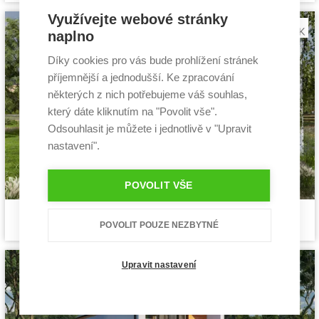
Dispozice:
5+1
Využívejte webové stránky
Užitná plocha:
140 m²
naplno
Díky cookies pro vás bude prohlížení stránek
příjemnější a jednodušší. Ke zpracování
některých z nich potřebujeme váš souhlas,
který dáte kliknutím na "Povolit vše".
Odsouhlasit je můžete i jednotlivě v "Upravit
nastavení".
POVOLIT VŠE
Siesta 2
Cena stavby svépomocí:
3 631 200 Kč
POVOLIT POUZE NEZBYTNÉ
projekt rodinného domu
Cena projektu:
40 990 Kč
Dispozice:
5+1
Užitná plocha:
130,06 m²
Upravit nastavení