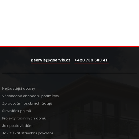
gservis@gservis.cz
+420 739 588 411
Nejčastější dotazy
Všeobecné obchodní podmínky
Zpracování osobních údajů
Slovníček pojmů
Projekty rodinných domů
Jak postavit dům
Jak získat stavební povolení