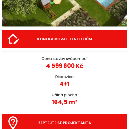
KONFIGUROVAT TENTO DŮM
Cena stavby svépomocí
4 599 600 Kč
Dispozice
4+1
Užitná plocha
164,5 m²
ZEPTEJTE SE PROJEKTANTA