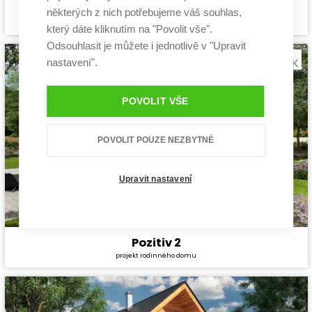
Siesta 2
některých z nich potřebujeme váš souhlas,
Cena stavby svépomocí:
3 631 200 Kč
projekt rodinného domu
Cena projektu:
40 990 Kč
který dáte kliknutím na "Povolit vše".
Dispozice:
5+1
Odsouhlasit je můžete i jednotlivě v "Upravit
Užitná plocha:
130,06 m²
nastavení".
POVOLIT VŠE
POVOLIT POUZE NEZBYTNÉ
Upravit nastavení
Pozitiv 2
Cena stavby svépomocí:
3 549 600 Kč
projekt rodinného domu
Cena projektu:
40 990 Kč
Dispozice:
5+1
Užitná plocha:
140 m²