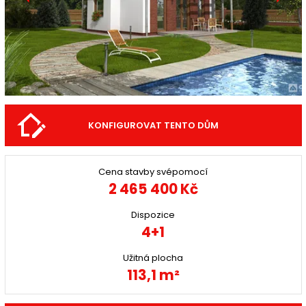
KONFIGUROVAT TENTO DŮM
Cena stavby svépomocí
2 465 400 Kč
Dispozice
4+1
Užitná plocha
113,1 m²