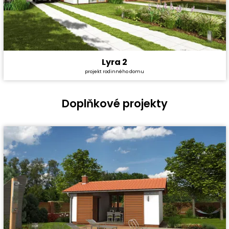
Lyra 2
Cena stavby svépomocí:
4 157 400 Kč
projekt rodinného domu
Cena projektu:
40 990 Kč
Dispozice:
5+1
Užitná plocha:
159,56 m²
Doplňkové projekty