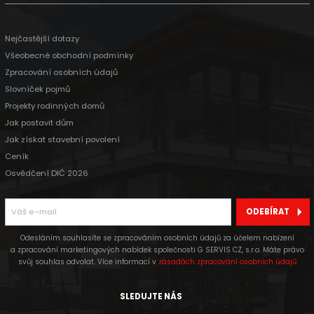
Nejčastější dotazy
Všeobecné obchodní podmínky
Zpracování osobních údajů
Slovníček pojmů
Projekty rodinných domů
Jak postavit dům
Jak získat stavební povolení
Ceník
Osvědčení DIČ 2026
ODEBÍRAT
Odesláním souhlasíte se zpracováním osobních údajů za účelem nabízení
a zpracování marketingových nabídek společnosti G SERVIS CZ, s.r.o. Máte právo
svůj souhlas odvolat. Více informací v
zásadách zpracování osobních údajů
SLEDUJTE NÁS