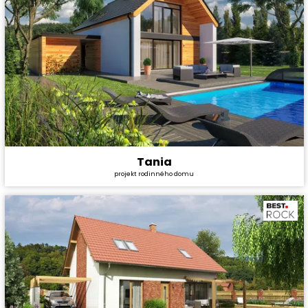
Tania
Cena stavby svépomocí:
4 428 000 Kč
projekt rodinného domu
Cena projektu:
36 990 Kč
Dispozice:
5+1
Užitná plocha:
180,34 m²