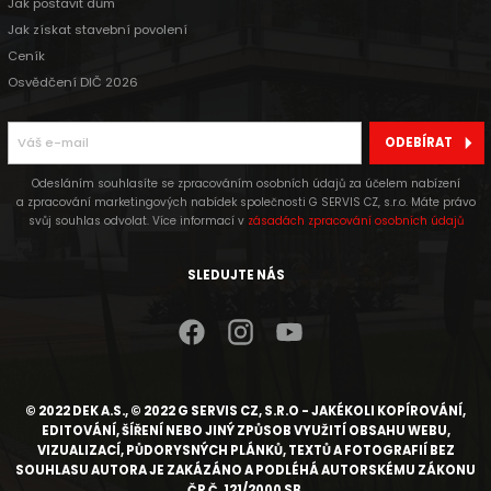
Jak postavit dům
Jak získat stavební povolení
Ceník
Osvědčení DIČ 2026
ODEBÍRAT
Odesláním souhlasíte se zpracováním osobních údajů za účelem nabízení
a zpracování marketingových nabídek společnosti G SERVIS CZ, s.r.o. Máte právo
svůj souhlas odvolat. Více informací v
zásadách zpracování osobních údajů
SLEDUJTE NÁS
© 2022 DEK A.S., © 2022 G SERVIS CZ, S.R.O - JAKÉKOLI KOPÍROVÁNÍ,
EDITOVÁNÍ, ŠÍŘENÍ NEBO JINÝ ZPŮSOB VYUŽITÍ OBSAHU WEBU,
VIZUALIZACÍ, PŮDORYSNÝCH PLÁNKŮ, TEXTŮ A FOTOGRAFIÍ BEZ
SOUHLASU AUTORA JE ZAKÁZÁNO A PODLÉHÁ AUTORSKÉMU ZÁKONU
ČR Č. 121/2000 SB.