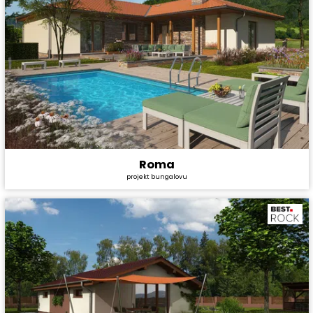
Roma
Cena stavby svépomocí:
4 528 800 Kč
projekt bungalovu
Cena projektu:
44 990 Kč
Dispozice:
5+1
Užitná plocha:
147,8 m²