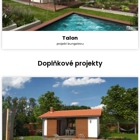
Talon
Cena stavby svépomocí:
2 319 600 Kč
projekt bungalovu
Cena projektu:
40 990 Kč
Dispozice:
4+1
Užitná plocha:
80,3 m²
Doplňkové projekty