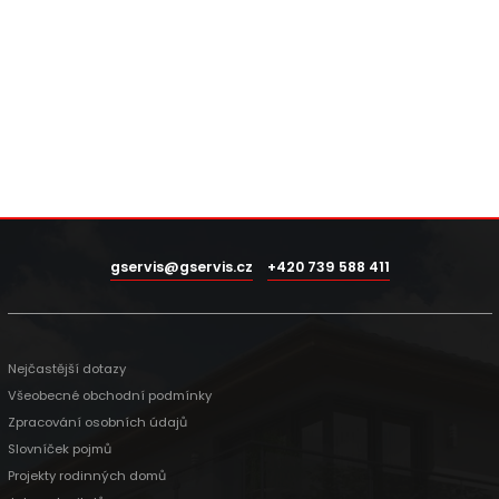
gservis@gservis.cz
+420 739 588 411
Nejčastější dotazy
Všeobecné obchodní podmínky
Zpracování osobních údajů
Slovníček pojmů
Projekty rodinných domů