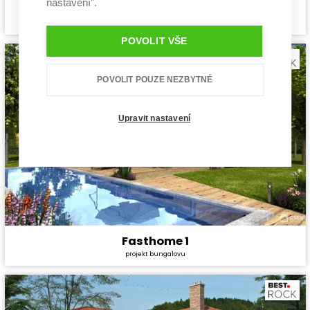
nastavení".
Mauna
Cena stavby svépomocí:
4 440 000 Kč
projekt bungalovu
Cena projektu:
44 990 Kč
Dispozice:
4+1
POVOLIT VŠE
Užitná plocha:
151,2 m²
POVOLIT POUZE NEZBYTNÉ
Upravit nastavení
Fasthome 1
Cena stavby svépomocí:
3 130 800 Kč
projekt bungalovu
Cena projektu:
40 990 Kč
Dispozice:
4+1
Užitná plocha:
101,9 m²