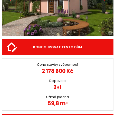
KONFIGUROVAT TENTO DŮM
Cena stavby svépomocí
2 178 600 Kč
Dispozice
2+1
Užitná plocha
59,8 m²