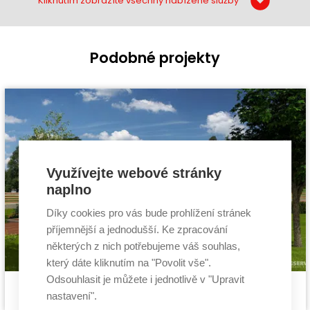
Kliknutím zobrazíte všechny nabízené služby
Podobné projekty
Využívejte webové stránky
naplno
Díky cookies pro vás bude prohlížení stránek
příjemnější a jednodušší. Ke zpracování
některých z nich potřebujeme váš souhlas,
který dáte kliknutím na "Povolit vše".
Odsouhlasit je můžete i jednotlivě v "Upravit
Pasivní dům Axor
Cena stavby svépomocí:
2 814 600 Kč
nastavení".
projekt pasivního domu
Cena projektu:
134 000 Kč