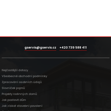
gservis@gservis.cz
+420 739 588 411
Nejčastější dotazy
Všeobecné obchodní podmínky
Zpracování osobních údajů
Slovníček pojmů
Projekty rodinných domů
Jak postavit dům
Jak získat stavební povolení