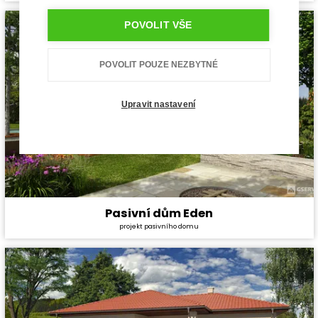
Dispozice:
3+1
Užitná plocha:
70,5 m²
POVOLIT VŠE
POVOLIT POUZE NEZBYTNÉ
Upravit nastavení
Pasivní dům Eden
Cena stavby svépomocí:
6 030 600 Kč
projekt pasivního domu
Cena projektu:
134 000 Kč
Dispozice:
5+1
Užitná plocha:
146,8 m²