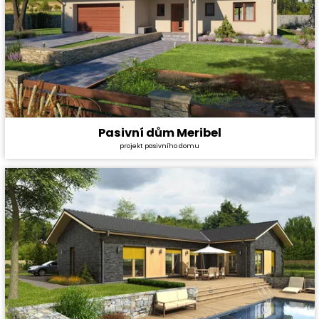
Pasivní dům Meribel
Cena stavby svépomocí:
5 289 600 Kč
projekt pasivního domu
Cena projektu:
134 000 Kč
Dispozice:
4+kk
Užitná plocha:
148,87 m²