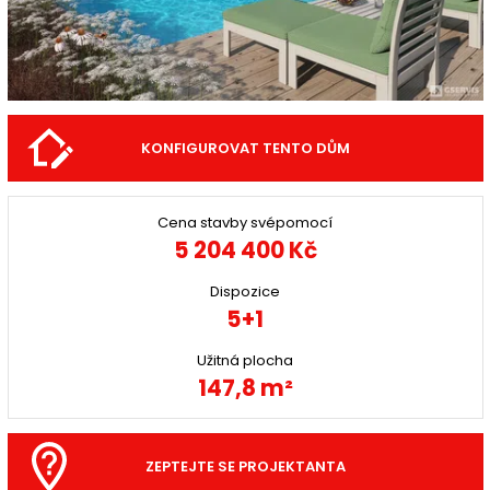
KONFIGUROVAT TENTO DŮM
Cena stavby svépomocí
5 204 400 Kč
Dispozice
5+1
Užitná plocha
147,8 m²
ZEPTEJTE SE PROJEKTANTA