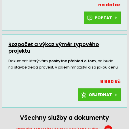
na dotaz
POPTAT
Rozpočet a výkaz výměr typového
projektu
Dokument, který vám
poskytne přehled o tom
, co bude
na stavbě třeba provést, v jakém množství a za jakou cenu.
9 990 Kč
OBJEDNAT
Všechny služby a dokumenty