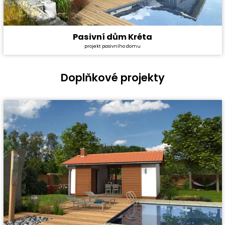
Pasivní dům Kréta
Cena stavby svépomocí:
7 397 400 Kč
projekt pasivního domu
Cena projektu:
134 000 Kč
Dispozice:
5+1
Užitná plocha:
150,1 m²
Doplňkové projekty