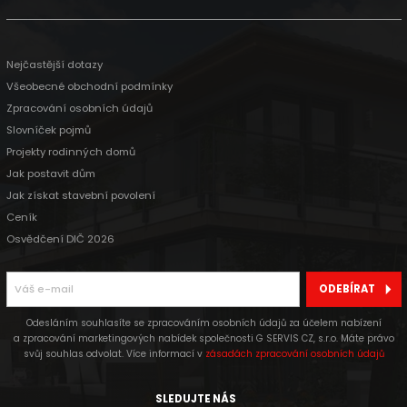
Nejčastější dotazy
Všeobecné obchodní podmínky
Zpracování osobních údajů
Slovníček pojmů
Projekty rodinných domů
Jak postavit dům
Jak získat stavební povolení
Ceník
Osvědčení DIČ 2026
ODEBÍRAT
Odesláním souhlasíte se zpracováním osobních údajů za účelem nabízení
a zpracování marketingových nabídek společnosti G SERVIS CZ, s.r.o. Máte právo
svůj souhlas odvolat. Více informací v
zásadách zpracování osobních údajů
SLEDUJTE NÁS