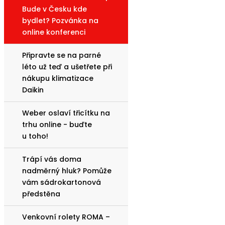
Bude v Česku kde
bydlet? Pozvánka na
online konferenci
Připravte se na parné
léto už teď a ušetřete při
nákupu klimatizace
Daikin
Weber oslaví třicítku na
trhu online - buďte
u toho!
Trápí vás doma
nadměrný hluk? Pomůže
vám sádrokartonová
předstěna
Venkovní rolety ROMA –