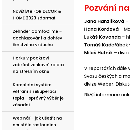
Pozvání na 
Navštivte FOR DECOR &
HOME 2023 zdarma!
Jana Hanzlíková
– 
Hana Kordová
- Ma
Zehnder ComfoClime –
Lukáš Kovanda
– h
dochlazování a dohřev
Tomáš Kadeřábek
čerstvého vzduchu
Miloš Hutník
– diviz
Horku v podkroví
zabrání venkovní roleta
V reportážích dále 
na střešním okně
Svazu českých a mor
divize Weber. Diskut
Kompletní systém
větrání s rekuperací
Bližší informace na
tepla - správný výběr je
zásadní
Webinář - jak ušetřit na
neustále rostoucích