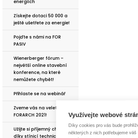
energiích
Získejte dotaci 50 000 a
ještě ušetřete za energie!
Pojďte s námi na FOR
PASIV
Wienerberger fórum –
největší online stavební
konference, na které
nemůžete chybět!
Přihlaste se na webinář
Zveme vás na veletrh
Využívejte webové strá
FORARCH 2021!
Díky cookies pro vás bude prohlíž
Užijte si příjemný chládek
některých z nich potřebujeme váš s
díky stínicí technice