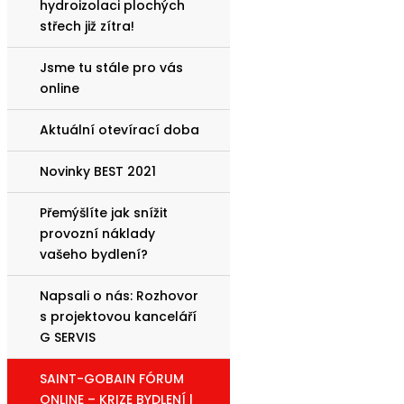
hydroizolaci plochých
střech již zítra!
Jsme tu stále pro vás
online
Aktuální otevírací doba
Novinky BEST 2021
Přemýšlíte jak snížit
provozní náklady
vašeho bydlení?
Napsali o nás: Rozhovor
s projektovou kanceláří
G SERVIS
SAINT-GOBAIN FÓRUM
ONLINE – KRIZE BYDLENÍ |