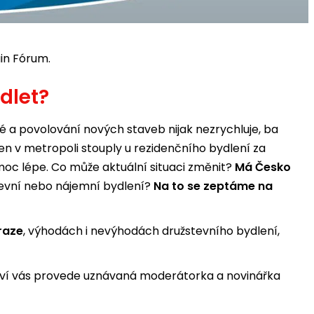
in Fórum.
dlet?
né a povolování nových staveb nijak nezrychluje, ba
en v metropoli stouply u rezidenčního bydlení za
moc lépe. Co může aktuální situaci změnit?
Má Česko
stevní nebo nájemní bydlení?
Na to se zeptáme na
raze
, výhodách i nevýhodách družstevního bydlení,
ictví vás provede uznávaná moderátorka a novinářka