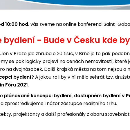
od 10:00 hod.
vás zveme na online konferenci Saint-Goba
e bydlení - Bude v Česku kde by
Jen v Praze jde zhruba o 20 tisíc, v Brně je to pak podob
my se pak logicky projeví na cenách nemovitostí, které j
oro na dvojnásobek. Další krajská města na tom nejsou o 
cepci bydlení?
A jakou roli by v ní mělo sehrát tzv. druž
n Fóru 2021
.
 o
plánované koncepci bydlení, dostupném bydlení v P
a zprostředkujeme i názor zástupce realitního trhu.
tekty, projektanty a další profesionály z oboru stavebn