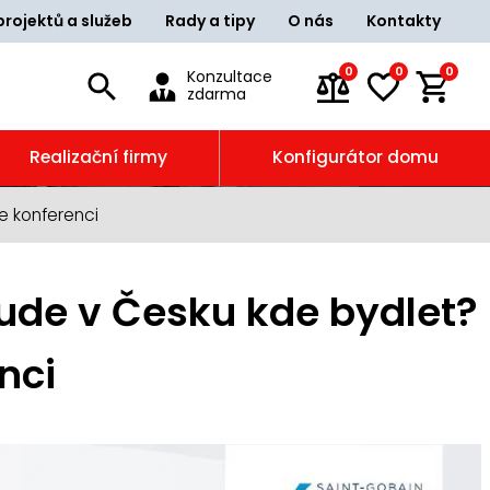
projektů a služeb
Rady a tipy
O nás
Kontakty
0
0
0
Konzultace
zdarma
Realizační firmy
Konfigurátor domu
e konferenci
ude v Česku kde bydlet?
nci