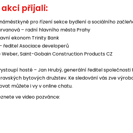
akci přijali:
náměstkyně pro řízení sekce bydlení a sociálního začle
rvanová – radní hlavního města Prahy
lavní ekonom Trinity Bank
– ředitel Asociace developerů
e Weber, Saint-Gobain Construction Products CZ
vystoupí hosté – Jan Hrubý, generální ředitel společnost
avských bytových družstev. Ke sledování vás zve výrobce
ovat můžete i vy v online chatu.
leznete ve video pozvánce: