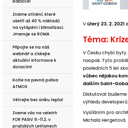
babičce!
Známe stínění, které
ušetří až 40 % nákladů
V
úterý 23. 2. 2021 
na vytápění i klimatizaci.
Jmenuje se ROMA
Téma: Kriz
Připojte se na náš
V Česku chybí byty. 
webinář a získejte
naopak. Tyto problé
aktuální informace k
dotacím!
posledních 5 let sk
vůbec nějakou kon
Kotle na pevná paliva
dalším Saint-Gobai
ATMOS
Diskutovat budeme
Větrejte bez úniku tepla!
výhledu developerů 
Vysíláním pro archi
Zveme vás na veletrh
FOR PASIV 9.-11.2. v
Michala Hergetová.
pražských Letňanech