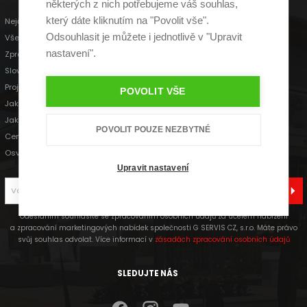
některých z nich potřebujeme váš souhlas,
který dáte kliknutím na "Povolit vše".
Nejčastější dotazy
Odsouhlasit je můžete i jednotlivě v "Upravit
Všeobecné obchodní podmínky
nastavení".
Zpracování osobních údajů
Slovníček pojmů
Projekty rodinných domů
POVOLIT VŠE
Jak postavit dům
Jak získat stavební povolení
POVOLIT POUZE NEZBYTNÉ
Ceník
Osvědčení DIČ 2026
Upravit nastavení
ODEBÍRAT
Odesláním souhlasíte se zpracováním osobních údajů za účelem nabízení
a zpracování marketingových nabídek společnosti G SERVIS CZ, s.r.o. Máte právo
svůj souhlas odvolat. Více informací v
zásadách zpracování osobních údajů
SLEDUJTE NÁS