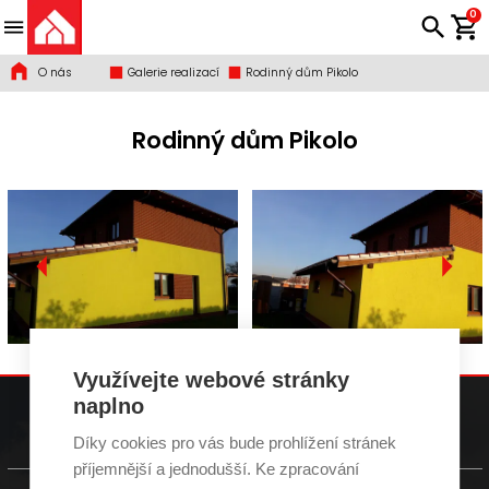
0
O nás
Galerie realizací
Rodinný dům Pikolo
Rodinný dům Pikolo
Využívejte webové stránky
naplno
gservis@gservis.cz
+420 739 588 411
Díky cookies pro vás bude prohlížení stránek
příjemnější a jednodušší. Ke zpracování