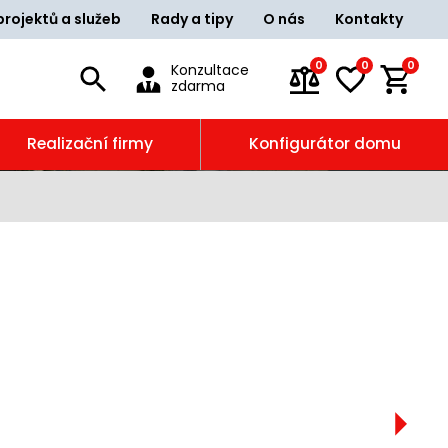
projektů a služeb
Rady a tipy
O nás
Kontakty
0
0
0
Konzultace
zdarma
Realizační firmy
Konfigurátor domu