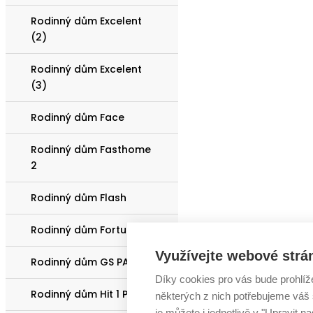
Rodinný dům Excelent
(2)
Rodinný dům Excelent
(3)
Rodinný dům Face
Rodinný dům Fasthome
2
Rodinný dům Flash
Rodinný dům Fortuna
Využívejte webové strá
Rodinný dům GS PASIV 15
Díky cookies pro vás bude prohlíž
Rodinný dům Hit 1 Plus
některých z nich potřebujeme váš s
je můžete i jednotlivě v "Upravit na