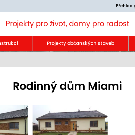
Přehled 
Projekty pro život, domy pro radost
nstrukcí
Projekty občanských staveb
Rodinný dům Miami