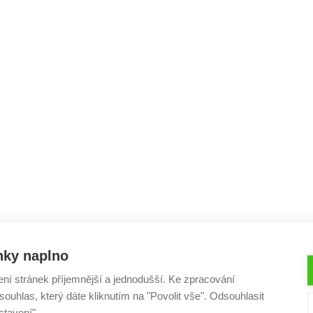
nky naplno
ení stránek příjemnější a jednodušší. Ke zpracování
ouhlas, který dáte kliknutím na "Povolit vše". Odsouhlasit
stavení".